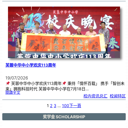
艺
韵
．
工
笔
雅
集
．
长
荣
丹
青
》
书
画
展
开
幕
芙蓉中华中小学欢庆113周年
19/07/2026
芙蓉中华中小学欢庆113周年
秉持「情怀百载」 携手「智创未
来」拥抱科技时代 芙蓉中华中小学在7月18日…
:
閱讀全文
芙
校内资讯总汇
, 
校闻特区
蓉
中
华
中
小
1
2
3
…
100
下一頁
学
欢
庆
1
1
3
奖学金 SCHOLARSHIP
周
年