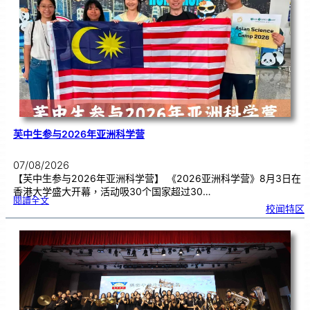
别
生
理
期
焦
虑
！
芙中生参与2026年亚洲科学营
07/08/2026
【芙中生参与2026年亚洲科学营】 《2026亚洲科学营》8月3日在
香港大学盛大开幕，活动吸30个国家超过30…
:
閱讀全文
芙
校闻特区
中
生
参
与
2
0
2
6
年
亚
洲
科
学
营