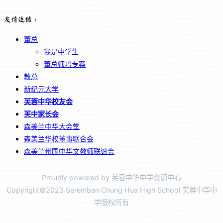
友情连结：
董总
我是中学生
董总师培专案
教总
新纪元大学
芙蓉中华校友会
芙中家长会
森美兰中华大会堂
森美兰华校董事联合会
森美兰州国中华文教师联谊会
Proudly powered by 芙蓉中华中学资源中心
Copyright©2023 Seremban Chung Hua High School 芙蓉中华中
学版权所有