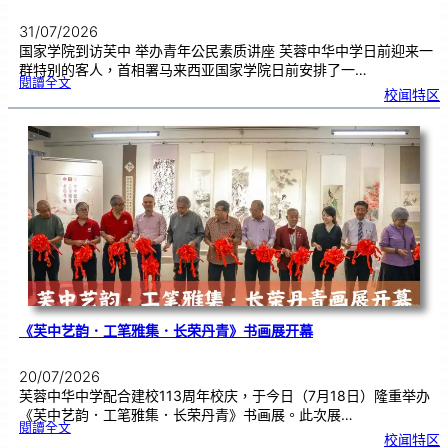
31/07/2026
国家学院到访芙中 举办青年公民素质讲座 芙蓉中华中学日前迎来一
群特别的客人，首相署马来西亚国家学院日前安排了一…
:
閱讀全文
努
校闻特区
鲁
与
国
家
学
院
到
访
芙
中
分
享
青
年
领
袖
素
质
讲
座
《芙中艺韵．工笔雅集．长荣丹青》书画展开幕
20/07/2026
芙蓉中华中学配合建校113周年校庆，于今日（7月18日）隆重举办
《芙中艺韵．工笔雅集．长荣丹青》书画展。此次展…
:
閱讀全文
《
校闻特区
芙
中