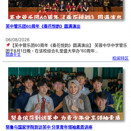
芙中管乐团60周年《奏花悦韵》圆满演出
06/08/2026
【芙中管乐团60周年《奏花悦韵》圆满演出】 芙蓉中华中学管乐
团于8月1日晚，在该校综合礼堂盛大举办“60周年…
:
閱讀全文
芙
校闻特区
中
管
乐
团
6
0
周
年
《
奏
花
悦
韵
》
圆
满
演
出
努鲁与国家学院到访芙中 分享青年领袖素质讲座