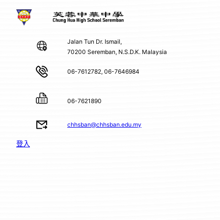
Jalan Tun Dr. Ismail,
70200 Seremban, N.S.D.K. Malaysia
06-7612782, 06-7646984
06-7621890
chhsban@chhsban.edu.my
登入