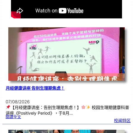
月经健康讲座 告别生理期焦虑！
07/08/2026
【月经健康讲座：告别生理期焦虑！】
校园生理期健康科普
讲座《Positively Period》，于8月…
:
閱讀全文
月
校闻特区
经
健
康
讲
座
告