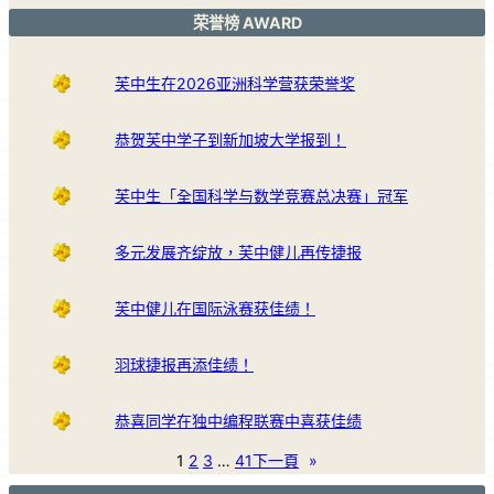
荣誉榜 AWARD
芙中生在2026亚洲科学营获荣誉奖
恭贺芙中学子到新加坡大学报到！
芙中生「全国科学与数学竞赛总决赛」冠军
多元发展齐绽放，芙中健儿再传捷报
芙中健儿在国际泳赛获佳绩！
羽球捷报再添佳绩！
恭喜同学在独中编程联赛中喜获佳绩
1
2
3
…
41
下一頁
»