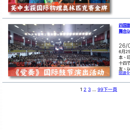
四国
舞台
26/
6月
本、
十四
友、
閱讀全
1
2
3
…
99
下一頁