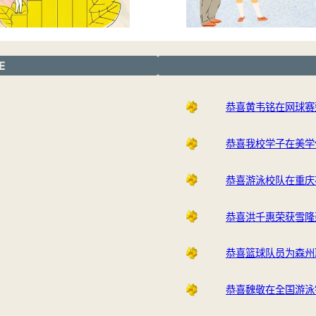
E
恭喜黄韦铭在网球赛
恭喜我校学子在美学
恭喜游泳校队在重庆
恭喜洪千惠荣获雪隆
恭喜篮球队员为森州
恭喜魏敬在全国游泳