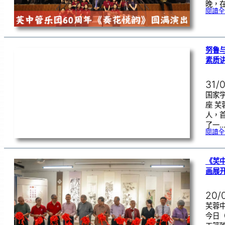
晚，在
閱讀全
努鲁
素质
31/
国家
座 
人，
了一
閱讀全
《芙
画展
20/
芙蓉中
今日