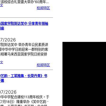
该校综合礼堂盛大举办“60周年…
:
文
芙
校闻特区
中
管
乐
团
6
0
周
年
《
奏
与国家学院到访芙中 分享青年领袖
花
悦
讲座
韵
》
圆
满
演
出
07/2026
学院到访芙中 举办青年公民素质讲
芙蓉中华中学日前迎来一群特别的客
首相署马来西亚国家学院日前安排
…
:
文
努
校闻特区
鲁
与
国
家
学
院
到
中艺韵．工笔雅集．长荣丹青》书
访
芙
中
开幕
分
享
青
年
领
袖
07/2026
素
质
讲
座
华中学配合建校113周年校庆，于
（7月18日）隆重举办《芙中艺韵．