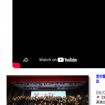
芙中
出
06/
【
满演出