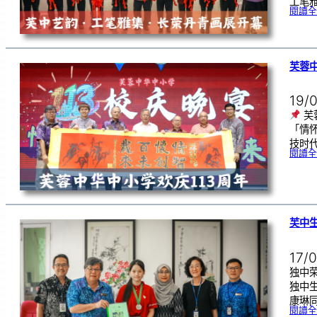
工笔
閱讀全
芙蓉中
19/
芙
「情
技时代
閱讀全
芙中
17/
独中荣
独中
康琳同
閱讀全