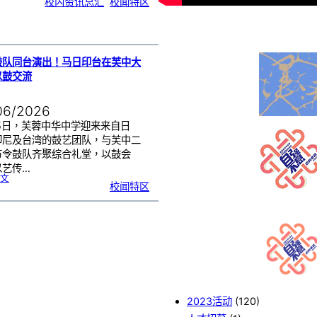
校内资讯总汇
, 
校闻特区
中
生
获
国
际
物
理
奥
赛
金
牌
！
鼓队同台演出！马日印台在芙中大
以鼓交流
06/2026
25日，芙蓉中华中学迎来来自日
印尼及台湾的鼓艺团队，与芙中二
节令鼓队齐聚综合礼堂，以鼓会
以艺传…
:
文
四
校闻特区
国
鼓
队
同
台
演
出
！
马
日
印
台
在
芙
中
大
舞
台
以
鼓
交
流
2023活动
(120)