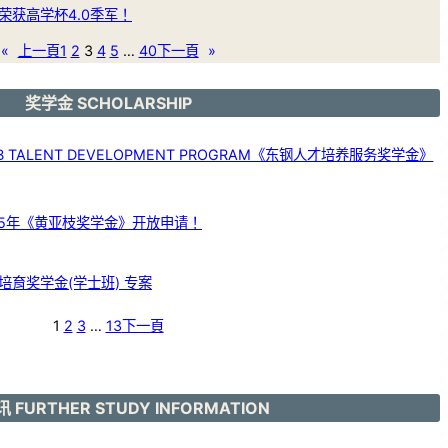
荣获高学杯4.0季军！
«
上一頁
1
2
3
4
5
…
40
下一頁
»
奖学金 SCHOLARSHIP
 TALENT DEVELOPMENT PROGRAM《东钢人才培养服务奖学金》
25年《黄亚枝奖学金》开放申请！
育奖学金(学士班) 专案
1
2
3
…
13
下一頁
 FURTHER STUDY INFORMATION