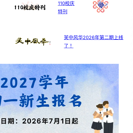
110校庆
特刊
芙中风华2026年第二期上线
了！