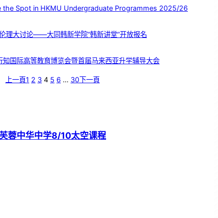
e Spot in HKMU Undergraduate Programmes 2025/26
疗伦理大讨论——大同韩新学院“韩新讲堂”开放报名
5行知国际高等教育博览会暨首届马来西亚升学辅导大会
上一頁
1
2
3
4
5
6
…
30
下一頁
芙蓉中华中学8/10太空课程