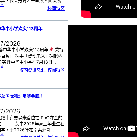
雅集．长荣丹青》书画展。此次展…
:
文
《
校闻特区
芙
中
艺
韵
．
工
笔
雅
集
．
华中小学欢庆113周年
长
荣
丹
青
》
书
07/2026
画
展
开
幕
蓉中华中小学欢庆113周年
秉持
怀百载」 携手「智创未来」拥抱科
 芙蓉中华中小学在7月18日…
:
文
芙
校内资讯总汇
, 
校闻特区
蓉
中
华
中
小
学
欢
庆
1
1
3
周
生获国际物理奥赛金牌！
年
07/2026
耀｜有史以来首位在IPhO夺金的
生！ 芙中2025年高三毕业生石
学，于2026年在南美洲哥…
:
文
芙