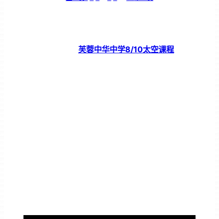
芙蓉中华中学8/10太空课程