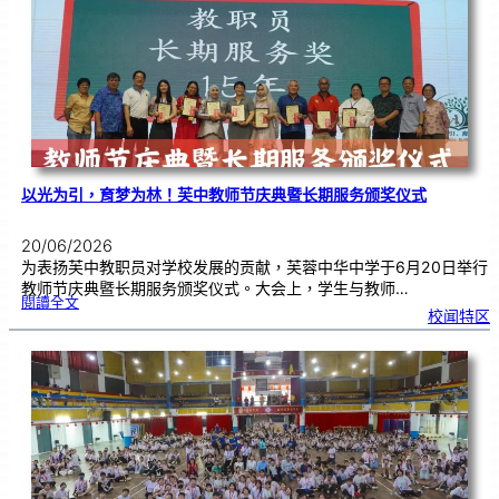
奖
仪
式
|
创
意
布
置
营
造
温
馨
校
园
以光为引，育梦为林！芙中教师节庆典暨长期服务颁奖仪式
20/06/2026
为表扬芙中教职员对学校发展的贡献，芙蓉中华中学于6月20日举行
教师节庆典暨长期服务颁奖仪式。大会上，学生与教师…
:
閱讀全文
以
校闻特区
光
为
引
，
育
梦
为
林
！
芙
中
教
师
节
庆
典
暨
长
期
服
务
颁
奖
仪