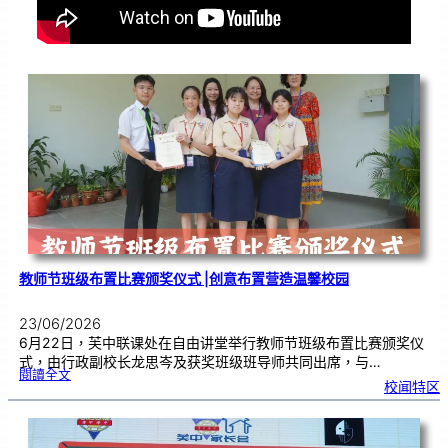
教师节班级布置比赛颁奖仪式 |创意布置营造温馨校园
23/06/2026
6月22日，芙中联课处在自由讲堂举行教师节班级布置比赛颁奖仪
式，由行政副校长龙思岑及获奖班级班导师共同出席，与…
:
閱讀全文
教
校闻特区
师
节
班
级
布
置
比
赛
颁