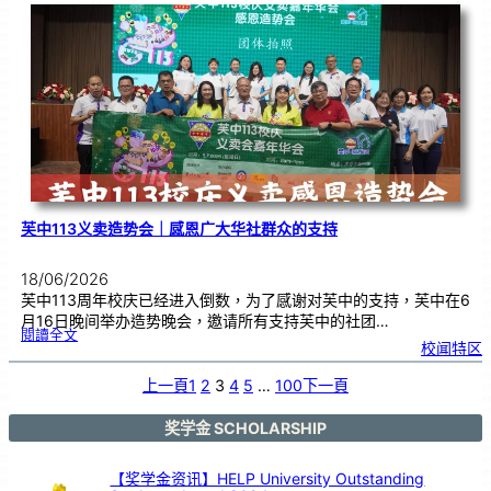
度
感
恩
卡
设
计
比
赛
颁
奖
仪
式
芙中113义卖造势会｜感恩广大华社群众的支持
18/06/2026
芙中113周年校庆已经进入倒数，为了感谢对芙中的支持，芙中在6
月16日晚间举办造势晚会，邀请所有支持芙中的社团…
:
閱讀全文
芙
校闻特区
中
1
1
3
义
上一頁
1
2
3
4
5
…
100
下一頁
卖
造
势
会
｜
感
奖学金 SCHOLARSHIP
恩
广
大
华
社
群
【奖学金资讯】HELP University Outstanding
众
的