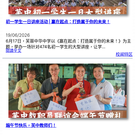
式
初一学生一日讲座活动 | 赢在起点：打造属于你的未来！
19/06/2026
6月17日，芙蓉中华中学以《赢在起点：打造属于你的未来！》为主
题，举办一场针对474名初一学生的大型讲座，让学…
:
閱讀全文
初
校闻特区
一
学
生
一
日
讲
座
活
动
|
赢
在
起
点
：
打
造
属
于
你
的
未
来
！
端午节快乐，芙中教师们！