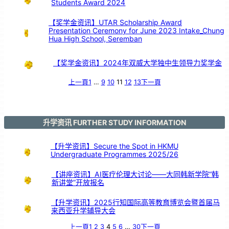
Students Award 2024
支
持
【奖学金资讯】UTAR Scholarship Award
Presentation Ceremony for June 2023 Intake_Chung
Hua High School, Seremban
【奖学金资讯】2024年双威大学独中生领导力奖学金
上一頁
1
…
9
10
11
12
13
下一頁
升学资讯 FURTHER STUDY INFORMATION
【升学资讯】Secure the Spot in HKMU
Undergraduate Programmes 2025/26
【讲座资讯】AI医疗伦理大讨论——大同韩新学院“韩
新讲堂”开放报名
【升学资讯】2025行知国际高等教育博览会暨首届马
来西亚升学辅导大会
上一頁
1
2
3
4
5
6
…
30
下一頁