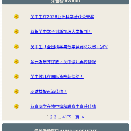
荣誉榜 AWARD
芙中生在2026亚洲科学营获荣誉奖
恭贺芙中学子到新加坡大学报到！
芙中生「全国科学与数学竞赛总决赛」冠军
多元发展齐绽放，芙中健儿再传捷报
芙中健儿在国际泳赛获佳绩！
羽球捷报再添佳绩！
恭喜同学在独中编程联赛中喜获佳绩
1
2
3
…
41
下一頁
»