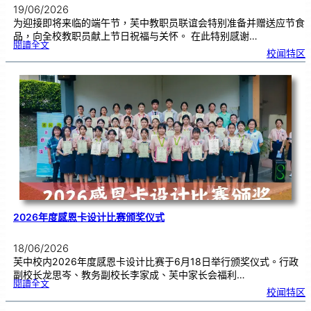
19/06/2026
为迎接即将来临的端午节，芙中教职员联谊会特别准备并赠送应节食
品，向全校教职员献上节日祝福与关怀。 在此特别感谢…
:
閱讀全文
端
校闻特区
午
节
快
乐
，
芙
中
教
师
们
！
2026年度感恩卡设计比赛颁奖仪式
18/06/2026
芙中校内2026年度感恩卡设计比赛于6月18日举行颁奖仪式。行政
副校长龙思岑、教务副校长李家成、芙中家长会福利…
:
閱讀全文
2
校闻特区
0
2
6
年