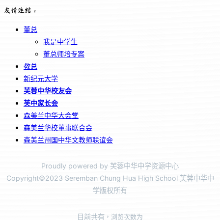
友情连结：
董总
我是中学生
董总师培专案
教总
新纪元大学
芙蓉中华校友会
芙中家长会
森美兰中华大会堂
森美兰华校董事联合会
森美兰州国中华文教师联谊会
Proudly powered by 芙蓉中华中学资源中心
Copyright©2023 Seremban Chung Hua High School 芙蓉中华中
学版权所有
目前共有
，浏览次数为