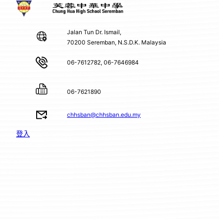
Jalan Tun Dr. Ismail,
70200 Seremban, N.S.D.K. Malaysia
06-7612782, 06-7646984
06-7621890
chhsban@chhsban.edu.my
登入