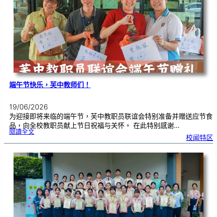
|
赢
在
起
点
：
打
造
属
于
你
的
未
来
！
端午节快乐，芙中教师们！
19/06/2026
为迎接即将来临的端午节，芙中教职员联谊会特别准备并赠送应节食
品，向全校教职员献上节日祝福与关怀。 在此特别感谢…
:
閱讀全文
端
校闻特区
午
节
快
乐
，
芙
中
教
师
们
！