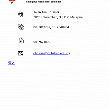
Jalan Tun Dr. Ismail,
70200 Seremban, N.S.D.K. Malaysia
06-7612782, 06-7646984
06-7621890
chhsban@chhsban.edu.my
登入