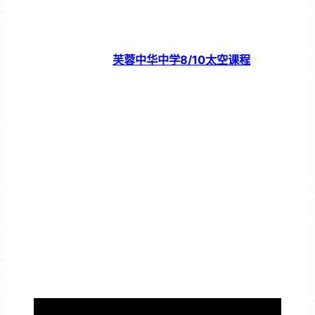
芙蓉中华中学8/10太空课程