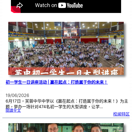
初一学生一日讲座活动 | 赢在起点：打造属于你的未来！
19/06/2026
6月17日，芙蓉中华中学以《赢在起点：打造属于你的未来！》为主
题，举办一场针对474名初一学生的大型讲座，让学…
:
閱讀全文
初
校闻特区
一
学
生
一
日
讲
座
活
动