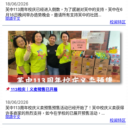
18/06/2026
芙中113周年校庆已经进入倒数，为了感谢对芙中的支持，芙中在6
月16日晚间举办造势晚会，邀请所有支持芙中的社团…
:
閱讀全文
芙
校闻特区
中
1
1
3
义
卖
造
势
会
｜
感
恩
广
大
华
社
群
众
的
支
持
113校庆｜义卖预售已开展
18/06/2026
芙中113周年校庆义卖预售预售活动已经开始了！芙中校庆义卖获得
许多商家的热烈支持，如今在学校的已展开预售活动，…
:
閱讀全文
校闻特区
1
1
3