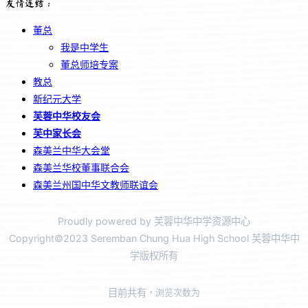
友情连结：
董总
我是中学生
董总师培专案
教总
新纪元大学
芙蓉中华校友会
芙中家长会
森美兰中华大会堂
森美兰华校董事联合会
森美兰州国中华文教师联谊会
Proudly powered by 芙蓉中华中学资源中心
Copyright©2023 Seremban Chung Hua High School 芙蓉中华中
学版权所有
目前共有
，浏览次数为