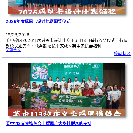
2026年度感恩卡设计比赛颁奖仪式
18/06/2026
芙中校内2026年度感恩卡设计比赛于6月18日举行颁奖仪式。行政
副校长龙思岑、教务副校长李家成、芙中家长会福利…
:
閱讀全文
2
校闻特区
0
2
6
年
度
感
恩
卡
设
计
比
赛
颁
奖
仪
式
芙中113义卖造势会｜感恩广大华社群众的支持