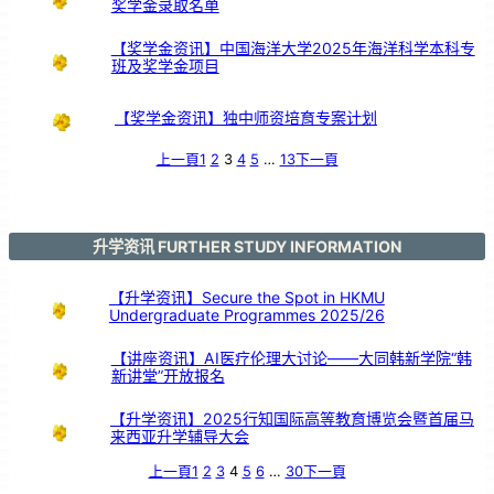
奖学金录取名单
各
科
主
任
交
流
【奖学金资讯】中国海洋大学2025年海洋科学本科专
班及奖学金项目
【奖学金资讯】独中师资培育专案计划
上一頁
1
2
3
4
5
…
13
下一頁
升学资讯 FURTHER STUDY INFORMATION
【升学资讯】Secure the Spot in HKMU
Undergraduate Programmes 2025/26
【讲座资讯】AI医疗伦理大讨论——大同韩新学院“韩
新讲堂”开放报名
【升学资讯】2025行知国际高等教育博览会暨首届马
来西亚升学辅导大会
上一頁
1
2
3
4
5
6
…
30
下一頁