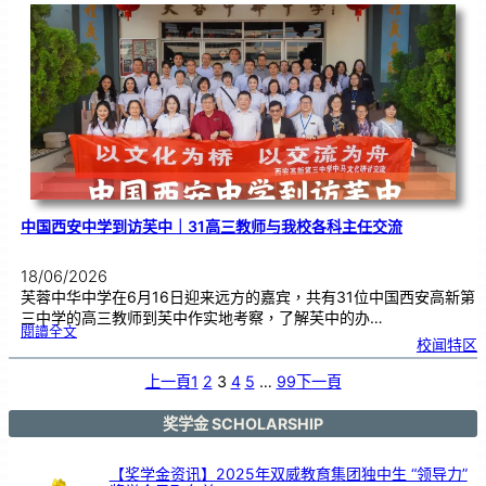
校
庆
｜
义
卖
预
售
已
开
展
中国西安中学到访芙中｜31高三教师与我校各科主任交流
18/06/2026
芙蓉中华中学在6月16日迎来远方的嘉宾，共有31位中国西安高新第
三中学的高三教师到芙中作实地考察，了解芙中的办…
:
閱讀全文
中
校闻特区
国
西
安
中
学
上一頁
1
2
3
4
5
…
99
下一頁
到
访
芙
中
｜
3
奖学金 SCHOLARSHIP
1
高
三
教
师
与
【奖学金资讯】2025年双威教育集团独中生 “领导力”
我
校