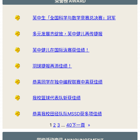
荣誉榜 AWARD
芙中生「全国科学与数学竞赛总决赛」冠军
多元发展齐绽放，芙中健儿再传捷报
芙中健儿在国际泳赛获佳绩！
羽球捷报再添佳绩！
恭喜同学在独中编程联赛中喜获佳绩
我校篮球代表队斩获佳绩
恭喜我校田径队队MSSD获多项佳绩
1
2
3
…
40
下一頁
»