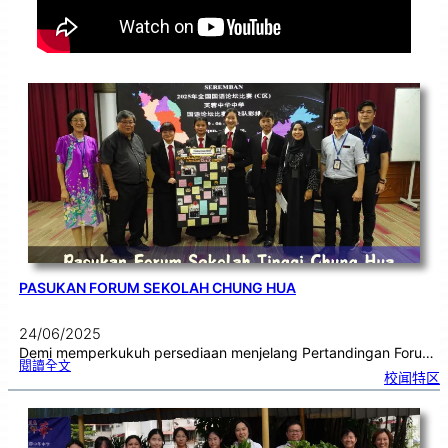
PASUKAN FORUM SEKOLAH CHUNG HUA
24/06/2025
Demi memperkukuh persediaan menjelang Pertandingan Foru…
:
閱讀全文
P
校闻特区
a
s
u
k
a
n
F
o
r
u