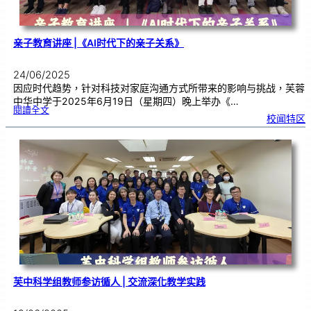
亲子教育讲座 |《AI时代下的亲子关系》
24/06/2025
因应时代趋势，针对科技对家庭沟通方式所带来的影响与挑战，芙蓉
中华中学于2025年6月19日（星期四）晚上举办《…
:
閱讀全文
亲
校闻特区
子
教
育
讲
座
|
《
A
I
时
代
下
的
亲
子
关
系
》
芙中科学组教师参访循人 | 交流深化教学实践