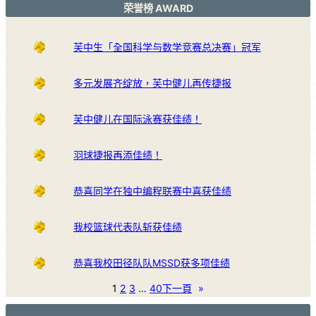
荣誉榜 AWARD
芙中生「全国科学与数学竞赛总决赛」冠军
多元发展齐绽放，芙中健儿再传捷报
芙中健儿在国际泳赛获佳绩！
羽球捷报再添佳绩！
恭喜同学在独中编程联赛中喜获佳绩
我校篮球代表队斩获佳绩
恭喜我校田径队队MSSD获多项佳绩
1
2
3
…
40
下一頁
»