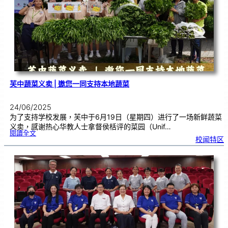
m
S
e
k
o
l
a
h
C
h
u
n
g
H
u
a
芙中蔬菜义卖 | 邀您一同支持本地蔬菜
24/06/2025
为了支持学校发展，芙中于6月19日（星期四）进行了一场新鲜蔬菜
义卖，感谢热心华教人士拿督侯栝评的菜园（Unif…
:
閱讀全文
芙
校闻特区
中
蔬
菜
义
卖
|
邀
您
一
同
支
持
本
地
蔬
菜