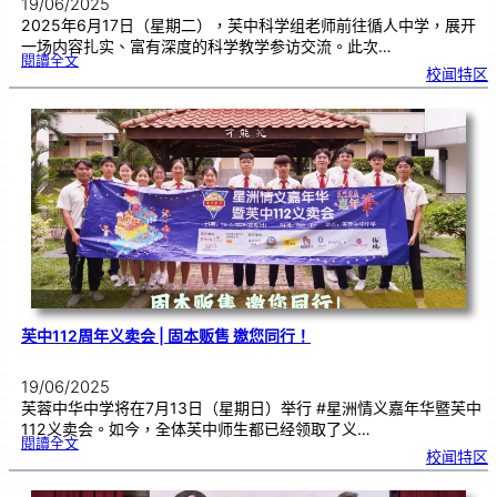
19/06/2025
2025年6月17日（星期二），芙中科学组老师前往循人中学，展开
一场内容扎实、富有深度的科学教学参访交流。此次…
:
閱讀全文
芙
校闻特区
中
科
学
组
教
师
参
访
循
人
|
交
流
深
化
教
学
实
践
芙中112周年义卖会 | 固本贩售 邀您同行！
19/06/2025
芙蓉中华中学将在7月13日（星期日）举行 #星洲情义嘉年华暨芙中
112义卖会。如今，全体芙中师生都已经领取了义…
:
閱讀全文
芙
校闻特区
中
1
1
2
周
年