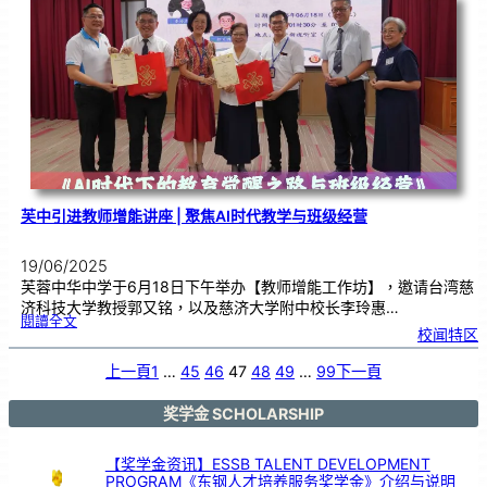
义
卖
会
|
固
本
贩
售
邀
您
同
行
！
芙中引进教师增能讲座 | 聚焦AI时代教学与班级经营
19/06/2025
芙蓉中华中学于6月18日下午举办【教师增能工作坊】，邀请台湾慈
济科技大学教授郭又铭，以及慈济大学附中校长李玲惠…
:
閱讀全文
芙
校闻特区
中
引
进
教
师
上一頁
1
…
45
46
47
48
49
…
99
下一頁
增
能
讲
座
|
聚
奖学金 SCHOLARSHIP
焦
A
I
时
代
教
【奖学金资讯】ESSB TALENT DEVELOPMENT
学
与
PROGRAM《东钢人才培养服务奖学金》介绍与说明
班