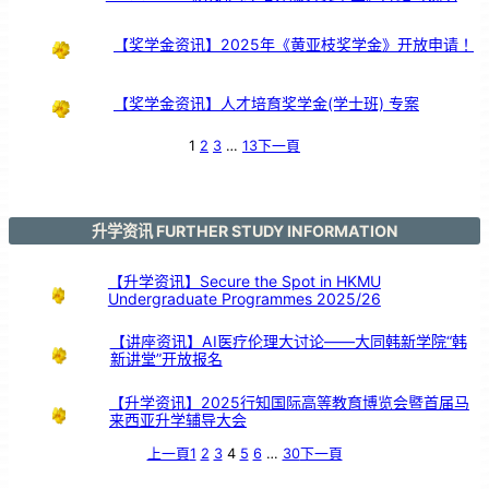
级
经
营
【奖学金资讯】2025年《黄亚枝奖学金》开放申请！
【奖学金资讯】人才培育奖学金(学士班) 专案
1
2
3
…
13
下一頁
升学资讯 FURTHER STUDY INFORMATION
【升学资讯】Secure the Spot in HKMU
Undergraduate Programmes 2025/26
【讲座资讯】AI医疗伦理大讨论——大同韩新学院“韩
新讲堂”开放报名
【升学资讯】2025行知国际高等教育博览会暨首届马
来西亚升学辅导大会
上一頁
1
2
3
4
5
6
…
30
下一頁