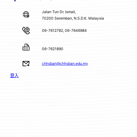
Jalan Tun Dr. Ismail,
70200 Seremban, N.S.D.K. Malaysia
06-7612782, 06-7646984
06-7621890
chhsban@chhsban.edu.my
登入