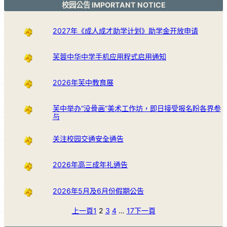
校园公告 IMPORTANT NOTICE
2027年《成人成才助学计划》助学金开放申请
芙蓉中华中学手机应用程式启用通知
2026年芙中教育展
芙中举办“没骨画”美术工作坊，即日接受报名盼各界参
与
关注校园交通安全通告
2026年高三成年礼通告
2026年5月及6月份假期公告
上一頁
1
2
3
4
…
17
下一頁