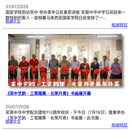
31/07/2026
国家学院到访芙中 举办青年公民素质讲座 芙蓉中华中学日前迎来一
群特别的客人，首相署马来西亚国家学院日前安排了一…
:
閱讀全文
努
校闻特区
鲁
与
国
家
学
院
到
访
芙
中
分
享
青
年
领
袖
素
质
讲
座
《芙中艺韵．工笔雅集．长荣丹青》书画展开幕
20/07/2026
芙蓉中华中学配合建校113周年校庆，于今日（7月18日）隆重举办
《芙中艺韵．工笔雅集．长荣丹青》书画展。此次展…
:
閱讀全文
《
校闻特区
芙
中
艺