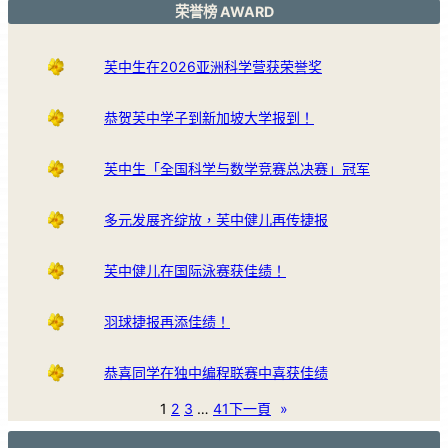
荣誉榜 AWARD
芙中生在2026亚洲科学营获荣誉奖
恭贺芙中学子到新加坡大学报到！
芙中生「全国科学与数学竞赛总决赛」冠军
多元发展齐绽放，芙中健儿再传捷报
芙中健儿在国际泳赛获佳绩！
羽球捷报再添佳绩！
恭喜同学在独中编程联赛中喜获佳绩
1
2
3
…
41
下一頁
»