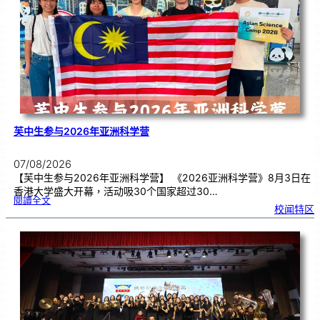
理
期
焦
虑
！
芙中生参与2026年亚洲科学营
07/08/2026
【芙中生参与2026年亚洲科学营】 《2026亚洲科学营》8月3日在
香港大学盛大开幕，活动吸30个国家超过30…
:
閱讀全文
芙
校闻特区
中
生
参
与
2
0
2
6
年
亚
洲
科
学
营