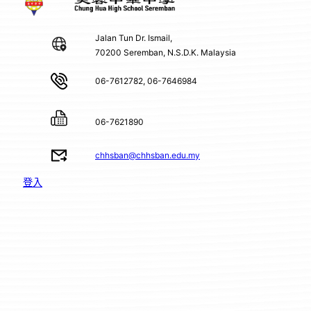
Jalan Tun Dr. Ismail,
70200 Seremban, N.S.D.K. Malaysia
06-7612782, 06-7646984
06-7621890
chhsban@chhsban.edu.my
登入