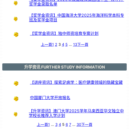
奖学金录取名单
【奖学金资讯】中国海洋大学2025年海洋科学本科专
班及奖学金项目
【奖学金资讯】独中师资培育专案计划
上一頁
1
2
3
4
5
…
13
下一頁
升学资讯 FURTHER STUDY INFORMATION
【讲座资讯】探索足病学：医疗健康领域的隐藏宝藏
中国厦门大学开放报名
【升学资讯】澳门大学2025学年马来西亚华文独立中
学校长推荐入学计划
上一頁
1
…
3
4
5
6
7
…
30
下一頁