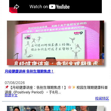
月经健康讲座 告别生理期焦虑！
07/08/2026
【月经健康讲座：告别生理期焦虑！】
校园生理期健康科普
讲座《Positively Period》，于8月…
:
閱讀全文
月
校闻特区
经
健
康
讲
座
告
别
生