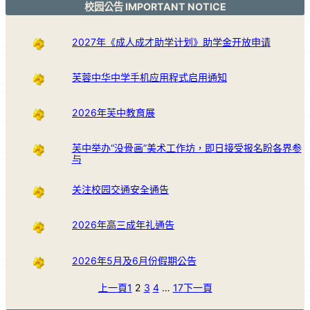
校园公告 IMPORTANT NOTICE
2027年《成人成才助学计划》助学金开放申请
芙蓉中华中学手机应用程式启用通知
2026年芙中教育展
芙中举办“没骨画”美术工作坊，即日接受报名盼各界参
与
关注校园交通安全通告
2026年高三成年礼通告
2026年5月及6月份假期公告
上一頁
1
2
3
4
…
17
下一頁