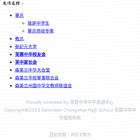
友情连结：
董总
我是中学生
董总师培专案
教总
新纪元大学
芙蓉中华校友会
芙中家长会
森美兰中华大会堂
森美兰华校董事联合会
森美兰州国中华文教师联谊会
Proudly powered by 芙蓉中华中学资源中心
Copyright©2023 Seremban Chung Hua High School 芙蓉中华中
学版权所有
目前共有
，浏览次数为