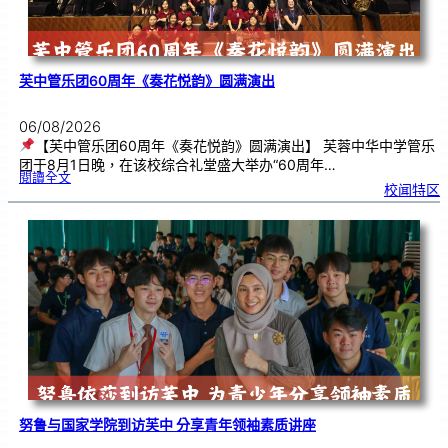
芙中管乐团60周年《奏花悦韵》圆满演出
06/08/2026
【芙中管乐团60周年《奏花悦韵》圆满演出】 芙蓉中华中学管乐
团于8月1日晚，在该校综合礼堂盛大举办“60周年…
:
閱讀全文
芙
校闻特区
中
管
乐
团
6
0
周
年
《
奏
花
悦
韵
》
圆
满
演
出
努鲁与国家学院到访芙中 分享青年领袖素质讲座