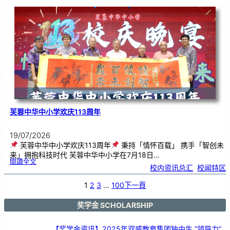
韵
．
工
笔
雅
集
．
长
荣
丹
青
》
书
画
展
开
幕
芙蓉中华中小学欢庆113周年
19/07/2026
芙蓉中华中小学欢庆113周年
秉持「情怀百载」 携手「智创未
来」拥抱科技时代 芙蓉中华中小学在7月18日…
:
閱讀全文
芙
校内资讯总汇
, 
校闻特区
蓉
中
华
中
小
1
2
3
…
100
下一頁
学
欢
庆
1
1
3
奖学金 SCHOLARSHIP
周
年
【奖学金资讯】2025年双威教育集团独中生 “领导力”