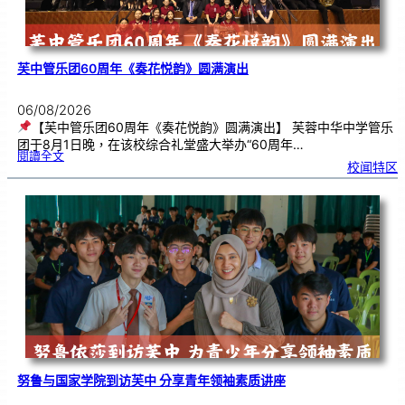
芙中管乐团60周年《奏花悦韵》圆满演出
06/08/2026
【芙中管乐团60周年《奏花悦韵》圆满演出】 芙蓉中华中学管乐
团于8月1日晚，在该校综合礼堂盛大举办“60周年…
:
閱讀全文
芙
校闻特区
中
管
乐
团
6
0
周
年
《
奏
花
悦
韵
》
圆
满
演
出
努鲁与国家学院到访芙中 分享青年领袖素质讲座