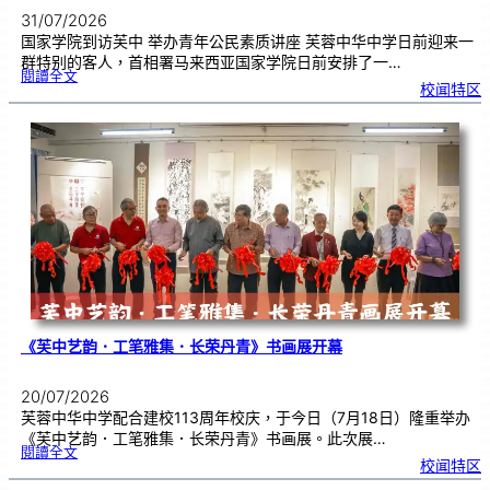
31/07/2026
国家学院到访芙中 举办青年公民素质讲座 芙蓉中华中学日前迎来一
群特别的客人，首相署马来西亚国家学院日前安排了一…
:
閱讀全文
努
校闻特区
鲁
与
国
家
学
院
到
访
芙
中
分
享
青
年
领
袖
素
质
讲
座
《芙中艺韵．工笔雅集．长荣丹青》书画展开幕
20/07/2026
芙蓉中华中学配合建校113周年校庆，于今日（7月18日）隆重举办
《芙中艺韵．工笔雅集．长荣丹青》书画展。此次展…
:
閱讀全文
《
校闻特区
芙
中
艺
韵