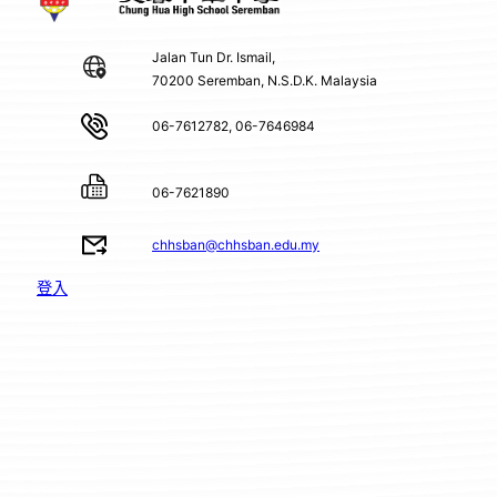
Jalan Tun Dr. Ismail,
70200 Seremban, N.S.D.K. Malaysia
06-7612782, 06-7646984
06-7621890
chhsban@chhsban.edu.my
登入