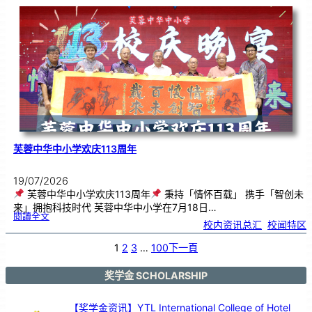
．
工
笔
雅
集
．
长
荣
丹
青
》
书
画
展
开
幕
芙蓉中华中小学欢庆113周年
19/07/2026
芙蓉中华中小学欢庆113周年
秉持「情怀百载」 携手「智创未
来」拥抱科技时代 芙蓉中华中小学在7月18日…
:
閱讀全文
芙
校内资讯总汇
, 
校闻特区
蓉
中
华
中
小
1
2
3
…
100
下一頁
学
欢
庆
1
1
3
奖学金 SCHOLARSHIP
周
年
【奖学金资讯】YTL International College of Hotel