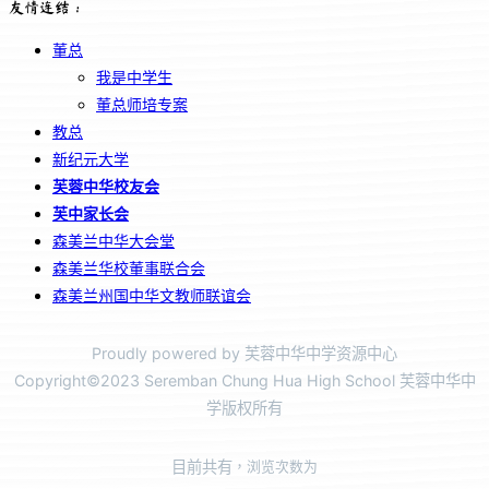
友情连结：
董总
我是中学生
董总师培专案
教总
新纪元大学
芙蓉中华校友会
芙中家长会
森美兰中华大会堂
森美兰华校董事联合会
森美兰州国中华文教师联谊会
Proudly powered by 芙蓉中华中学资源中心
Copyright©2023 Seremban Chung Hua High School 芙蓉中华中
学版权所有
目前共有
，浏览次数为