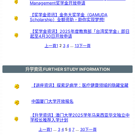
Management奖学金开放申请
【奖学金资讯】金务大奖学金（GAMUDA
Scholarship）全额资助，助你实现梦想!
【奖学金资讯】2025年度教育部「台湾奖学金」即日
起至4月30日开放申请
上一頁
1
2
3
4
…
13
下一頁
升学资讯 FURTHER STUDY INFORMATION
【讲座资讯】探索足病学：医疗健康领域的隐藏宝藏
中国厦门大学开放报名
【升学资讯】澳门大学2025学年马来西亚华文独立中
学校长推荐入学计划
上一頁
1
…
3
4
5
6
7
…
30
下一頁