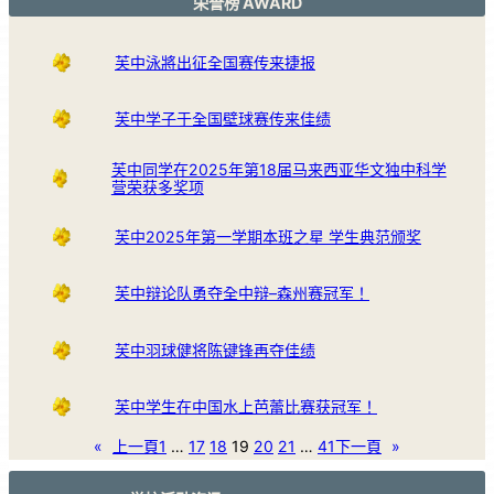
荣誉榜 AWARD
芙中泳將出征全国赛传来捷报
芙中学子于全国壁球赛传来佳绩
芙中同学在2025年第18届马来西亚华文独中科学
营荣获多奖项
芙中2025年第一学期本班之星 学生典范颁奖
芙中辩论队勇夺全中辩–森州赛冠军！
芙中羽球健将陈键锋再夺佳绩
芙中学生在中国水上芭蕾比赛获冠军！
«
上一頁
1
…
17
18
19
20
21
…
41
下一頁
»