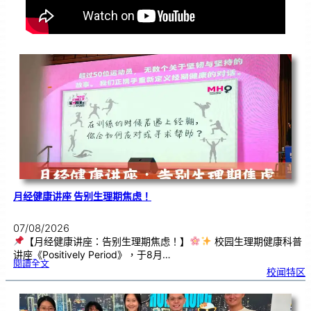
月经健康讲座 告别生理期焦虑！
07/08/2026
【月经健康讲座：告别生理期焦虑！】
校园生理期健康科普
讲座《Positively Period》，于8月…
:
閱讀全文
月
校闻特区
经
健
康
讲
座
告
别
生