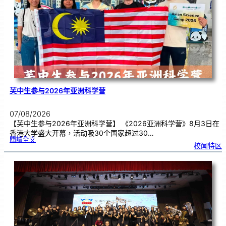
理
期
焦
虑
！
芙中生参与2026年亚洲科学营
07/08/2026
【芙中生参与2026年亚洲科学营】 《2026亚洲科学营》8月3日在
香港大学盛大开幕，活动吸30个国家超过30…
:
閱讀全文
芙
校闻特区
中
生
参
与
2
0
2
6
年
亚
洲
科
学
营