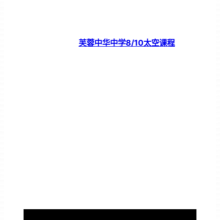
芙蓉中华中学8/10太空课程