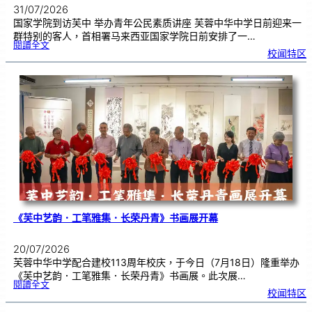
31/07/2026
国家学院到访芙中 举办青年公民素质讲座 芙蓉中华中学日前迎来一
群特别的客人，首相署马来西亚国家学院日前安排了一…
:
閱讀全文
努
校闻特区
鲁
与
国
家
学
院
到
访
芙
中
分
享
青
年
领
袖
素
质
讲
座
《芙中艺韵．工笔雅集．长荣丹青》书画展开幕
20/07/2026
芙蓉中华中学配合建校113周年校庆，于今日（7月18日）隆重举办
《芙中艺韵．工笔雅集．长荣丹青》书画展。此次展…
:
閱讀全文
《
校闻特区
芙
中
艺
韵