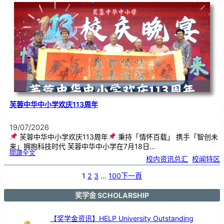
．
工
笔
雅
集
．
长
荣
丹
青
》
书
画
展
开
幕
芙蓉中华中小学欢庆113周年
19/07/2026
芙蓉中华中小学欢庆113周年
秉持「情怀百载」 携手「智创未
来」拥抱科技时代 芙蓉中华中小学在7月18日…
:
閱讀全文
芙
校内资讯总汇
, 
校闻特区
蓉
中
华
中
小
1
2
3
…
100
下一頁
学
欢
庆
1
1
3
奖学金 SCHOLARSHIP
周
年
【奖学金资讯】HELP University Outstanding