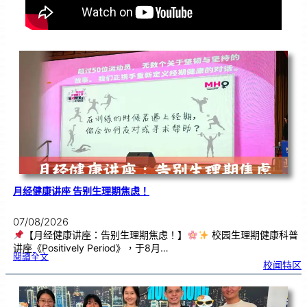
月经健康讲座 告别生理期焦虑！
07/08/2026
【月经健康讲座：告别生理期焦虑！】
校园生理期健康科普
讲座《Positively Period》，于8月…
:
閱讀全文
月
校闻特区
经
健
康
讲
座
告
别
生
理