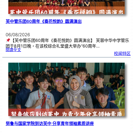
芙中管乐团60周年《奏花悦韵》圆满演出
06/08/2026
【芙中管乐团60周年《奏花悦韵》圆满演出】 芙蓉中华中学管乐
团于8月1日晚，在该校综合礼堂盛大举办“60周年…
:
閱讀全文
芙
校闻特区
中
管
乐
团
6
0
周
年
《
奏
花
悦
韵
》
圆
满
演
出
努鲁与国家学院到访芙中 分享青年领袖素质讲座