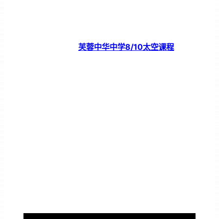
芙蓉中华中学8/10太空课程