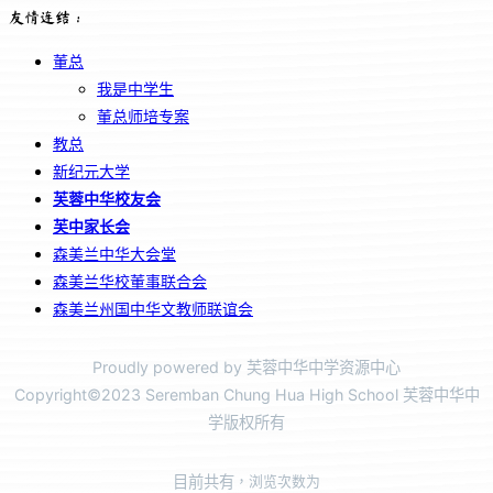
友情连结：
董总
我是中学生
董总师培专案
教总
新纪元大学
芙蓉中华校友会
芙中家长会
森美兰中华大会堂
森美兰华校董事联合会
森美兰州国中华文教师联谊会
Proudly powered by 芙蓉中华中学资源中心
Copyright©2023 Seremban Chung Hua High School 芙蓉中华中
学版权所有
目前共有
，浏览次数为