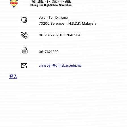
Jalan Tun Dr. Ismail,
70200 Seremban, N.S.D.K. Malaysia
06-7612782, 06-7646984
06-7621890
chhsban@chhsban.edu.my
登入