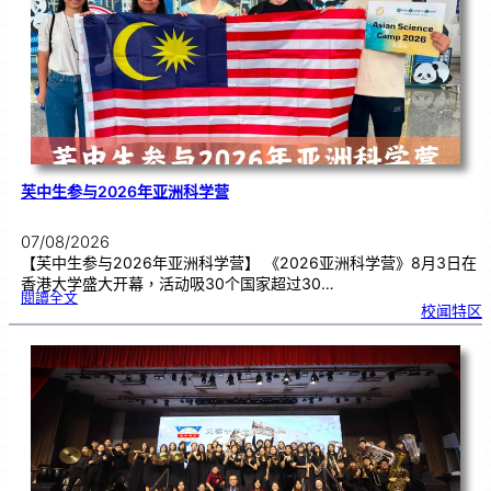
期
焦
虑
！
芙中生参与2026年亚洲科学营
07/08/2026
【芙中生参与2026年亚洲科学营】 《2026亚洲科学营》8月3日在
香港大学盛大开幕，活动吸30个国家超过30…
:
閱讀全文
芙
校闻特区
中
生
参
与
2
0
2
6
年
亚
洲
科
学
营