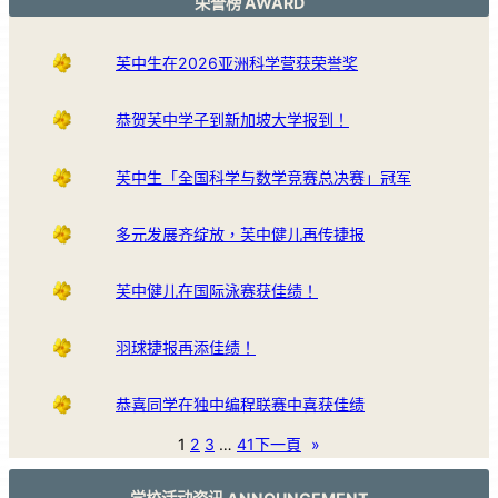
荣誉榜 AWARD
芙中生在2026亚洲科学营获荣誉奖
恭贺芙中学子到新加坡大学报到！
芙中生「全国科学与数学竞赛总决赛」冠军
多元发展齐绽放，芙中健儿再传捷报
芙中健儿在国际泳赛获佳绩！
羽球捷报再添佳绩！
恭喜同学在独中编程联赛中喜获佳绩
1
2
3
…
41
下一頁
»