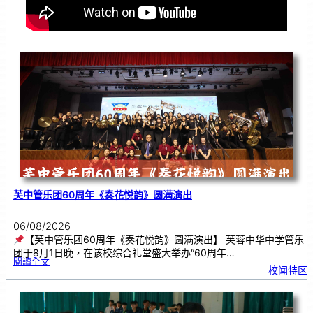
芙中管乐团60周年《奏花悦韵》圆满演出
06/08/2026
【芙中管乐团60周年《奏花悦韵》圆满演出】 芙蓉中华中学管乐
团于8月1日晚，在该校综合礼堂盛大举办“60周年…
:
閱讀全文
芙
校闻特区
中
管
乐
团
6
0
周
年
《