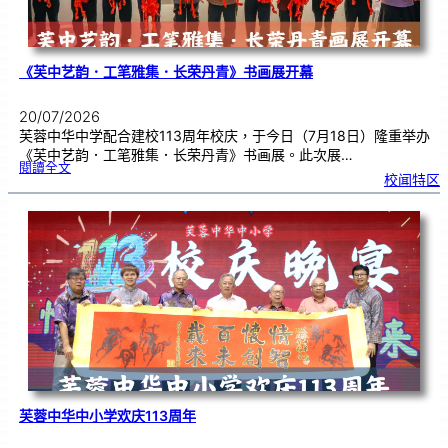
《芙中艺韵．工笔雅集．长荣丹青》书画展开幕
20/07/2026
芙蓉中华中学配合建校113周年校庆，于今日（7月18日）隆重举办
《芙中艺韵．工笔雅集．长荣丹青》书画展。此次展…
:
閱讀全文
《
校闻特区
芙
中
艺
韵
．
工
笔
雅
集
．
长
荣
丹
青
》
书
画
展
开
幕
芙蓉中华中小学欢庆113周年