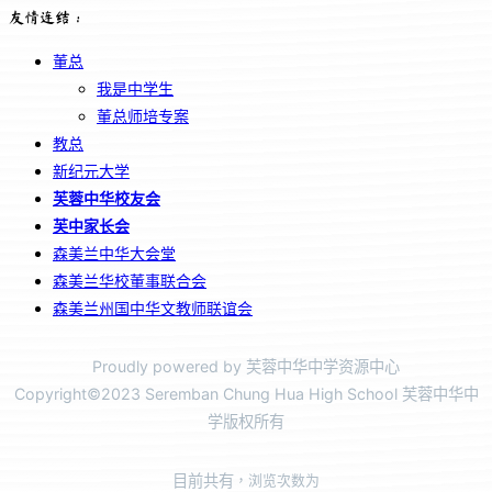
友情连结：
董总
我是中学生
董总师培专案
教总
新纪元大学
芙蓉中华校友会
芙中家长会
森美兰中华大会堂
森美兰华校董事联合会
森美兰州国中华文教师联谊会
Proudly powered by 芙蓉中华中学资源中心
Copyright©2023 Seremban Chung Hua High School 芙蓉中华中
学版权所有
目前共有
，浏览次数为