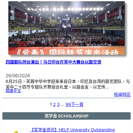
际
物
理
奥
赛
金
牌
！
四国鼓队同台演出！马日印台在芙中大舞台以鼓交流
26/06/2026
6月25日，芙蓉中华中学迎来来自日本、印尼及台湾的鼓艺团队，与
芙中二十四节令鼓队齐聚综合礼堂，以鼓会友、以艺传…
:
閱讀全文
四
校闻特区
国
鼓
队
同
台
1
2
3
…
99
下一頁
演
出
！
马
日
印
奖学金 SCHOLARSHIP
台
在
芙
中
大
舞
【奖学金资讯】HELP University Outstanding
台
以