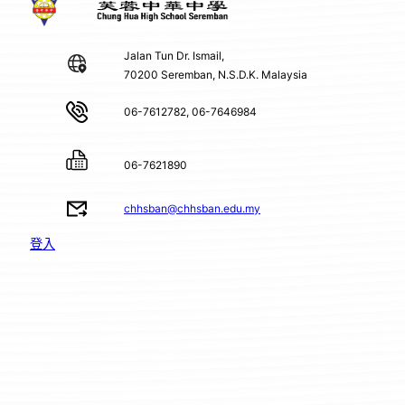
Jalan Tun Dr. Ismail,
70200 Seremban, N.S.D.K. Malaysia
06-7612782, 06-7646984
06-7621890
chhsban@chhsban.edu.my
登入