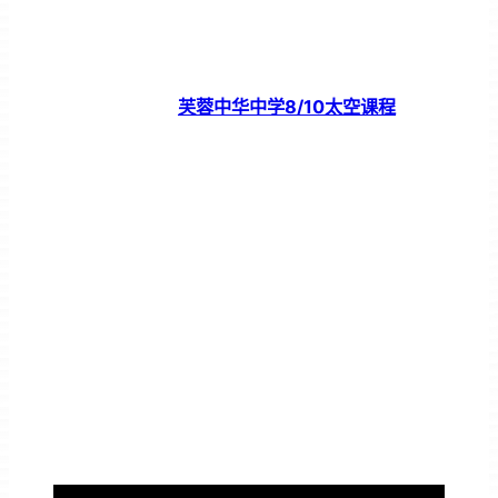
芙蓉中华中学8/10太空课程