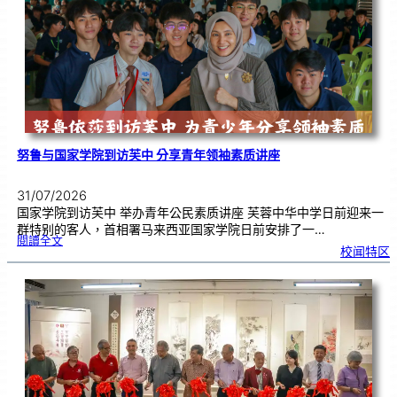
奏
花
悦
韵
》
圆
满
演
出
努鲁与国家学院到访芙中 分享青年领袖素质讲座
31/07/2026
国家学院到访芙中 举办青年公民素质讲座 芙蓉中华中学日前迎来一
群特别的客人，首相署马来西亚国家学院日前安排了一…
:
閱讀全文
努
校闻特区
鲁
与
国
家
学
院
到
访
芙
中
分
享
青
年
领
袖
素
质
讲
座