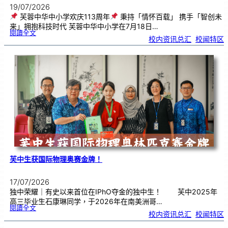
19/07/2026
芙蓉中华中小学欢庆113周年
秉持「情怀百载」 携手「智创未
来」拥抱科技时代 芙蓉中华中小学在7月18日…
:
閱讀全文
芙
校内资讯总汇
, 
校闻特区
蓉
中
华
中
小
学
欢
庆
1
1
3
周
年
芙中生获国际物理奥赛金牌！
17/07/2026
独中荣耀｜有史以来首位在IPhO夺金的独中生！ 芙中2025年
高三毕业生石康琳同学，于2026年在南美洲哥…
:
閱讀全文
芙
校内资讯总汇
, 
校闻特区
中
生
获
国