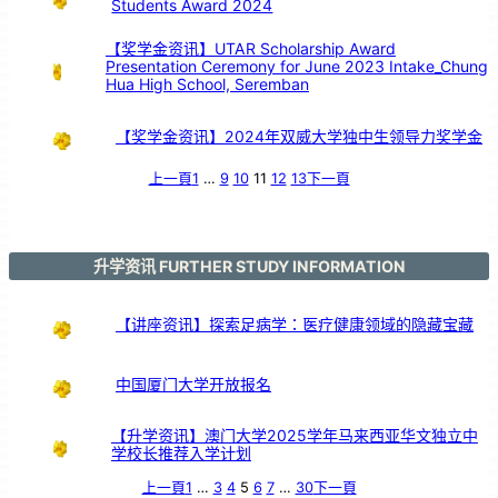
Students Award 2024
鼓
交
流
【奖学金资讯】UTAR Scholarship Award
Presentation Ceremony for June 2023 Intake_Chung
Hua High School, Seremban
【奖学金资讯】2024年双威大学独中生领导力奖学金
上一頁
1
…
9
10
11
12
13
下一頁
升学资讯 FURTHER STUDY INFORMATION
【讲座资讯】探索足病学：医疗健康领域的隐藏宝藏
中国厦门大学开放报名
【升学资讯】澳门大学2025学年马来西亚华文独立中
学校长推荐入学计划
上一頁
1
…
3
4
5
6
7
…
30
下一頁