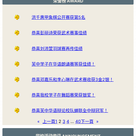
荣誉榜 AWARD
洪千惠甲象棋公开赛获第5名
恭喜彭丽诗荣获武术赛事佳绩
恭喜刘沛萱羽球赛再传佳绩
芙中学子在华语朗诵赛等获佳绩！
恭喜邓嘉乐和李心琳在武术赛收获3金2银！
恭喜我校学子在舞蹈赛荣获银奖！
恭喜芙中华语辩论校队蝉联全中辩冠军！
«
上一頁
1
2
3
4
…
40
下一頁
»