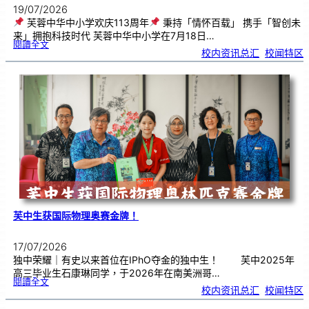
19/07/2026
芙蓉中华中小学欢庆113周年
秉持「情怀百载」 携手「智创未
来」拥抱科技时代 芙蓉中华中小学在7月18日…
:
閱讀全文
芙
校内资讯总汇
, 
校闻特区
蓉
中
华
中
小
学
欢
庆
1
1
3
周
年
芙中生获国际物理奥赛金牌！
17/07/2026
独中荣耀｜有史以来首位在IPhO夺金的独中生！ 芙中2025年
高三毕业生石康琳同学，于2026年在南美洲哥…
:
閱讀全文
芙
校内资讯总汇
, 
校闻特区
中
生
获
国