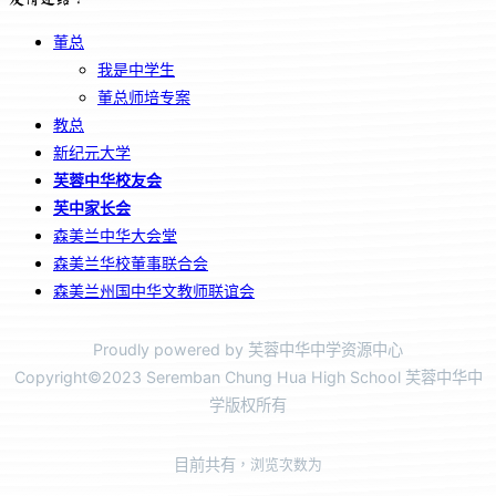
董总
我是中学生
董总师培专案
教总
新纪元大学
芙蓉中华校友会
芙中家长会
森美兰中华大会堂
森美兰华校董事联合会
森美兰州国中华文教师联谊会
Proudly powered by 芙蓉中华中学资源中心
Copyright©2023 Seremban Chung Hua High School 芙蓉中华中
学版权所有
目前共有
，浏览次数为