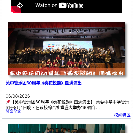
芙中管乐团60周年《奏花悦韵》圆满演出
06/08/2026
【芙中管乐团60周年《奏花悦韵》圆满演出】 芙蓉中华中学管乐
团于8月1日晚，在该校综合礼堂盛大举办“60周年…
:
閱讀全文
芙
校闻特区
中
管
乐
团
6
0
周
年
《