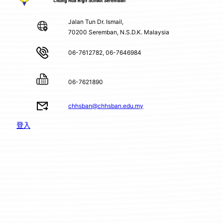
Jalan Tun Dr. Ismail,
70200 Seremban, N.S.D.K. Malaysia
06-7612782, 06-7646984
06-7621890
chhsban@chhsban.edu.my
登入