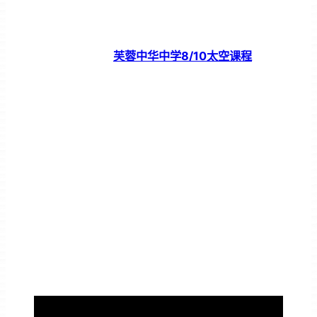
芙蓉中华中学8/10太空课程