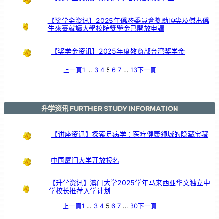
鼓
交
流
【奖学金资讯】2025年僑務委員會獎勵頂尖及傑出僑
生來臺就讀大學校院獎學金已開放申請
【奖学金资讯】2025年度教育部台湾奖学金
上一頁
1
…
3
4
5
6
7
…
13
下一頁
升学资讯 FURTHER STUDY INFORMATION
【讲座资讯】探索足病学：医疗健康领域的隐藏宝藏
中国厦门大学开放报名
【升学资讯】澳门大学2025学年马来西亚华文独立中
学校长推荐入学计划
上一頁
1
…
3
4
5
6
7
…
30
下一頁