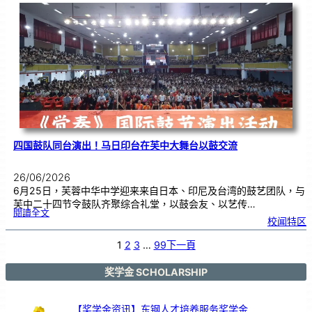
际
物
理
奥
赛
金
牌
！
四国鼓队同台演出！马日印台在芙中大舞台以鼓交流
26/06/2026
6月25日，芙蓉中华中学迎来来自日本、印尼及台湾的鼓艺团队，与
芙中二十四节令鼓队齐聚综合礼堂，以鼓会友、以艺传…
:
閱讀全文
四
校闻特区
国
鼓
队
同
台
1
2
3
…
99
下一頁
演
出
！
马
日
印
奖学金 SCHOLARSHIP
台
在
芙
中
大
舞
台
【奖学金资讯】东钢人才培养服务奖学金
以