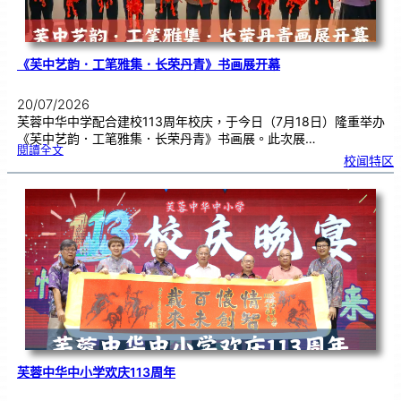
《芙中艺韵．工笔雅集．长荣丹青》书画展开幕
20/07/2026
芙蓉中华中学配合建校113周年校庆，于今日（7月18日）隆重举办
《芙中艺韵．工笔雅集．长荣丹青》书画展。此次展…
:
閱讀全文
《
校闻特区
芙
中
艺
韵
．
工
笔
雅
集
．
长
荣
丹
青
》
书
画
展
开
幕
芙蓉中华中小学欢庆113周年