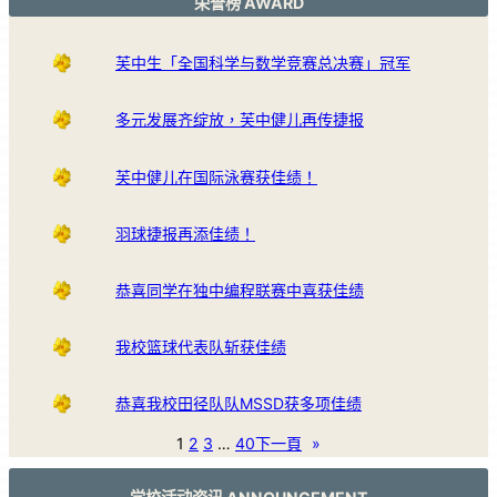
荣誉榜 AWARD
芙中生「全国科学与数学竞赛总决赛」冠军
多元发展齐绽放，芙中健儿再传捷报
芙中健儿在国际泳赛获佳绩！
羽球捷报再添佳绩！
恭喜同学在独中编程联赛中喜获佳绩
我校篮球代表队斩获佳绩
恭喜我校田径队队MSSD获多项佳绩
1
2
3
…
40
下一頁
»