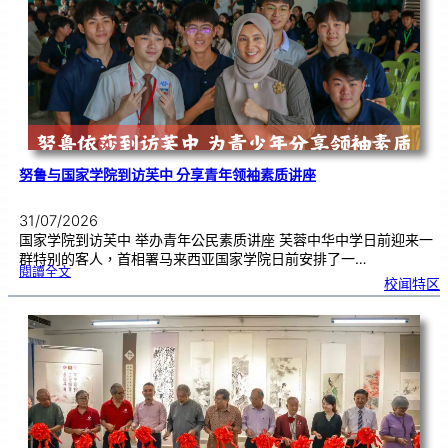
奏
花
悦
韵
》
圆
满
演
出
努鲁与国家学院到访芙中 分享青年领袖素质讲座
31/07/2026
国家学院到访芙中 举办青年公民素质讲座 芙蓉中华中学日前迎来一
群特别的客人，首相署马来西亚国家学院日前安排了一…
:
閱讀全文
努
校闻特区
鲁
与
国
家
学
院
到
访
芙
中
分
享
青
年
领
袖
素
质
讲
座