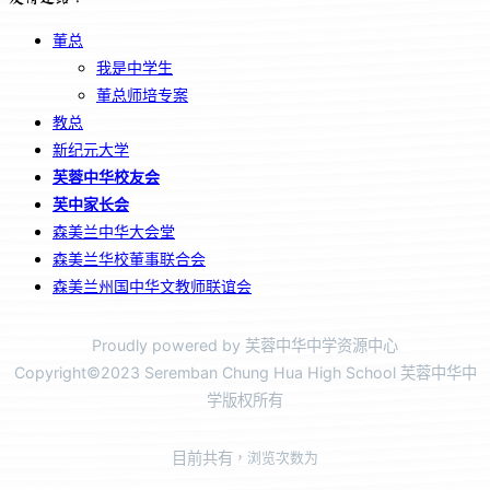
董总
我是中学生
董总师培专案
教总
新纪元大学
芙蓉中华校友会
芙中家长会
森美兰中华大会堂
森美兰华校董事联合会
森美兰州国中华文教师联谊会
Proudly powered by 芙蓉中华中学资源中心
Copyright©2023 Seremban Chung Hua High School 芙蓉中华中
学版权所有
目前共有
，浏览次数为