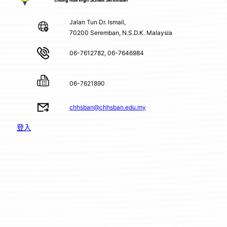
Jalan Tun Dr. Ismail,
70200 Seremban, N.S.D.K. Malaysia
06-7612782, 06-7646984
06-7621890
chhsban@chhsban.edu.my
登入