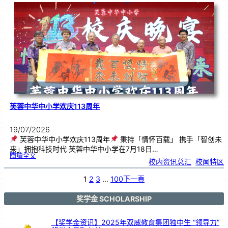
．
工
笔
雅
集
．
长
荣
丹
青
》
书
画
展
开
幕
芙蓉中华中小学欢庆113周年
19/07/2026
芙蓉中华中小学欢庆113周年
秉持「情怀百载」 携手「智创未
来」拥抱科技时代 芙蓉中华中小学在7月18日…
:
閱讀全文
芙
校内资讯总汇
, 
校闻特区
蓉
中
华
中
小
1
2
3
…
100
下一頁
学
欢
庆
1
1
3
奖学金 SCHOLARSHIP
周
年
【奖学金资讯】2025年双威教育集团独中生 “领导力”