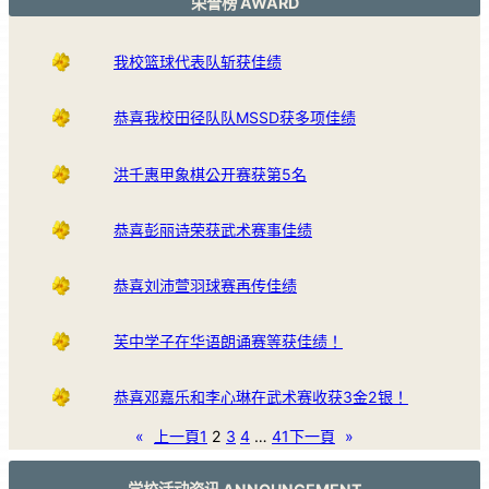
荣誉榜 AWARD
我校篮球代表队斩获佳绩
恭喜我校田径队队MSSD获多项佳绩
洪千惠甲象棋公开赛获第5名
恭喜彭丽诗荣获武术赛事佳绩
恭喜刘沛萱羽球赛再传佳绩
芙中学子在华语朗诵赛等获佳绩！
恭喜邓嘉乐和李心琳在武术赛收获3金2银！
«
上一頁
1
2
3
4
…
41
下一頁
»