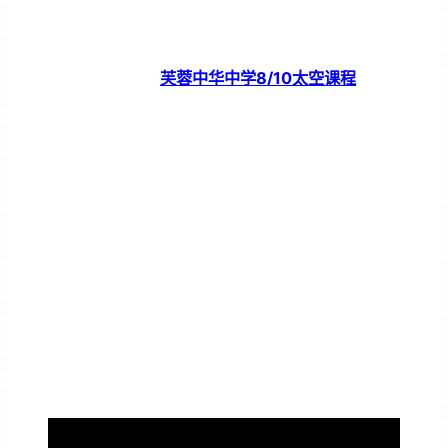
芙蓉中华中学8/10太空课程