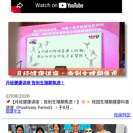
月经健康讲座 告别生理期焦虑！
07/08/2026
【月经健康讲座：告别生理期焦虑！】
校园生理期健康科普
讲座《Positively Period》，于8月…
:
閱讀全文
月
校闻特区
经
健
康
讲
座
告
别
生
理