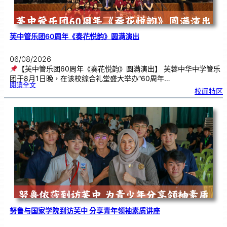
芙中管乐团60周年《奏花悦韵》圆满演出
06/08/2026
【芙中管乐团60周年《奏花悦韵》圆满演出】 芙蓉中华中学管乐
团于8月1日晚，在该校综合礼堂盛大举办“60周年…
:
閱讀全文
芙
校闻特区
中
管
乐
团
6
0
周
年
《
奏
花
悦
韵
》
圆
满
演
出
努鲁与国家学院到访芙中 分享青年领袖素质讲座