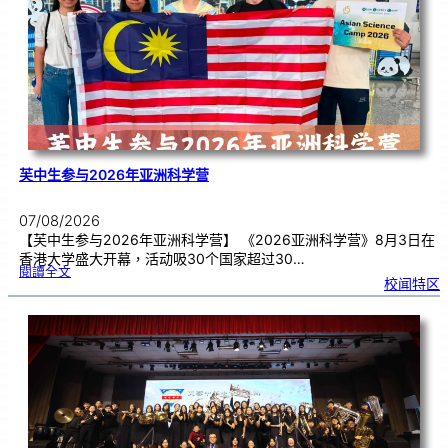
期
焦
虑
！
芙中生参与2026年亚洲科学营
07/08/2026
【芙中生参与2026年亚洲科学营】 《2026亚洲科学营》8月3日在
香港大学盛大开幕，活动吸30个国家超过30…
:
閱讀全文
芙
校闻特区
中
生
参
与
2
0
2
6
年
亚
洲
科
学
营