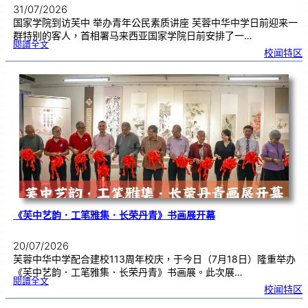
31/07/2026
国家学院到访芙中 举办青年公民素质讲座 芙蓉中华中学日前迎来一
群特别的客人，首相署马来西亚国家学院日前安排了一…
:
閱讀全文
努
校闻特区
鲁
与
国
家
学
院
到
访
芙
中
分
享
青
年
领
袖
素
质
讲
座
《芙中艺韵．工笔雅集．长荣丹青》书画展开幕
20/07/2026
芙蓉中华中学配合建校113周年校庆，于今日（7月18日）隆重举办
《芙中艺韵．工笔雅集．长荣丹青》书画展。此次展…
:
閱讀全文
《
校闻特区
芙
中
艺
韵