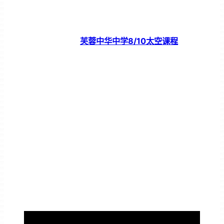
芙蓉中华中学8/10太空课程