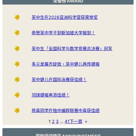
荣誉榜 AWARD
芙中生在2026亚洲科学营获荣誉奖
恭贺芙中学子到新加坡大学报到！
芙中生「全国科学与数学竞赛总决赛」冠军
多元发展齐绽放，芙中健儿再传捷报
芙中健儿在国际泳赛获佳绩！
羽球捷报再添佳绩！
恭喜同学在独中编程联赛中喜获佳绩
1
2
3
…
41
下一頁
»