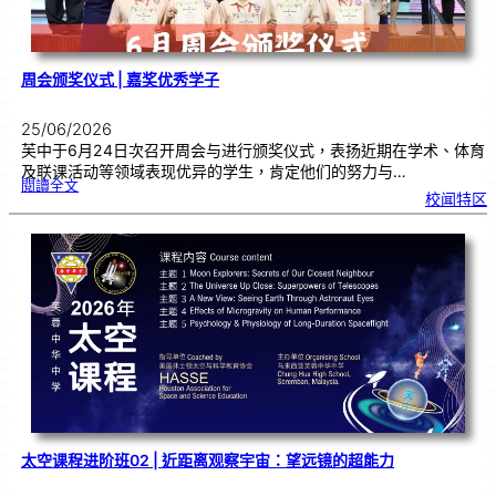
周会颁奖仪式 | 嘉奖优秀学子
25/06/2026
芙中于6月24日次召开周会与进行颁奖仪式，表扬近期在学术、体育
及联课活动等领域表现优异的学生，肯定他们的努力与…
:
閱讀全文
周
校闻特区
会
颁
奖
仪
式
|
嘉
奖
优
秀
学
子
太空课程进阶班02 | 近距离观察宇宙：望远镜的超能力