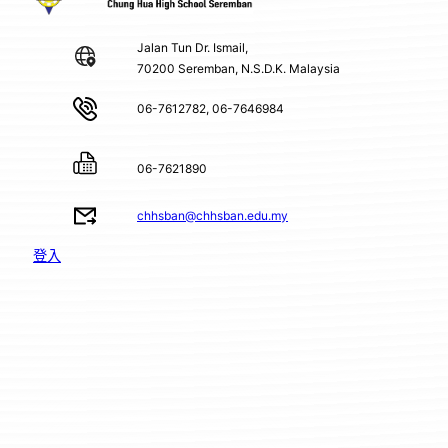
Jalan Tun Dr. Ismail,
70200 Seremban, N.S.D.K. Malaysia
06-7612782, 06-7646984
06-7621890
chhsban@chhsban.edu.my
登入