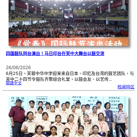
金
牌
！
四国鼓队同台演出！马日印台在芙中大舞台以鼓交流
26/06/2026
6月25日，芙蓉中华中学迎来来自日本、印尼及台湾的鼓艺团队，与
芙中二十四节令鼓队齐聚综合礼堂，以鼓会友、以艺传…
:
閱讀全文
四
校闻特区
国
鼓
队
同
台
演
出
！
马
日
印
台
在
芙
中
大
舞
台
以
鼓
交
流