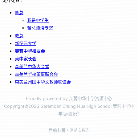
友情连结：
董总
我是中学生
董总师培专案
教总
新纪元大学
芙蓉中华校友会
芙中家长会
森美兰中华大会堂
森美兰华校董事联合会
森美兰州国中华文教师联谊会
Proudly powered by 芙蓉中华中学资源中心
Copyright©2023 Seremban Chung Hua High School 芙蓉中华中
学版权所有
目前共有
，浏览次数为