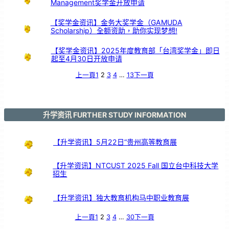
Management奖学金开放申请
引
亲
情
共
鸣
【奖学金资讯】金务大奖学金（GAMUDA
Scholarship）全额资助，助你实现梦想!
【奖学金资讯】2025年度教育部「台湾奖学金」即日
起至4月30日开放申请
上一頁
1
2
3
4
…
13
下一頁
升学资讯 FURTHER STUDY INFORMATION
【升学资讯】5月22日“贵州高等教育展
【升学资讯】NTCUST 2025 Fall 国立台中科技大学
招生
【升学资讯】独大教育机构马中职业教育展
上一頁
1
2
3
4
…
30
下一頁