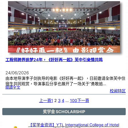
友
校
线
上
交
流
|
传
统
游
戏
连
结
跨
国
友
谊
工程师跨界追梦24年，《好好再一起》芙中引亲情共鸣
24/06/2026
由本地导演李子剑执导的电影《好好再一起》，日前邀请全体芙中住
宿生共同观赏，导演事后分享也展开了一场关于“勇敢追…
:
閱讀全文
工
校闻特区
程
师
跨
界
追
上一頁
1
2
3
4
…
100
下一頁
梦
2
4
年
，
《
奖学金 SCHOLARSHIP
好
好
再
一
起
》
【奖学金资讯】YTL International College of Hotel
芙
中