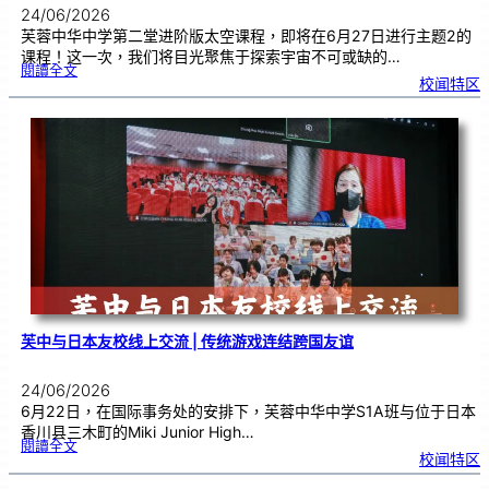
24/06/2026
芙蓉中华中学第二堂进阶版太空课程，即将在6月27日进行主题2的
课程！这一次，我们将目光聚焦于探索宇宙不可或缺的…
:
閱讀全文
太
校闻特区
空
课
程
进
阶
班
0
2
|
近
距
离
观
察
宇
宙
：
望
远
镜
的
超
能
力
芙中与日本友校线上交流 | 传统游戏连结跨国友谊
24/06/2026
6月22日，在国际事务处的安排下，芙蓉中华中学S1A班与位于日本
香川县三木町的Miki Junior High…
:
閱讀全文
芙
校闻特区
中
与
日
本