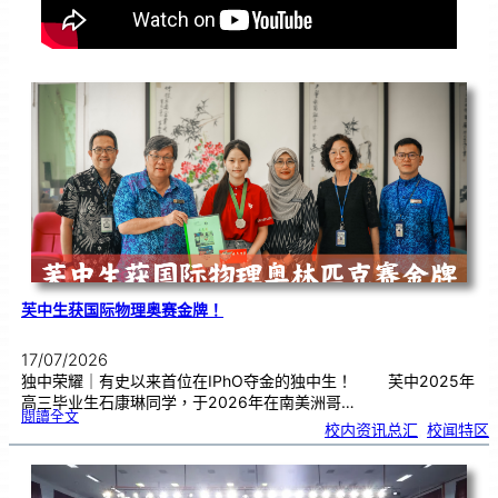
芙中生获国际物理奥赛金牌！
17/07/2026
独中荣耀｜有史以来首位在IPhO夺金的独中生！ 芙中2025年
高三毕业生石康琳同学，于2026年在南美洲哥…
:
閱讀全文
芙
校内资讯总汇
, 
校闻特区
中
生
获
国
际
物
理
奥
赛