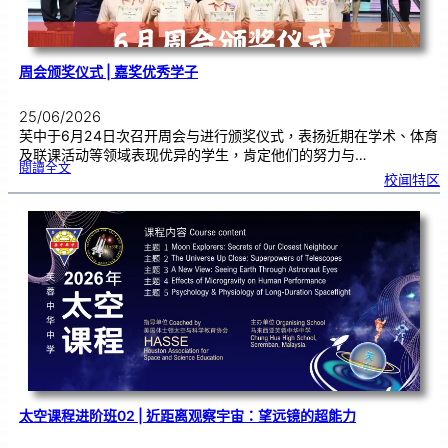
周会颁奖仪式 | 嘉奖优秀学子
25/06/2026
芙中于6月24日次召开周会与进行颁奖仪式，表扬近期在学术、体育
及联课活动等领域表现优异的学生，肯定他们的努力与…
:
閱讀全文
周
校闻特区
会
颁
奖
仪
式
|
嘉
奖
优
秀
学
子
太空课程进阶班02 | 近距离观察宇宙：望远镜的超能力