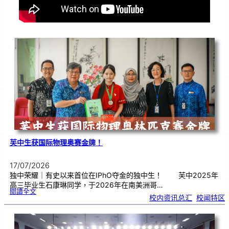
芙中生获国际物理奥赛金牌！
17/07/2026
独中荣耀｜有史以来首位在IPhO夺金的独中生！ 芙中2025年
高三毕业生石康琳同学，于2026年在南美洲哥…
:
閱讀全文
芙
校内资讯总汇
, 
校闻特区
中
生
获
国
际
物
理
奥
赛