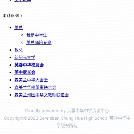
友情连结：
董总
我是中学生
董总师培专案
教总
新纪元大学
芙蓉中华校友会
芙中家长会
森美兰中华大会堂
森美兰华校董事联合会
森美兰州国中华文教师联谊会
Proudly powered by 芙蓉中华中学资源中心
Copyright©2023 Seremban Chung Hua High School 芙蓉中华中
学版权所有