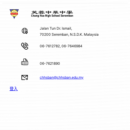
Jalan Tun Dr. Ismail,
70200 Seremban, N.S.D.K. Malaysia
06-7612782, 06-7646984
06-7621890
chhsban@chhsban.edu.my
登入