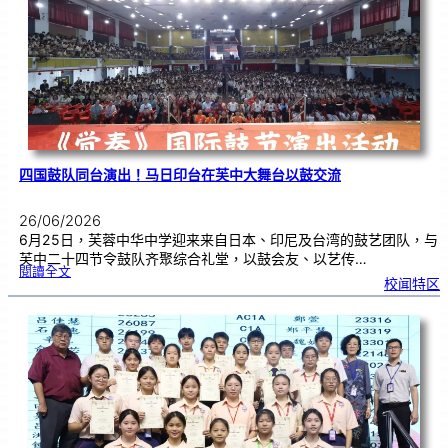
金
牌
！
四国鼓队同台演出！马日印台在芙中大舞台以鼓交流
26/06/2026
6月25日，芙蓉中华中学迎来来自日本、印尼及台湾的鼓艺团队，与
芙中二十四节令鼓队齐聚综合礼堂，以鼓会友、以艺传…
:
閱讀全文
四
校闻特区
国
鼓
队
同
台
演
出
！
马
日
印
台
在
芙
中
大
舞
台
以
鼓
交
流