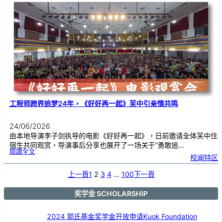
友
校
线
上
交
流
|
传
统
游
戏
连
结
跨
国
友
谊
工程师跨界追梦24年，《好好再一起》芙中引亲情共鸣
24/06/2026
由本地导演李子剑执导的电影《好好再一起》，日前邀请全体芙中住
宿生共同观赏，导演事后分享也展开了一场关于“勇敢追…
:
閱讀全文
工
校闻特区
程
师
跨
界
追
上一頁
1
2
3
4
…
100
下一頁
梦
2
4
年
，
《
奖学金 SCHOLARSHIP
好
好
再
一
起
》
2024 郭氏基金奖学金开放申请Kuok Foundation
芙
中