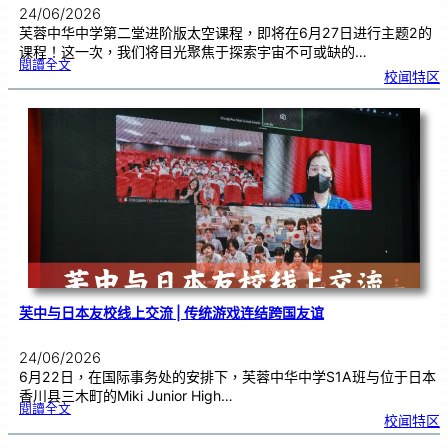
24/06/2026
芙蓉中华中学第二堂进阶版太空课程，即将在6月27日进行主题2的
课程！这一次，我们将目光聚焦于探索宇宙不可或缺的…
:
閱讀全文
太
校闻特区
空
课
程
进
阶
班
0
2
|
近
距
离
观
察
宇
宙
：
望
远
镜
的
超
能
力
芙中与日本友校线上交流 | 传统游戏连结跨国友谊
24/06/2026
6月22日，在国际事务处的安排下，芙蓉中华中学S1A班与位于日本
香川县三木町的Miki Junior High…
:
閱讀全文
芙
校闻特区
中
与
日
本