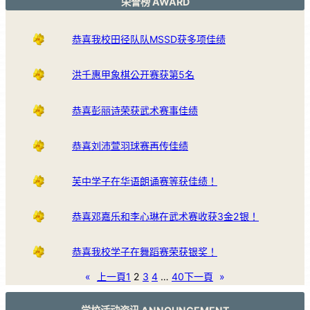
荣誉榜 AWARD
恭喜我校田径队队MSSD获多项佳绩
洪千惠甲象棋公开赛获第5名
恭喜彭丽诗荣获武术赛事佳绩
恭喜刘沛萱羽球赛再传佳绩
芙中学子在华语朗诵赛等获佳绩！
恭喜邓嘉乐和李心琳在武术赛收获3金2银！
恭喜我校学子在舞蹈赛荣获银奖！
«
上一頁
1
2
3
4
…
40
下一頁
»