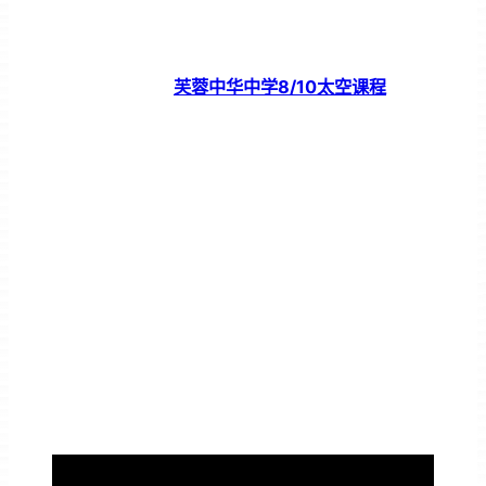
芙蓉中华中学8/10太空课程