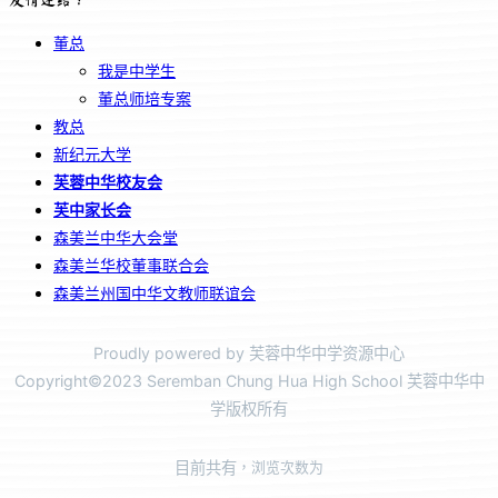
董总
我是中学生
董总师培专案
教总
新纪元大学
芙蓉中华校友会
芙中家长会
森美兰中华大会堂
森美兰华校董事联合会
森美兰州国中华文教师联谊会
Proudly powered by 芙蓉中华中学资源中心
Copyright©2023 Seremban Chung Hua High School 芙蓉中华中
学版权所有
目前共有
，浏览次数为