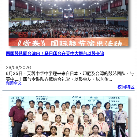
金
牌
！
四国鼓队同台演出！马日印台在芙中大舞台以鼓交流
26/06/2026
6月25日，芙蓉中华中学迎来来自日本、印尼及台湾的鼓艺团队，与
芙中二十四节令鼓队齐聚综合礼堂，以鼓会友、以艺传…
:
閱讀全文
四
校闻特区
国
鼓
队
同
台
演
出
！
马
日
印
台
在
芙
中
大
舞
台
以
鼓
交
流