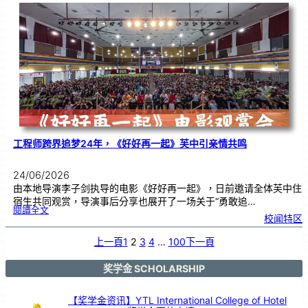
友
校
线
上
交
流
|
传
统
游
戏
连
结
跨
国
友
谊
工程师跨界追梦24年，《好好再一起》芙中引亲情共鸣
24/06/2026
由本地导演李子剑执导的电影《好好再一起》，日前邀请全体芙中住
宿生共同观赏，导演事后分享也展开了一场关于“勇敢追…
:
閱讀全文
工
校闻特区
程
师
跨
界
追
上一頁
1
2
3
4
…
100
下一頁
梦
2
4
年
，
《
奖学金 SCHOLARSHIP
好
好
再
一
起
》
【奖学金资讯】YTL International College of Hotel
芙
中