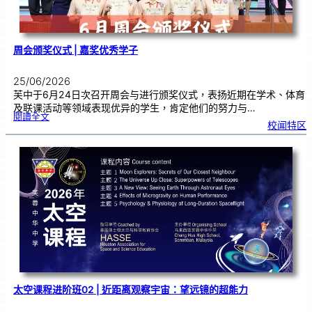
周会颁奖仪式 | 嘉奖优秀学子
25/06/2026
芙中于6月24日次召开周会与进行颁奖仪式，表扬近期在学术、体育
及联课活动等领域表现优异的学生，肯定他们的努力与…
:
閱讀全文
周
校闻特区
会
颁
奖
仪
式
|
嘉
奖
优
秀
学
子
太空课程进阶班02 | 近距离观察宇宙：望远镜的超能力