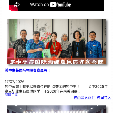
芙中生获国际物理奥赛金牌！
17/07/2026
独中荣耀｜有史以来首位在IPhO夺金的独中生！ 芙中2025年
高三毕业生石康琳同学，于2026年在南美洲哥…
:
閱讀全文
芙
校内资讯总汇
, 
校闻特区
中
生
获
国
际
物
理
奥
赛