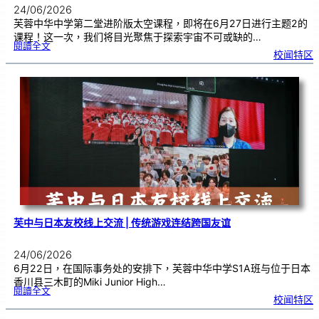
24/06/2026
芙蓉中华中学第二堂进阶版太空课程，即将在6月27日进行主题2的
课程！这一次，我们将目光聚焦于探索宇宙不可或缺的…
:
閱讀全文
太
校闻特区
空
课
程
进
阶
班
0
2
|
近
距
离
观
察
宇
宙
：
望
远
镜
的
超
能
力
芙中与日本友校线上交流 | 传统游戏连结跨国友谊
24/06/2026
6月22日，在国际事务处的安排下，芙蓉中华中学S1A班与位于日本
香川县三木町的Miki Junior High…
:
閱讀全文
芙
校闻特区
中
与
日
本