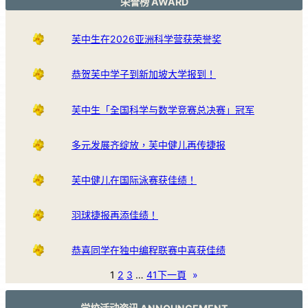
荣誉榜 AWARD
芙中生在2026亚洲科学营获荣誉奖
恭贺芙中学子到新加坡大学报到！
芙中生「全国科学与数学竞赛总决赛」冠军
多元发展齐绽放，芙中健儿再传捷报
芙中健儿在国际泳赛获佳绩！
羽球捷报再添佳绩！
恭喜同学在独中编程联赛中喜获佳绩
1
2
3
…
41
下一頁
»