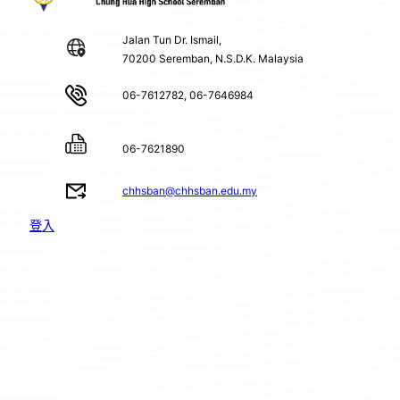
Jalan Tun Dr. Ismail,
70200 Seremban, N.S.D.K. Malaysia
06-7612782, 06-7646984
06-7621890
chhsban@chhsban.edu.my
登入