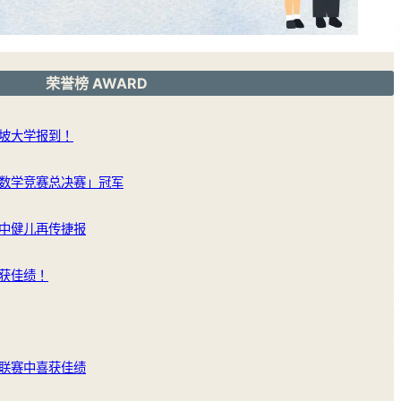
荣誉榜 AWARD
坡大学报到！
数学竞赛总决赛」冠军
中健儿再传捷报
获佳绩！
联赛中喜获佳绩