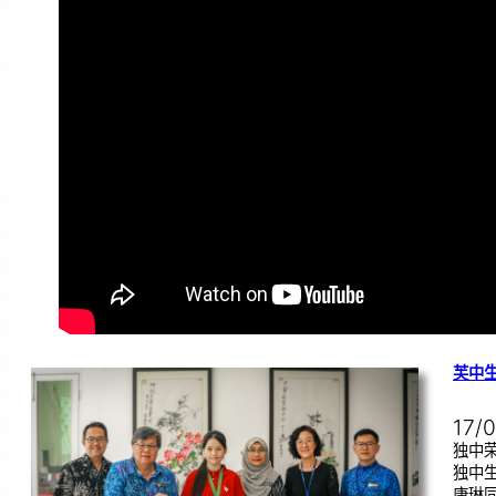
芙中
17/
独中荣
独中
康琳同