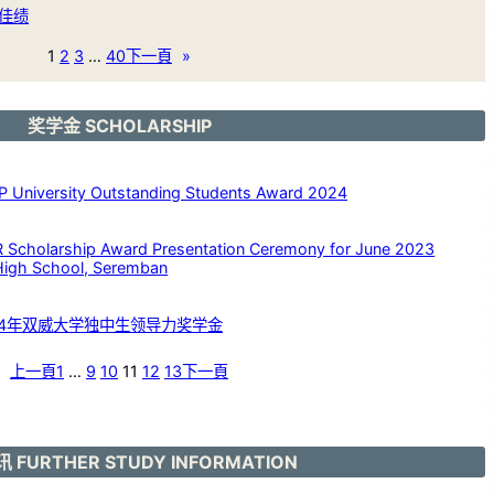
佳绩
1
2
3
…
40
下一頁
»
奖学金 SCHOLARSHIP
versity Outstanding Students Award 2024
larship Award Presentation Ceremony for June 2023
High School, Seremban
24年双威大学独中生领导力奖学金
上一頁
1
…
9
10
11
12
13
下一頁
 FURTHER STUDY INFORMATION