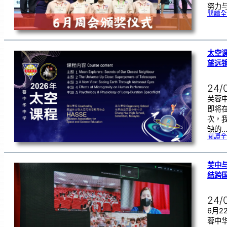
努力
閱讀全
太空课
望远
24/
芙蓉
即将在
次，
缺的
閱讀全
芙中与
结跨
24/
6月
蓉中