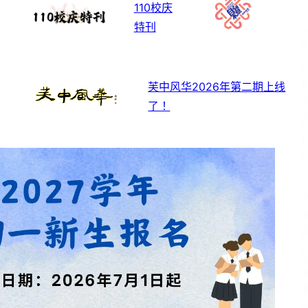
110校庆
特刊
芙中风华2026年第二期上线
了！