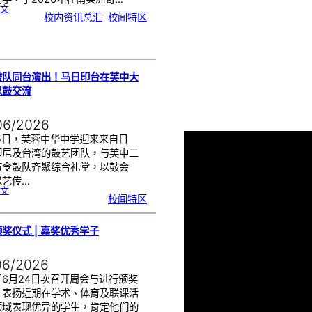
:
文
芙
校内资讯总汇
, 
校闻特区
中
生
获
国
际
物
理
奥
赛
金
牌
！
鼓队同台演出！马日印台在芙中大
以鼓交流
06/2026
25日，芙蓉中华中学迎来来自日
印尼及台湾的鼓艺团队，与芙中二
节令鼓队齐聚综合礼堂，以鼓会
以艺传…
:
文
四
校闻特区
国
鼓
队
同
台
演
出
奖仪式 | 嘉奖优秀学子
！
马
日
印
台
在
06/2026
芙
中
大
舞
于6月24日次召开周会与进行颁奖
台
以
鼓
，表扬近期在学术、体育及联课活
交
流
领域表现优异的学生，肯定他们的