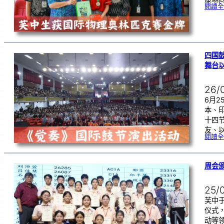
閱讀全
四国
舞台
26/
6月
本、
十四
友、
閱讀全
周会颁
25/
芙中
仪式
动等