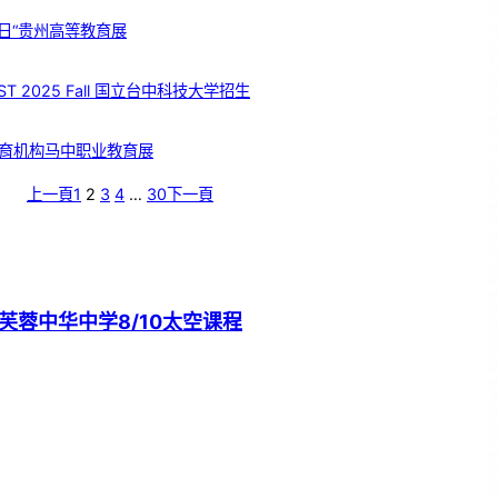
日“贵州高等教育展
T 2025 Fall 国立台中科技大学招生
育机构马中职业教育展
上一頁
1
2
3
4
…
30
下一頁
芙蓉中华中学8/10太空课程