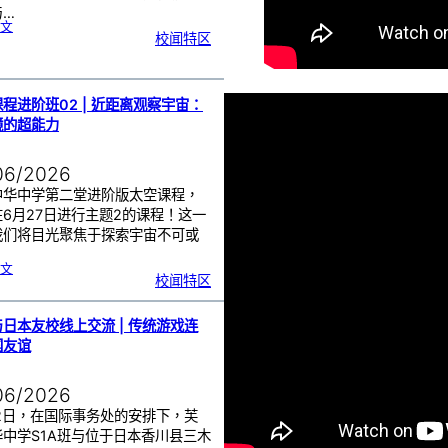
与…
:
文
周
校闻特区
会
颁
奖
仪
式
|
嘉
奖
优
秀
程进阶班02 | 近距离观察宇宙：
学
子
镜的超能力
06/2026
中华中学第二堂进阶版太空课程，
6月27日进行主题2的课程！这一
我们将目光聚焦于探索宇宙不可或
…
:
文
太
校闻特区
空
课
程
进
阶
班
0
日本友校线上交流 | 传统游戏连
2
|
近
国友谊
距
离
观
察
宇
宙
06/2026
：
望
远
镜
22日，在国际事务处的安排下，芙
的
超
华中学S1A班与位于日本香川县三木
能
力