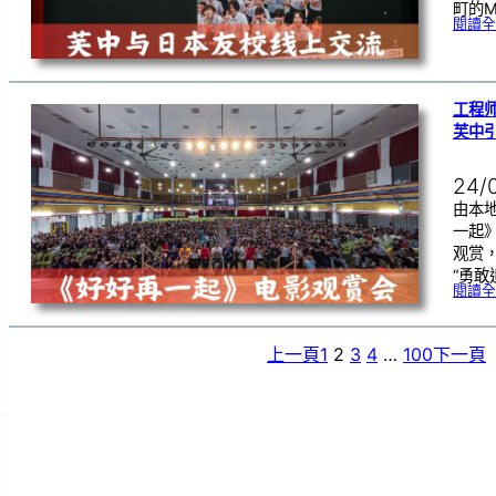
町的Mik
閱讀全
工程
芙中
24/
由本
一起
观赏
“勇敢
閱讀全
上一頁
1
2
3
4
…
100
下一頁