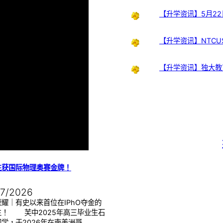
【升学资讯】5月22
【升学资讯】NTCUS
【升学资讯】独大教
生获国际物理奥赛金牌！
07/2026
耀｜有史以来首位在IPhO夺金的
生！ 芙中2025年高三毕业生石
学，于2026年在南美洲哥…