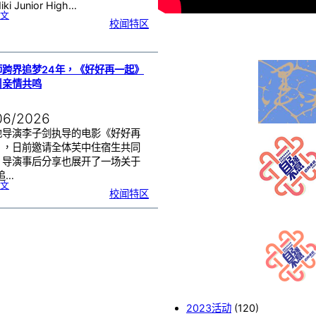
i Junior High…
:
文
芙
校闻特区
中
与
日
本
友
校
线
上
交
流
师跨界追梦24年，《好好再一起》
|
传
引亲情共鸣
统
游
戏
连
结
跨
国
06/2026
友
谊
地导演李子剑执导的电影《好好再
》，日前邀请全体芙中住宿生共同
，导演事后分享也展开了一场关于
追…
:
文
工
校闻特区
程
师
跨
界
追
梦
2
4
年
，
《
好
好
再
一
起
》
芙
中
引
亲
情
共
2023活动
(120)
鸣