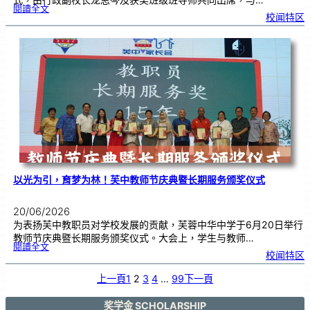
:
閱讀全文
教
校闻特区
师
节
班
级
布
置
比
赛
颁
奖
仪
式
|
创
意
布
置
营
造
温
馨
校
园
以光为引，育梦为林！芙中教师节庆典暨长期服务颁奖仪式
20/06/2026
为表扬芙中教职员对学校发展的贡献，芙蓉中华中学于6月20日举行
教师节庆典暨长期服务颁奖仪式。大会上，学生与教师…
:
閱讀全文
以
校闻特区
光
为
引
，
育
上一頁
1
2
3
4
…
99
下一頁
梦
为
林
！
芙
中
奖学金 SCHOLARSHIP
教