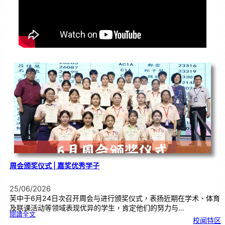
周会颁奖仪式 | 嘉奖优秀学子
25/06/2026
芙中于6月24日次召开周会与进行颁奖仪式，表扬近期在学术、体育
及联课活动等领域表现优异的学生，肯定他们的努力与…
:
閱讀全文
周
校闻特区
会
颁