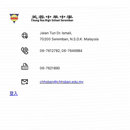
Jalan Tun Dr. Ismail,
70200 Seremban, N.S.D.K. Malaysia
06-7612782, 06-7646984
06-7621890
chhsban@chhsban.edu.my
登入