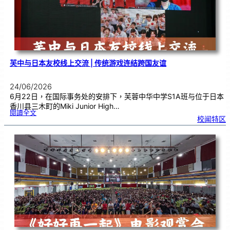
望
远
镜
的
超
能
力
芙中与日本友校线上交流 | 传统游戏连结跨国友谊
24/06/2026
6月22日，在国际事务处的安排下，芙蓉中华中学S1A班与位于日本
香川县三木町的Miki Junior High…
:
閱讀全文
芙
校闻特区
中
与
日
本
友
校
线
上
交
流
|
传
统
游
戏
连
结
跨
国
友
谊