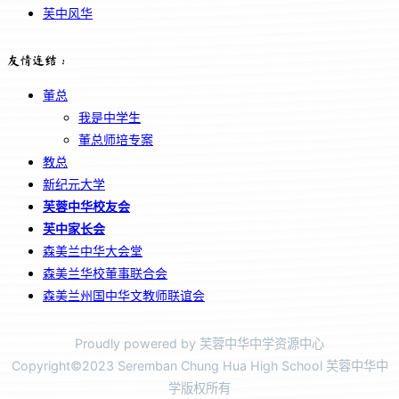
芙中风华
友情连结：
董总
我是中学生
董总师培专案
教总
新纪元大学
芙蓉中华校友会
芙中家长会
森美兰中华大会堂
森美兰华校董事联合会
森美兰州国中华文教师联谊会
Proudly powered by 芙蓉中华中学资源中心
Copyright©2023 Seremban Chung Hua High School 芙蓉中华中
学版权所有