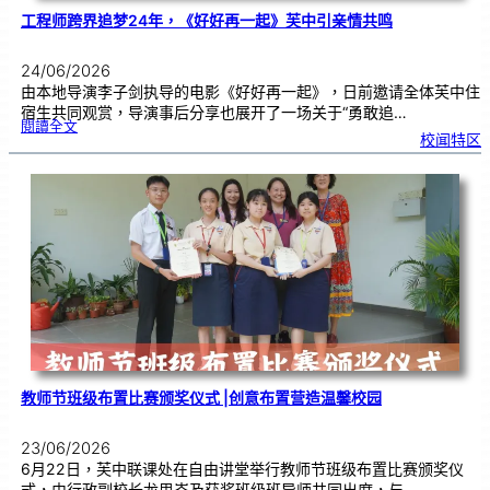
工程师跨界追梦24年，《好好再一起》芙中引亲情共鸣
24/06/2026
由本地导演李子剑执导的电影《好好再一起》，日前邀请全体芙中住
宿生共同观赏，导演事后分享也展开了一场关于“勇敢追…
:
閱讀全文
工
校闻特区
程
师
跨
界
追
梦
2
4
年
，
《
好
好
再
一
起
》
芙
中
引
亲
情
共
鸣
教师节班级布置比赛颁奖仪式 |创意布置营造温馨校园
23/06/2026
6月22日，芙中联课处在自由讲堂举行教师节班级布置比赛颁奖仪
式，由行政副校长龙思岑及获奖班级班导师共同出席，与…