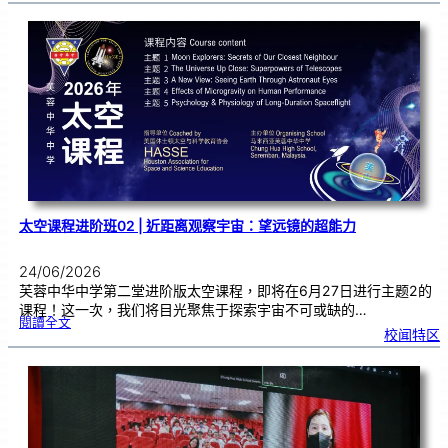
奖
仪
式
|
嘉
奖
优
秀
学
子
太空课程进阶班02 | 近距离观察宇宙：望远镜的超能力
24/06/2026
芙蓉中华中学第二堂进阶版太空课程，即将在6月27日进行主题2的
课程！这一次，我们将目光聚焦于探索宇宙不可或缺的…
:
閱讀全文
太
校闻特区
空
课
程
进
阶
班
0
2
|
近
距
离
观
察
宇
宙
：