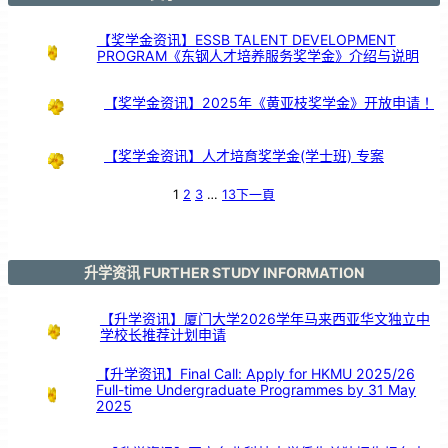
师
节
庆
典
暨
【奖学金资讯】ESSB TALENT DEVELOPMENT
长
期
PROGRAM《东钢人才培养服务奖学金》介绍与说明
服
务
颁
奖
仪
式
【奖学金资讯】2025年《黄亚枝奖学金》开放申请！
【奖学金资讯】人才培育奖学金(学士班) 专案
1
2
3
…
13
下一頁
升学资讯 FURTHER STUDY INFORMATION
【升学资讯】厦门大学2026学年马来西亚华文独立中
学校长推荐计划申请
【升学资讯】Final Call: Apply for HKMU 2025/26
Full-time Undergraduate Programmes by 31 May
2025