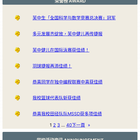
荣誉榜 AWARD
芙中生「全国科学与数学竞赛总决赛」冠军
多元发展齐绽放，芙中健儿再传捷报
芙中健儿在国际泳赛获佳绩！
羽球捷报再添佳绩！
恭喜同学在独中编程联赛中喜获佳绩
我校篮球代表队斩获佳绩
恭喜我校田径队队MSSD获多项佳绩
1
2
3
…
40
下一頁
»