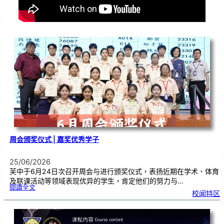
周会颁奖仪式 | 嘉奖优秀学子
25/06/2026
芙中于6月24日次召开周会与进行颁奖仪式，表扬近期在学术、体育
及联课活动等领域表现优异的学生，肯定他们的努力与…
:
閱讀全文
周
校闻特区
会
颁
奖
仪
式
|
嘉
奖
优