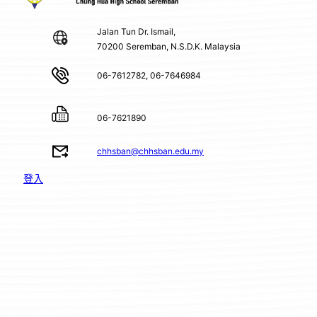
Jalan Tun Dr. Ismail,
70200 Seremban, N.S.D.K. Malaysia
06-7612782, 06-7646984
06-7621890
chhsban@chhsban.edu.my
登入