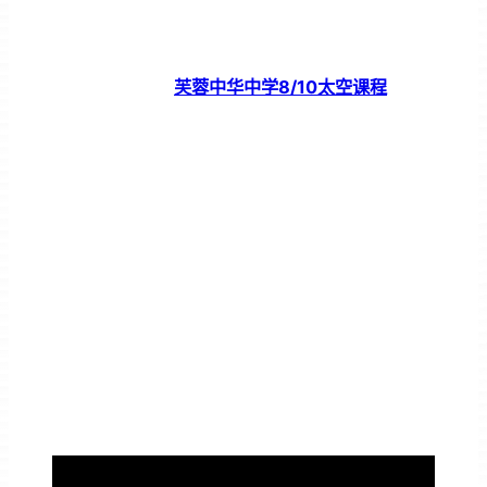
芙蓉中华中学8/10太空课程