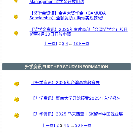
Management奖学金开放申请
服
务
颁
奖
仪
式
【奖学金资讯】金务大奖学金（GAMUDA
Scholarship）全额资助，助你实现梦想!
【奖学金资讯】2025年度教育部「台湾奖学金」即日
起至4月30日开放申请
上一頁
1
2
3
4
…
13
下一頁
升学资讯 FURTHER STUDY INFORMATION
【升学资讯】2025年台湾高等教育展
【升学资讯】暨南大学开始接受2025年入学报名
【升学资讯】2025 马来西亚 HSK留学中国就业展
上一頁
1
2
3
4
5
…
30
下一頁