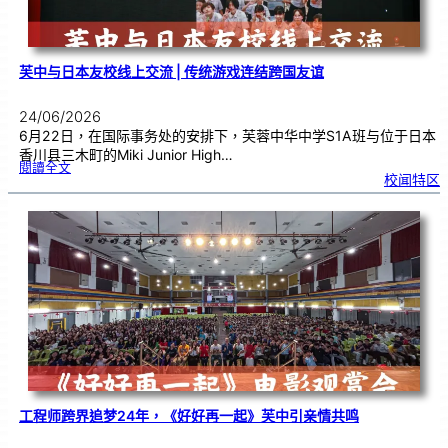
芙中与日本友校线上交流 | 传统游戏连结跨国友谊
24/06/2026
6月22日，在国际事务处的安排下，芙蓉中华中学S1A班与位于日本
香川县三木町的Miki Junior High…
:
閱讀全文
芙
校闻特区
中
与
日
本
友
校
线
上
交
流
|
传
统
游
戏
连
结
跨
国
友
谊
工程师跨界追梦24年，《好好再一起》芙中引亲情共鸣