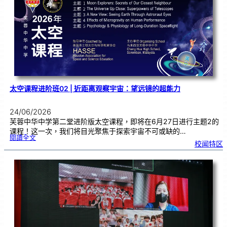
秀
学
子
太空课程进阶班02 | 近距离观察宇宙：望远镜的超能力
24/06/2026
芙蓉中华中学第二堂进阶版太空课程，即将在6月27日进行主题2的
课程！这一次，我们将目光聚焦于探索宇宙不可或缺的…
:
閱讀全文
太
校闻特区
空
课
程
进
阶
班
0
2
|
近
距
离
观
察
宇
宙
：
望
远
镜
的
超
能
力