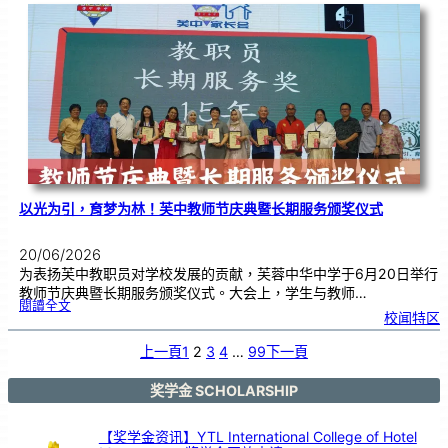
布
置
比
赛
颁
奖
仪
式
|
创
意
布
置
营
造
温
馨
校
园
以光为引，育梦为林！芙中教师节庆典暨长期服务颁奖仪式
20/06/2026
为表扬芙中教职员对学校发展的贡献，芙蓉中华中学于6月20日举行
教师节庆典暨长期服务颁奖仪式。大会上，学生与教师…
:
閱讀全文
以
校闻特区
光
为
引
，
育
上一頁
1
2
3
4
…
99
下一頁
梦
为
林
！
芙
中
奖学金 SCHOLARSHIP
教
师
节
庆
典
暨
【奖学金资讯】YTL International College of Hotel
长
期