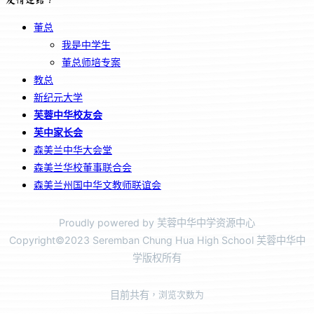
董总
我是中学生
董总师培专案
教总
新纪元大学
芙蓉中华校友会
芙中家长会
森美兰中华大会堂
森美兰华校董事联合会
森美兰州国中华文教师联谊会
Proudly powered by 芙蓉中华中学资源中心
Copyright©2023 Seremban Chung Hua High School 芙蓉中华中
学版权所有
目前共有
，浏览次数为