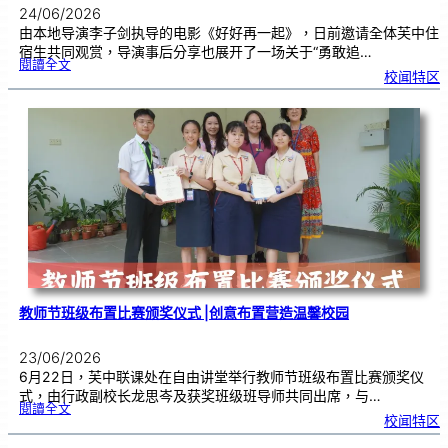
24/06/2026
由本地导演李子剑执导的电影《好好再一起》，日前邀请全体芙中住
宿生共同观赏，导演事后分享也展开了一场关于“勇敢追…
:
閱讀全文
工
校闻特区
程
师
跨
界
追
梦
2
4
年
，
《
好
好
再
一
起
》
芙
中
引
亲
情
共
鸣
教师节班级布置比赛颁奖仪式 |创意布置营造温馨校园
23/06/2026
6月22日，芙中联课处在自由讲堂举行教师节班级布置比赛颁奖仪
式，由行政副校长龙思岑及获奖班级班导师共同出席，与…
:
閱讀全文
教
校闻特区
师
节
班
级