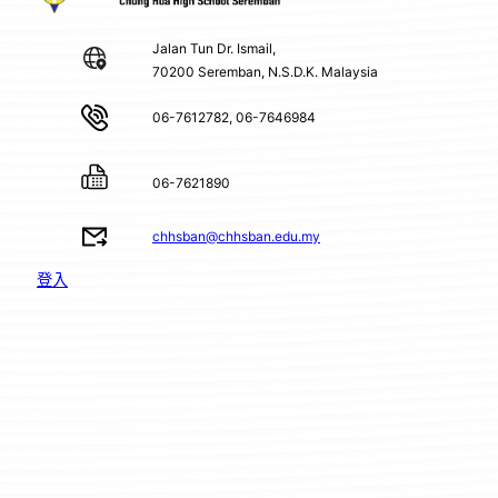
Jalan Tun Dr. Ismail,
70200 Seremban, N.S.D.K. Malaysia
06-7612782, 06-7646984
06-7621890
chhsban@chhsban.edu.my
登入