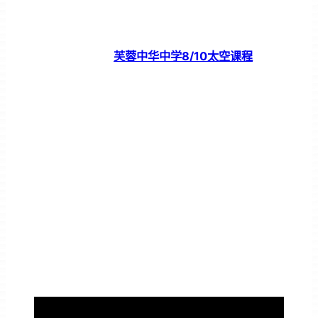
芙蓉中华中学8/10太空课程