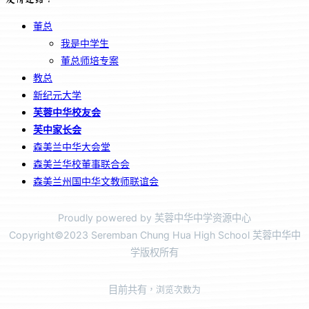
董总
我是中学生
董总师培专案
教总
新纪元大学
芙蓉中华校友会
芙中家长会
森美兰中华大会堂
森美兰华校董事联合会
森美兰州国中华文教师联谊会
Proudly powered by 芙蓉中华中学资源中心
Copyright©2023 Seremban Chung Hua High School 芙蓉中华中
学版权所有
目前共有
，浏览次数为