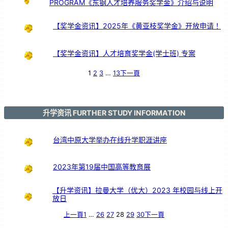
PROGRAM《东钢人才培养服务奖学金》介绍与说明
服
务
颁
奖
仪
式
【奖学金资讯】2025年《黄亚枝奖学金》开放申请！
【奖学金资讯】人才培育奖学金(学士班) 专案
1
2
3
…
13
下一頁
升学资讯 FURTHER STUDY INFORMATION
台湾中原大学举办在线升学职涯讲座
2023年第19届中国高等教育展
【升学资讯】拉曼大学（优大）2023 年校园与线上开
放日
上一頁
1
…
26
27
28
29
30
下一頁