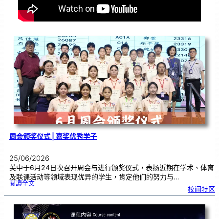
周会颁奖仪式 | 嘉奖优秀学子
25/06/2026
芙中于6月24日次召开周会与进行颁奖仪式，表扬近期在学术、体育
及联课活动等领域表现优异的学生，肯定他们的努力与…
:
閱讀全文
周
校闻特区
会
颁
奖
仪
式
|
嘉
奖
优