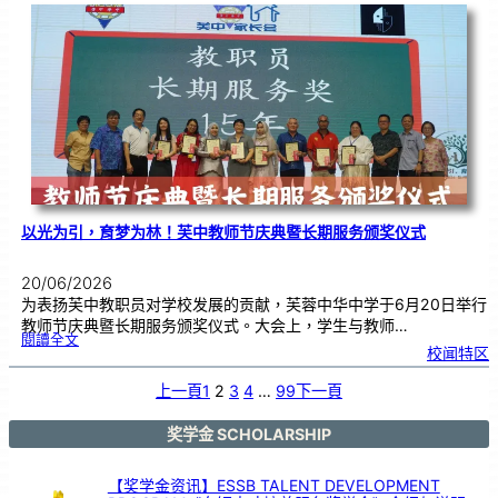
布
置
比
赛
颁
奖
仪
式
|
创
意
布
置
营
造
温
馨
校
园
以光为引，育梦为林！芙中教师节庆典暨长期服务颁奖仪式
20/06/2026
为表扬芙中教职员对学校发展的贡献，芙蓉中华中学于6月20日举行
教师节庆典暨长期服务颁奖仪式。大会上，学生与教师…
:
閱讀全文
以
校闻特区
光
为
引
，
育
上一頁
1
2
3
4
…
99
下一頁
梦
为
林
！
芙
中
奖学金 SCHOLARSHIP
教
师
节
庆
典
暨
【奖学金资讯】ESSB TALENT DEVELOPMENT
长
期