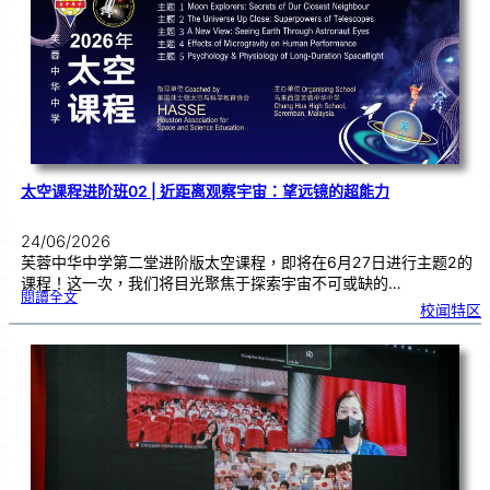
秀
学
子
太空课程进阶班02 | 近距离观察宇宙：望远镜的超能力
24/06/2026
芙蓉中华中学第二堂进阶版太空课程，即将在6月27日进行主题2的
课程！这一次，我们将目光聚焦于探索宇宙不可或缺的…
:
閱讀全文
太
校闻特区
空
课
程
进
阶
班
0
2
|
近
距
离
观
察
宇
宙
：
望
远
镜
的
超
能
力