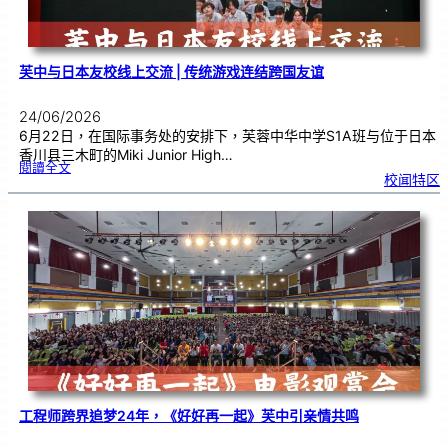
芙中与日本友校线上交流 | 传统游戏连结跨国友谊
24/06/2026
6月22日，在国际事务处的安排下，芙蓉中华中学S1A班与位于日本
香川县三木町的Miki Junior High…
:
閱讀全文
芙
校闻特区
中
与
日
本
友
校
线
上
交
流
|
传
统
游
戏
连
结
跨
国
友
谊
工程师跨界追梦24年，《好好再一起》芙中引亲情共鸣