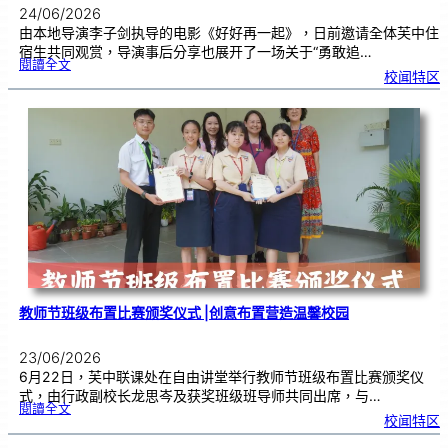
24/06/2026
由本地导演李子剑执导的电影《好好再一起》，日前邀请全体芙中住
宿生共同观赏，导演事后分享也展开了一场关于“勇敢追…
:
閱讀全文
工
校闻特区
程
师
跨
界
追
梦
2
4
年
，
《
好
好
再
一
起
》
芙
中
引
亲
情
共
鸣
教师节班级布置比赛颁奖仪式 |创意布置营造温馨校园
23/06/2026
6月22日，芙中联课处在自由讲堂举行教师节班级布置比赛颁奖仪
式，由行政副校长龙思岑及获奖班级班导师共同出席，与…
:
閱讀全文
教
校闻特区
师
节
班
级