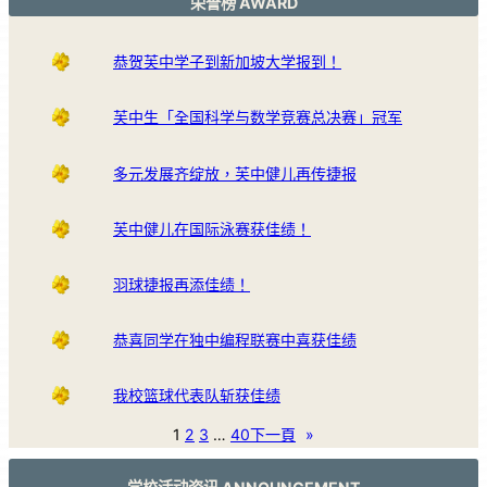
荣誉榜 AWARD
恭贺芙中学子到新加坡大学报到！
芙中生「全国科学与数学竞赛总决赛」冠军
多元发展齐绽放，芙中健儿再传捷报
芙中健儿在国际泳赛获佳绩！
羽球捷报再添佳绩！
恭喜同学在独中编程联赛中喜获佳绩
我校篮球代表队斩获佳绩
1
2
3
…
40
下一頁
»