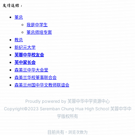
友情连结：
董总
我是中学生
董总师培专案
教总
新纪元大学
芙蓉中华校友会
芙中家长会
森美兰中华大会堂
森美兰华校董事联合会
森美兰州国中华文教师联谊会
Proudly powered by 芙蓉中华中学资源中心
Copyright©2023 Seremban Chung Hua High School 芙蓉中华中
学版权所有
目前共有
，浏览次数为