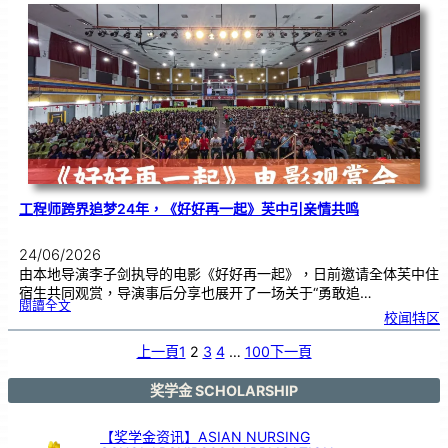
友
校
线
上
交
流
|
传
统
游
戏
连
结
跨
国
友
谊
工程师跨界追梦24年，《好好再一起》芙中引亲情共鸣
24/06/2026
由本地导演李子剑执导的电影《好好再一起》，日前邀请全体芙中住
宿生共同观赏，导演事后分享也展开了一场关于“勇敢追…
:
閱讀全文
工
校闻特区
程
师
跨
界
追
上一頁
1
2
3
4
…
100
下一頁
梦
2
4
年
，
《
奖学金 SCHOLARSHIP
好
好
再
一
起
》
【奖学金资讯】ASIAN NURSING
芙
中