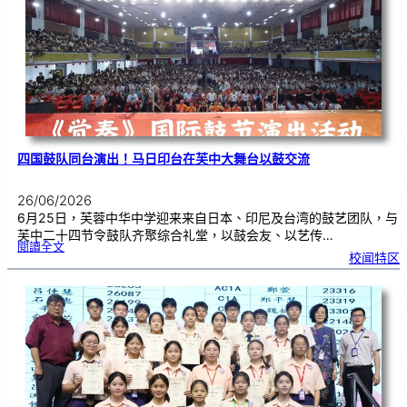
金
牌
！
四国鼓队同台演出！马日印台在芙中大舞台以鼓交流
26/06/2026
6月25日，芙蓉中华中学迎来来自日本、印尼及台湾的鼓艺团队，与
芙中二十四节令鼓队齐聚综合礼堂，以鼓会友、以艺传…
:
閱讀全文
四
校闻特区
国
鼓
队
同
台
演
出
！
马
日
印
台
在
芙
中
大
舞
台
以
鼓
交
流