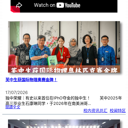
芙中生获国际物理奥赛金牌！
17/07/2026
独中荣耀｜有史以来首位在IPhO夺金的独中生！ 芙中2025年
高三毕业生石康琳同学，于2026年在南美洲哥…
:
閱讀全文
芙
校内资讯总汇
, 
校闻特区
中
生
获
国
际
物
理
奥
赛