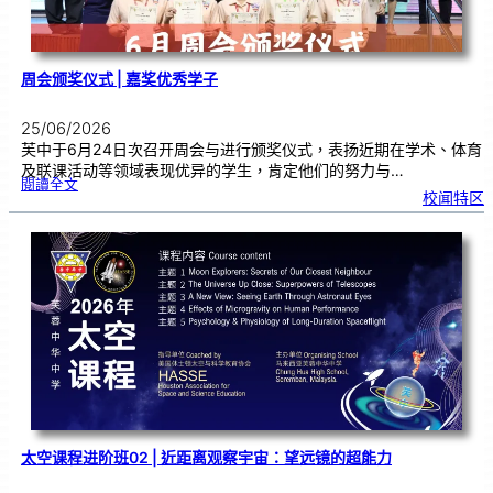
周会颁奖仪式 | 嘉奖优秀学子
25/06/2026
芙中于6月24日次召开周会与进行颁奖仪式，表扬近期在学术、体育
及联课活动等领域表现优异的学生，肯定他们的努力与…
:
閱讀全文
周
校闻特区
会
颁
奖
仪
式
|
嘉
奖
优
秀
学
子
太空课程进阶班02 | 近距离观察宇宙：望远镜的超能力