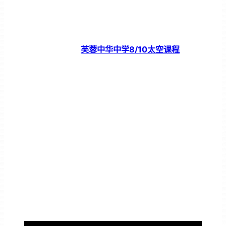
芙蓉中华中学8/10太空课程