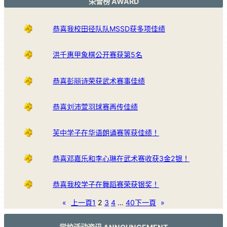
荣誉榜 AWARD
恭喜我校田径队队MSSD获多项佳绩
洪千惠甲象棋公开赛获第5名
恭喜彭丽诗荣获武术赛事佳绩
恭喜刘沛萱羽球赛再传佳绩
芙中学子在华语朗诵赛等获佳绩！
恭喜邓嘉乐和李心琳在武术赛收获3金2银！
恭喜我校学子在舞蹈赛荣获银奖！
«
上一頁
1
2
3
4
…
40
下一頁
»