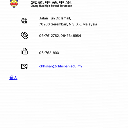
Jalan Tun Dr. Ismail,
70200 Seremban, N.S.D.K. Malaysia
06-7612782, 06-7646984
06-7621890
chhsban@chhsban.edu.my
登入