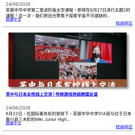
24/06/2026
芙蓉中华中学第二堂进阶版太空课程，即将在6月27日进行主题2的
课程！这一次，我们将目光聚焦于探索宇宙不可或缺的…
:
閱讀全文
太
校闻特区
空
课
程
进
阶
班
0
2
|
近
距
离
观
察
宇
宙
：
望
远
镜
的
超
能
力
芙中与日本友校线上交流 | 传统游戏连结跨国友谊
24/06/2026
6月22日，在国际事务处的安排下，芙蓉中华中学S1A班与位于日本
香川县三木町的Miki Junior High…
:
閱讀全文
芙
校闻特区
中
与
日
本