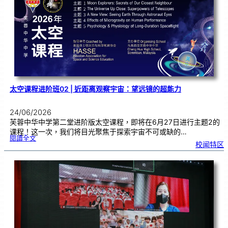
秀
学
子
太空课程进阶班02 | 近距离观察宇宙：望远镜的超能力
24/06/2026
芙蓉中华中学第二堂进阶版太空课程，即将在6月27日进行主题2的
课程！这一次，我们将目光聚焦于探索宇宙不可或缺的…
:
閱讀全文
太
校闻特区
空
课
程
进
阶
班
0
2
|
近
距
离
观
察
宇
宙
：
望
远
镜
的
超
能
力