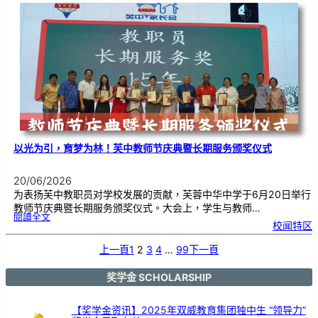
布
置
比
赛
颁
奖
仪
式
|
创
意
布
置
营
造
温
馨
校
园
以光为引，育梦为林！芙中教师节庆典暨长期服务颁奖仪式
20/06/2026
为表扬芙中教职员对学校发展的贡献，芙蓉中华中学于6月20日举行
教师节庆典暨长期服务颁奖仪式。大会上，学生与教师…
:
閱讀全文
以
校闻特区
光
为
引
，
育
上一頁
1
2
3
4
…
99
下一頁
梦
为
林
！
芙
中
奖学金 SCHOLARSHIP
教
师
节
庆
典
暨
【奖学金资讯】2025年双威教育集团独中生 “领导力”
长
期