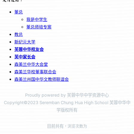
董总
我是中学生
董总师培专案
教总
新纪元大学
芙蓉中华校友会
芙中家长会
森美兰中华大会堂
森美兰华校董事联合会
森美兰州国中华文教师联谊会
Proudly powered by 芙蓉中华中学资源中心
Copyright©2023 Seremban Chung Hua High School 芙蓉中华中
学版权所有
目前共有
，浏览次数为