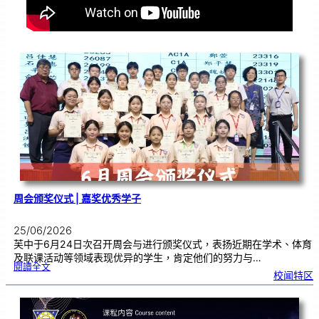
周会颁奖仪式 | 嘉奖优秀学子
25/06/2026
芙中于6月24日次召开周会与进行颁奖仪式，表扬近期在学术、体育
及联课活动等领域表现优异的学生，肯定他们的努力与…
:
閱讀全文
周
校闻特区
会
颁
奖
仪
式
|
嘉
奖
优