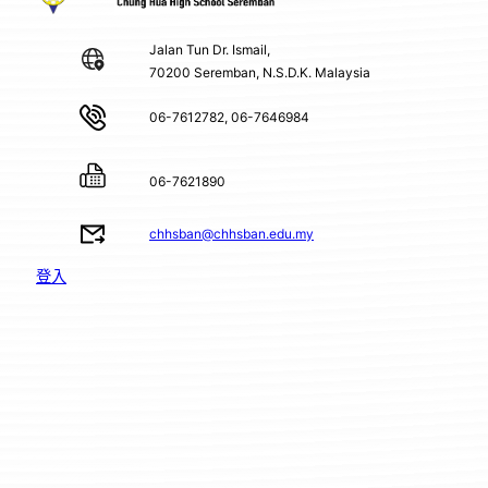
Jalan Tun Dr. Ismail,
70200 Seremban, N.S.D.K. Malaysia
06-7612782, 06-7646984
06-7621890
chhsban@chhsban.edu.my
登入