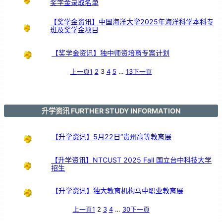
奖学金录取名单
服
务
颁
奖
仪
式
【奖学金资讯】中国海洋大学2025年海洋科学本科专
班及奖学金项目
【奖学金资讯】独中师资培育专案计划
上一頁
1
2
3
4
5
…
13
下一頁
升学资讯 FURTHER STUDY INFORMATION
【升学资讯】5月22日“贵州高等教育展
【升学资讯】NTCUST 2025 Fall 国立台中科技大学
招生
【升学资讯】独大教育机构马中职业教育展
上一頁
1
2
3
4
…
30
下一頁