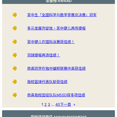
荣誉榜 AWARD
芙中生「全国科学与数学竞赛总决赛」冠军
多元发展齐绽放，芙中健儿再传捷报
芙中健儿在国际泳赛获佳绩！
羽球捷报再添佳绩！
恭喜同学在独中编程联赛中喜获佳绩
我校篮球代表队斩获佳绩
恭喜我校田径队队MSSD获多项佳绩
1
2
3
…
40
下一頁
»