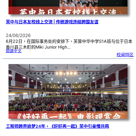
芙中与日本友校线上交流 | 传统游戏连结跨国友谊
24/06/2026
6月22日，在国际事务处的安排下，芙蓉中华中学S1A班与位于日本
香川县三木町的Miki Junior High…
:
閱讀全文
芙
校闻特区
中
与
日
本
友
校
线
上
交
流
|
传
统
游
戏
连
结
跨
国
友
谊
工程师跨界追梦24年，《好好再一起》芙中引亲情共鸣