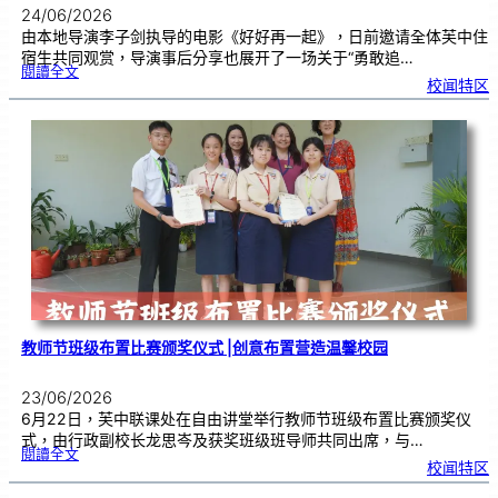
24/06/2026
由本地导演李子剑执导的电影《好好再一起》，日前邀请全体芙中住
宿生共同观赏，导演事后分享也展开了一场关于“勇敢追…
:
閱讀全文
工
校闻特区
程
师
跨
界
追
梦
2
4
年
，
《
好
好
再
一
起
》
芙
中
引
亲
情
共
鸣
教师节班级布置比赛颁奖仪式 |创意布置营造温馨校园
23/06/2026
6月22日，芙中联课处在自由讲堂举行教师节班级布置比赛颁奖仪
式，由行政副校长龙思岑及获奖班级班导师共同出席，与…
:
閱讀全文
教
校闻特区
师
节
班
级