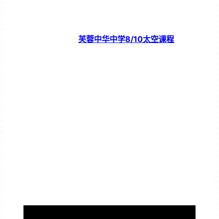
芙蓉中华中学8/10太空课程