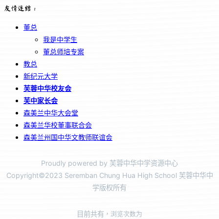
友情连结：
董总
我是中学生
董总师培专案
教总
新纪元大学
芙蓉中华校友会
芙中家长会
森美兰中华大会堂
森美兰华校董事联合会
森美兰州国中华文教师联谊会
Proudly powered by 芙蓉中华中学资源中心
Copyright©2023 Seremban Chung Hua High School 芙蓉中华中
学版权所有
目前共有
，浏览次数为