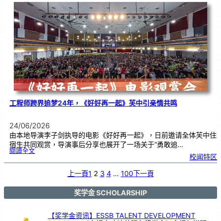
友
校
线
上
交
流
|
传
统
游
戏
连
结
跨
国
友
谊
工程师跨界追梦24年，《好好再一起》芙中引亲情共鸣
24/06/2026
由本地导演李子剑执导的电影《好好再一起》，日前邀请全体芙中住
宿生共同观赏，导演事后分享也展开了一场关于“勇敢追…
:
閱讀全文
工
校闻特区
程
师
跨
界
追
上一頁
1
2
3
4
…
100
下一頁
梦
2
4
年
，
《
奖学金 SCHOLARSHIP
好
好
再
一
起
》
【奖学金资讯】ESSB TALENT DEVELOPMENT
芙
中