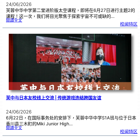
24/06/2026
芙蓉中华中学第二堂进阶版太空课程，即将在6月27日进行主题2的
课程！这一次，我们将目光聚焦于探索宇宙不可或缺的…
:
閱讀全文
太
校闻特区
空
课
程
进
阶
班
0
2
|
近
距
离
观
察
宇
宙
：
望
远
镜
的
超
能
力
芙中与日本友校线上交流 | 传统游戏连结跨国友谊
24/06/2026
6月22日，在国际事务处的安排下，芙蓉中华中学S1A班与位于日本
香川县三木町的Miki Junior High…
:
閱讀全文
芙
校闻特区
中
与
日
本