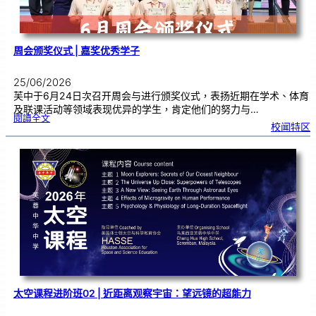
周会颁奖仪式 | 嘉奖优秀学子
25/06/2026
芙中于6月24日次召开周会与进行颁奖仪式，表扬近期在学术、体育
及联课活动等领域表现优异的学生，肯定他们的努力与…
:
閱讀全文
周
校闻特区
会
颁
奖
仪
式
|
嘉
奖
优
秀
学
子
太空课程进阶班02 | 近距离观察宇宙：望远镜的超能力