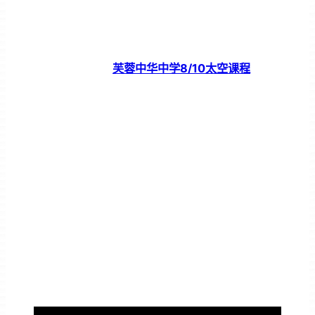
芙蓉中华中学8/10太空课程