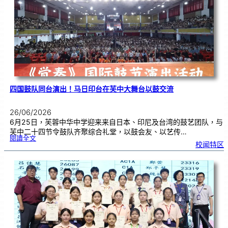
金
牌
！
四国鼓队同台演出！马日印台在芙中大舞台以鼓交流
26/06/2026
6月25日，芙蓉中华中学迎来来自日本、印尼及台湾的鼓艺团队，与
芙中二十四节令鼓队齐聚综合礼堂，以鼓会友、以艺传…
:
閱讀全文
四
校闻特区
国
鼓
队
同
台
演
出
！
马
日
印
台
在
芙
中
大
舞
台
以
鼓
交
流