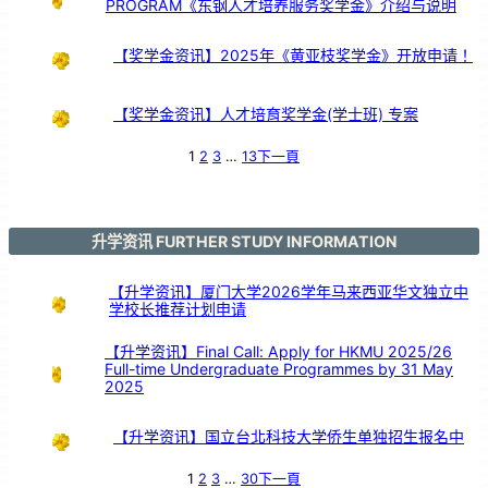
PROGRAM《东钢人才培养服务奖学金》介绍与说明
引
亲
情
共
鸣
【奖学金资讯】2025年《黄亚枝奖学金》开放申请！
【奖学金资讯】人才培育奖学金(学士班) 专案
1
2
3
…
13
下一頁
升学资讯 FURTHER STUDY INFORMATION
【升学资讯】厦门大学2026学年马来西亚华文独立中
学校长推荐计划申请
【升学资讯】Final Call: Apply for HKMU 2025/26
Full-time Undergraduate Programmes by 31 May
2025
【升学资讯】国立台北科技大学侨生单独招生报名中
1
2
3
…
30
下一頁