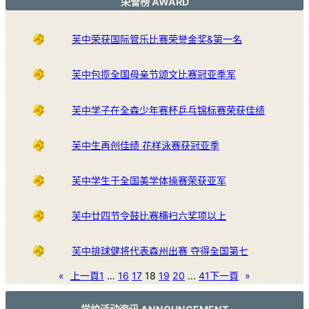
荣誉榜 AWARD
芙中荣获国际管乐比赛荣誉金奖&第一名
芙中包揽全国母亲节颂文比赛冠亚季军
芙中学子在全森少年赛杯乒乓锦标赛荣获佳绩
芙中生再创佳绩 花样泳赛获冠亚季
芙中学生于全国美学体操赛荣获亚军
芙中廿四节令鼓比赛横扫六奖项以上
芙中排球健将代表森州出赛 夺得全国第七
«
上一頁
1
…
16
17
18
19
20
…
41
下一頁
»