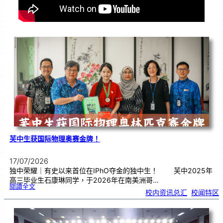
芙中生获国际物理奥赛金牌！
17/07/2026
独中荣耀｜有史以来首位在IPhO夺金的独中生！ 芙中2025年
高三毕业生石康琳同学，于2026年在南美洲哥…
:
閱讀全文
芙
校内资讯总汇
, 
校闻特区
中
生
获
国
际
物
理
奥
赛