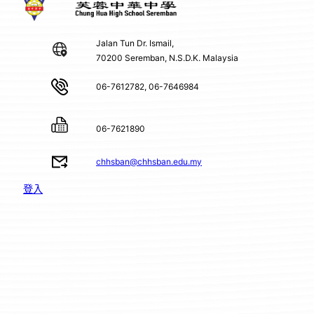
Jalan Tun Dr. Ismail,
70200 Seremban, N.S.D.K. Malaysia
06-7612782, 06-7646984
06-7621890
chhsban@chhsban.edu.my
登入