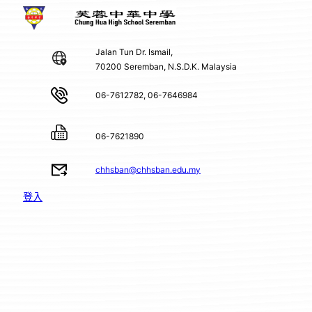
Jalan Tun Dr. Ismail,
70200 Seremban, N.S.D.K. Malaysia
06-7612782, 06-7646984
06-7621890
chhsban@chhsban.edu.my
登入