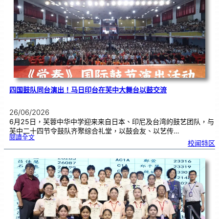
赛
金
牌
！
四国鼓队同台演出！马日印台在芙中大舞台以鼓交流
26/06/2026
6月25日，芙蓉中华中学迎来来自日本、印尼及台湾的鼓艺团队，与
芙中二十四节令鼓队齐聚综合礼堂，以鼓会友、以艺传…
:
閱讀全文
四
校闻特区
国
鼓
队
同
台
演
出
！
马
日
印
台
在
芙
中
大
舞
台
以
鼓
交
流