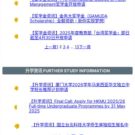
中
Management奖学金开放申请
引
亲
情
共
鸣
【奖学金资讯】金务大奖学金（GAMUDA
Scholarship）全额资助，助你实现梦想!
【奖学金资讯】2025年度教育部「台湾奖学金」即日
起至4月30日开放申请
上一頁
1
2
3
4
…
13
下一頁
升学资讯 FURTHER STUDY INFORMATION
【升学资讯】厦门大学2026学年马来西亚华文独立中
学校长推荐计划申请
【升学资讯】Final Call: Apply for HKMU 2025/26
Full-time Undergraduate Programmes by 31 May
2025
【升学资讯】国立台北科技大学侨生单独招生报名中