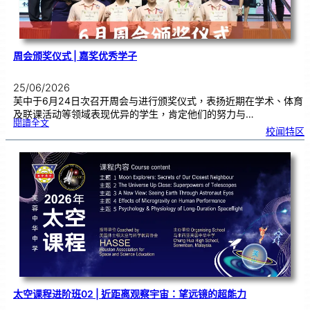
周会颁奖仪式 | 嘉奖优秀学子
25/06/2026
芙中于6月24日次召开周会与进行颁奖仪式，表扬近期在学术、体育
及联课活动等领域表现优异的学生，肯定他们的努力与…
:
閱讀全文
周
校闻特区
会
颁
奖
仪
式
|
嘉
奖
优
秀
学
子
太空课程进阶班02 | 近距离观察宇宙：望远镜的超能力