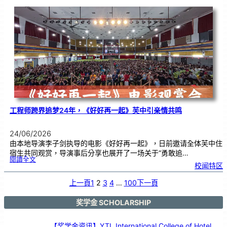
本
友
校
线
上
交
流
|
传
统
游
戏
连
结
跨
国
友
谊
工程师跨界追梦24年，《好好再一起》芙中引亲情共鸣
24/06/2026
由本地导演李子剑执导的电影《好好再一起》，日前邀请全体芙中住
宿生共同观赏，导演事后分享也展开了一场关于“勇敢追…
:
閱讀全文
工
校闻特区
程
师
跨
界
追
上一頁
1
2
3
4
…
100
下一頁
梦
2
4
年
，
《
奖学金 SCHOLARSHIP
好
好
再
一
起
》
【奖学金资讯】YTL International College of Hotel
芙