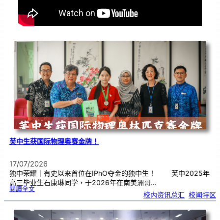
芙中生获国际物理奥赛金牌！
17/07/2026
独中荣耀｜有史以来首位在IPhO夺金的独中生！ 芙中2025年
高三毕业生石康琳同学，于2026年在南美洲哥…
:
閱讀全文
芙
校内资讯总汇
, 
校闻特区
中
生
获
国
际
物
理
奥