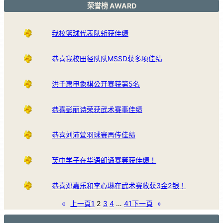
荣誉榜 AWARD
我校篮球代表队斩获佳绩
恭喜我校田径队队MSSD获多项佳绩
洪千惠甲象棋公开赛获第5名
恭喜彭丽诗荣获武术赛事佳绩
恭喜刘沛萱羽球赛再传佳绩
芙中学子在华语朗诵赛等获佳绩！
恭喜邓嘉乐和李心琳在武术赛收获3金2银！
«
上一頁
1
2
3
4
…
41
下一頁
»