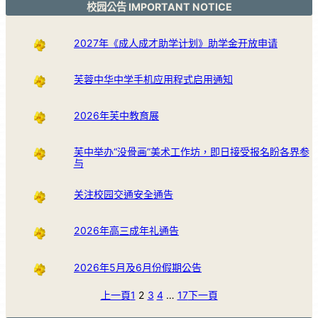
校园公告 IMPORTANT NOTICE
2027年《成人成才助学计划》助学金开放申请
芙蓉中华中学手机应用程式启用通知
2026年芙中教育展
芙中举办“没骨画”美术工作坊，即日接受报名盼各界参
与
关注校园交通安全通告
2026年高三成年礼通告
2026年5月及6月份假期公告
上一頁
1
2
3
4
…
17
下一頁