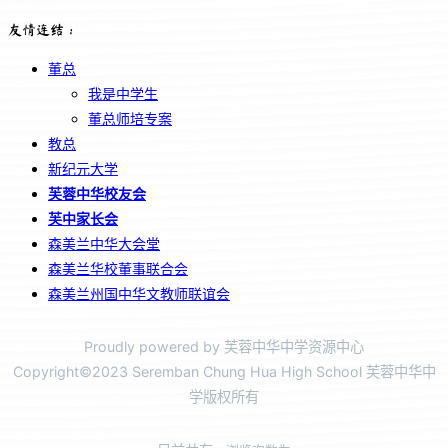
友情连结：
董总
我是中学生
董总师培专案
教总
新纪元大学
芙蓉中华校友会
芙中家长会
森美兰中华大会堂
森美兰华校董事联合会
森美兰州国中华文教师联谊会
Proudly powered by 芙蓉中华中学资源中心
Copyright©2023 Seremban Chung Hua High School 芙蓉中华中
学版权所有