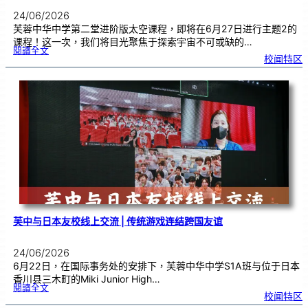
24/06/2026
芙蓉中华中学第二堂进阶版太空课程，即将在6月27日进行主题2的
课程！这一次，我们将目光聚焦于探索宇宙不可或缺的…
:
閱讀全文
太
校闻特区
空
课
程
进
阶
班
0
2
|
近
距
离
观
察
宇
宙
：
望
远
镜
的
超
能
力
芙中与日本友校线上交流 | 传统游戏连结跨国友谊
24/06/2026
6月22日，在国际事务处的安排下，芙蓉中华中学S1A班与位于日本
香川县三木町的Miki Junior High…
:
閱讀全文
芙
校闻特区
中
与
日