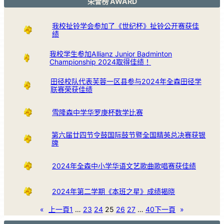
荣誉榜 AWARD
我校扯铃学会参加了《世纪杯》扯铃公开赛获佳
绩
我校学生参加Allianz Junior Badminton
Championship 2024取得佳绩！
田径校队代表芙蓉一区县参与2024年全森田径学
联赛荣获佳绩
雪隆森中学华罗庚杯数学比赛
第六届廿四节令鼓国际鼓节暨全国精英总决赛获银
牌
2024年全森中小学华语文艺歌曲歌唱赛获佳绩
2024年第二学期《本班之星》成绩揭晓
«
上一頁
1
…
23
24
25
26
27
…
40
下一頁
»