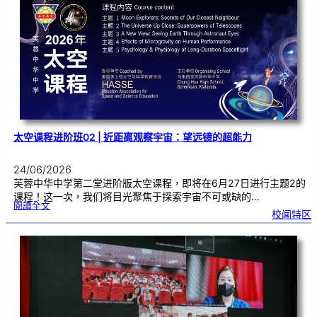
嘉
奖
优
秀
学
子
太空课程进阶班02 | 近距离观察宇宙：望远镜的超能力
24/06/2026
芙蓉中华中学第二堂进阶版太空课程，即将在6月27日进行主题2的
课程！这一次，我们将目光聚焦于探索宇宙不可或缺的…
:
閱讀全文
太
校闻特区
空
课
程
进
阶
班
0
2
|
近
距
离
观
察
宇
宙
：
望
远
镜
的