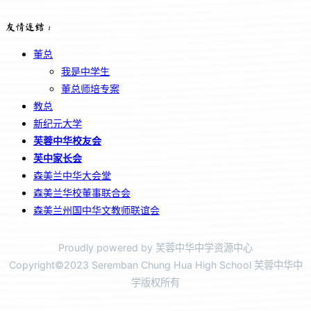
友情连结：
董总
我是中学生
董总师培专案
教总
新纪元大学
芙蓉中华校友会
芙中家长会
森美兰中华大会堂
森美兰华校董事联合会
森美兰州国中华文教师联谊会
Proudly powered by 芙蓉中华中学资源中心
Copyright©2023 Seremban Chung Hua High School 芙蓉中华中
学版权所有