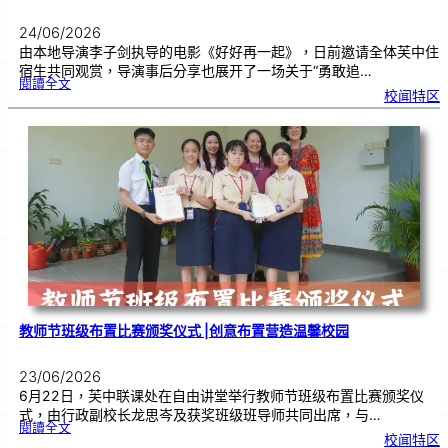
24/06/2026
由本地导演李子剑执导的电影《好好再一起》，日前邀请全体芙中住
宿生共同观赏，导演事后分享也展开了一场关于“勇敢追…
:
閱讀全文
工
校闻特区
程
师
跨
界
追
梦
2
4
年
，
《
好
好
再
一
起
》
芙
中
引
亲
情
共
鸣
教师节班级布置比赛颁奖仪式 |创意布置营造温馨校园
23/06/2026
6月22日，芙中联课处在自由讲堂举行教师节班级布置比赛颁奖仪
式，由行政副校长龙思岑及获奖班级班导师共同出席，与…
:
閱讀全文
教
校闻特区
师
节