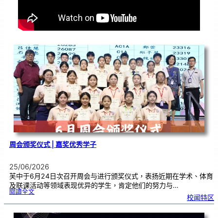
周会颁奖仪式 | 嘉奖优秀学子
25/06/2026
芙中于6月24日次召开周会与进行颁奖仪式，表扬近期在学术、体育
及联课活动等领域表现优异的学生，肯定他们的努力与…
:
閱讀全文
周
校闻特区
会
颁
奖
仪
式
|