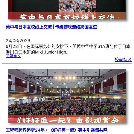
超
能
力
芙中与日本友校线上交流 | 传统游戏连结跨国友谊
24/06/2026
6月22日，在国际事务处的安排下，芙蓉中华中学S1A班与位于日本
香川县三木町的Miki Junior High…
:
閱讀全文
芙
校闻特区
中
与
日
本
友
校
线
上
交
流
|
传
统
游
戏
连
结
跨
国
友
谊
工程师跨界追梦24年，《好好再一起》芙中引亲情共鸣