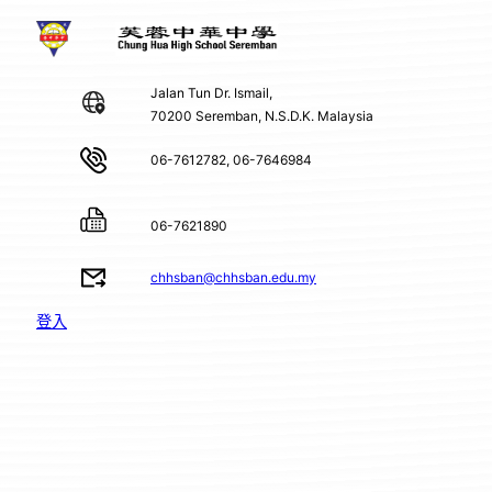
Jalan Tun Dr. Ismail,
70200 Seremban, N.S.D.K. Malaysia
06-7612782, 06-7646984
06-7621890
chhsban@chhsban.edu.my
登入