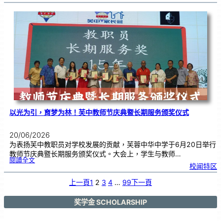
班
级
布
置
比
赛
颁
奖
仪
式
|
创
意
布
置
营
造
温
馨
校
园
以光为引，育梦为林！芙中教师节庆典暨长期服务颁奖仪式
20/06/2026
为表扬芙中教职员对学校发展的贡献，芙蓉中华中学于6月20日举行
教师节庆典暨长期服务颁奖仪式。大会上，学生与教师…
:
閱讀全文
以
校闻特区
光
为
引
，
育
上一頁
1
2
3
4
…
99
下一頁
梦
为
林
！
芙
中
奖学金 SCHOLARSHIP
教
师
节
庆
典