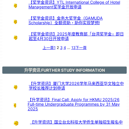
暨
【奖学金资讯】YTL International College of Hotel
长
期
Management奖学金开放申请
服
务
颁
奖
仪
式
【奖学金资讯】金务大奖学金（GAMUDA
Scholarship）全额资助，助你实现梦想!
【奖学金资讯】2025年度教育部「台湾奖学金」即日
起至4月30日开放申请
上一頁
1
2
3
4
…
13
下一頁
升学资讯 FURTHER STUDY INFORMATION
【升学资讯】厦门大学2026学年马来西亚华文独立中
学校长推荐计划申请
【升学资讯】Final Call: Apply for HKMU 2025/26
Full-time Undergraduate Programmes by 31 May
2025
【升学资讯】国立台北科技大学侨生单独招生报名中