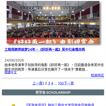
友
校
线
上
交
流
|
传
统
游
戏
连
结
跨
国
友
谊
工程师跨界追梦24年，《好好再一起》芙中引亲情共鸣
24/06/2026
由本地导演李子剑执导的电影《好好再一起》，日前邀请全体芙中住
宿生共同观赏，导演事后分享也展开了一场关于“勇敢追…
:
閱讀全文
工
校闻特区
程
师
跨
界
追
上一頁
1
2
3
4
…
100
下一頁
梦
2
4
年
，
《
奖学金 SCHOLARSHIP
好
好
再
一
起
》
芙
【奖学金资讯】独中工委会大学贷学金开放申请
中