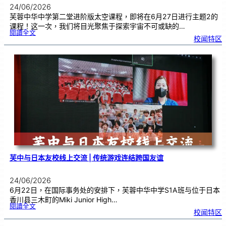
24/06/2026
芙蓉中华中学第二堂进阶版太空课程，即将在6月27日进行主题2的
课程！这一次，我们将目光聚焦于探索宇宙不可或缺的…
:
閱讀全文
太
校闻特区
空
课
程
进
阶
班
0
2
|
近
距
离
观
察
宇
宙
：
望
远
镜
的
超
能
力
芙中与日本友校线上交流 | 传统游戏连结跨国友谊
24/06/2026
6月22日，在国际事务处的安排下，芙蓉中华中学S1A班与位于日本
香川县三木町的Miki Junior High…
:
閱讀全文
芙
校闻特区
中
与
日
本