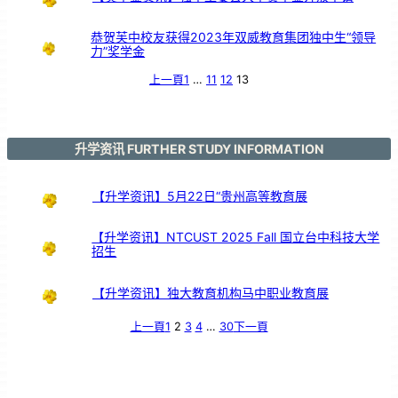
引
亲
情
共
鸣
恭贺芙中校友获得2023年双威教育集团独中生“领导
力”奖学金
上一頁
1
…
11
12
13
升学资讯 FURTHER STUDY INFORMATION
【升学资讯】5月22日“贵州高等教育展
【升学资讯】NTCUST 2025 Fall 国立台中科技大学
招生
【升学资讯】独大教育机构马中职业教育展
上一頁
1
2
3
4
…
30
下一頁