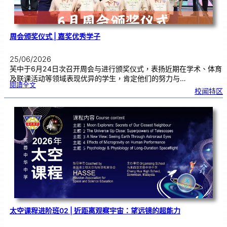
周会颁奖仪式 | 嘉奖优秀学子
25/06/2026
芙中于6月24日次召开周会与进行颁奖仪式，表扬近期在学术、体育
及联课活动等领域表现优异的学生，肯定他们的努力与…
:
閱讀全文
周
校闻特区
会
颁
奖
仪
式
|
嘉
奖
优
秀
学
子
太空课程进阶班02 | 近距离观察宇宙：望远镜的超能力