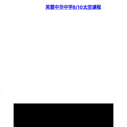
芙蓉中华中学8/10太空课程