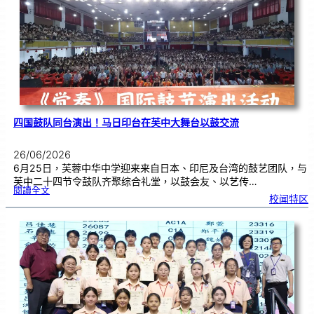
金
牌
！
四国鼓队同台演出！马日印台在芙中大舞台以鼓交流
26/06/2026
6月25日，芙蓉中华中学迎来来自日本、印尼及台湾的鼓艺团队，与
芙中二十四节令鼓队齐聚综合礼堂，以鼓会友、以艺传…
:
閱讀全文
四
校闻特区
国
鼓
队
同
台
演
出
！
马
日
印
台
在
芙
中
大
舞
台
以
鼓
交
流