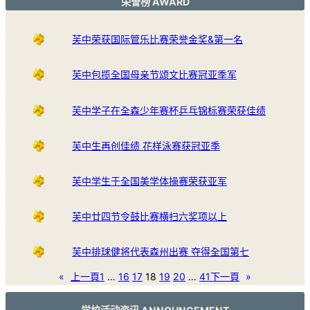
荣誉榜 AWARD
芙中荣获国际管乐比赛荣誉金奖&第一名
芙中包揽全国母亲节颂文比赛冠亚季军
芙中学子在全森少年赛杯乒乓锦标赛荣获佳绩
芙中生再创佳绩 花样泳赛获冠亚季
芙中学生于全国美学体操赛荣获亚军
芙中廿四节令鼓比赛横扫六奖项以上
芙中排球健将代表森州出赛 夺得全国第七
«
上一頁
1
…
16
17
18
19
20
…
41
下一頁
»