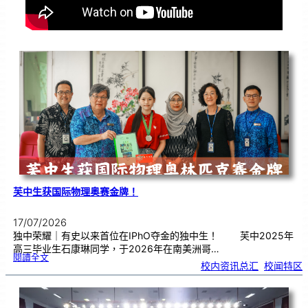
芙中生获国际物理奥赛金牌！
17/07/2026
独中荣耀｜有史以来首位在IPhO夺金的独中生！ 芙中2025年
高三毕业生石康琳同学，于2026年在南美洲哥…
:
閱讀全文
芙
校内资讯总汇
, 
校闻特区
中
生
获
国
际
物
理
奥
赛