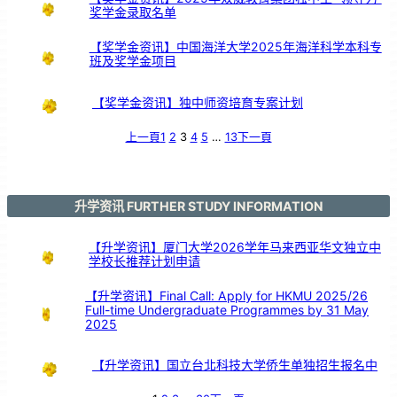
期
奖学金录取名单
服
务
颁
奖
仪
式
【奖学金资讯】中国海洋大学2025年海洋科学本科专
班及奖学金项目
【奖学金资讯】独中师资培育专案计划
上一頁
1
2
3
4
5
…
13
下一頁
升学资讯 FURTHER STUDY INFORMATION
【升学资讯】厦门大学2026学年马来西亚华文独立中
学校长推荐计划申请
【升学资讯】Final Call: Apply for HKMU 2025/26
Full-time Undergraduate Programmes by 31 May
2025
【升学资讯】国立台北科技大学侨生单独招生报名中