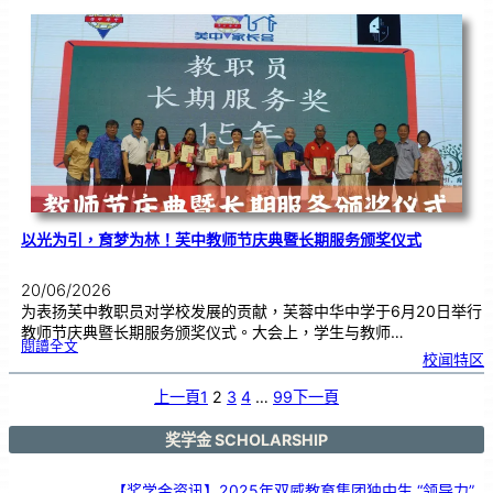
级
布
置
比
赛
颁
奖
仪
式
|
创
意
布
置
营
造
温
馨
校
园
以光为引，育梦为林！芙中教师节庆典暨长期服务颁奖仪式
20/06/2026
为表扬芙中教职员对学校发展的贡献，芙蓉中华中学于6月20日举行
教师节庆典暨长期服务颁奖仪式。大会上，学生与教师…
:
閱讀全文
以
校闻特区
光
为
引
，
育
上一頁
1
2
3
4
…
99
下一頁
梦
为
林
！
芙
中
奖学金 SCHOLARSHIP
教
师
节
庆
典
暨
【奖学金资讯】2025年双威教育集团独中生 “领导力”
长