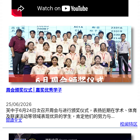
周会颁奖仪式 | 嘉奖优秀学子
25/06/2026
芙中于6月24日次召开周会与进行颁奖仪式，表扬近期在学术、体育
及联课活动等领域表现优异的学生，肯定他们的努力与…
:
閱讀全文
周
校闻特区
会
颁
奖
仪
式
|
嘉
奖