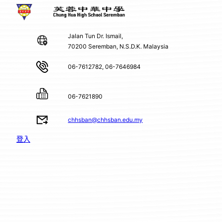
Jalan Tun Dr. Ismail,
70200 Seremban, N.S.D.K. Malaysia
06-7612782, 06-7646984
06-7621890
chhsban@chhsban.edu.my
登入