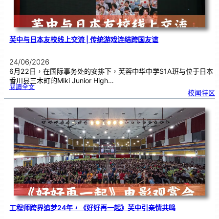
力
芙中与日本友校线上交流 | 传统游戏连结跨国友谊
24/06/2026
6月22日，在国际事务处的安排下，芙蓉中华中学S1A班与位于日本
香川县三木町的Miki Junior High…
:
閱讀全文
芙
校闻特区
中
与
日
本
友
校
线
上
交
流
|
传
统
游
戏
连
结
跨
国
友
谊
工程师跨界追梦24年，《好好再一起》芙中引亲情共鸣