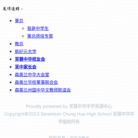
友情连结：
董总
我是中学生
董总师培专案
教总
新纪元大学
芙蓉中华校友会
芙中家长会
森美兰中华大会堂
森美兰华校董事联合会
森美兰州国中华文教师联谊会
Proudly powered by 芙蓉中华中学资源中心
Copyright©2023 Seremban Chung Hua High School 芙蓉中华中
学版权所有