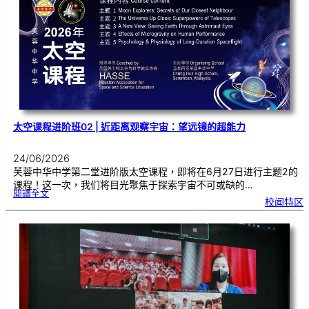
优
秀
学
子
太空课程进阶班02 | 近距离观察宇宙：望远镜的超能力
24/06/2026
芙蓉中华中学第二堂进阶版太空课程，即将在6月27日进行主题2的
课程！这一次，我们将目光聚焦于探索宇宙不可或缺的…
:
閱讀全文
太
校闻特区
空
课
程
进
阶
班
0
2
|
近
距
离
观
察
宇
宙
：
望
远
镜
的
超
能