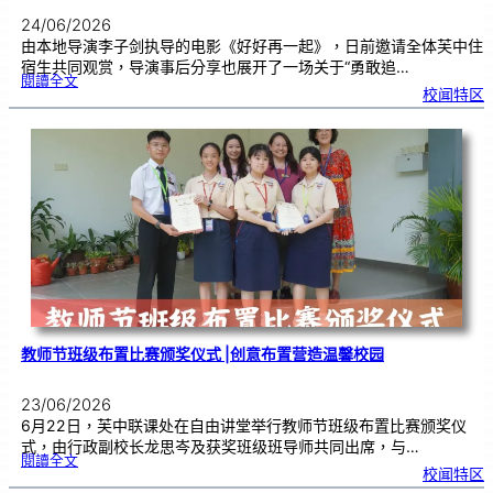
24/06/2026
由本地导演李子剑执导的电影《好好再一起》，日前邀请全体芙中住
宿生共同观赏，导演事后分享也展开了一场关于“勇敢追…
:
閱讀全文
工
校闻特区
程
师
跨
界
追
梦
2
4
年
，
《
好
好
再
一
起
》
芙
中
引
亲
情
共
鸣
教师节班级布置比赛颁奖仪式 |创意布置营造温馨校园
23/06/2026
6月22日，芙中联课处在自由讲堂举行教师节班级布置比赛颁奖仪
式，由行政副校长龙思岑及获奖班级班导师共同出席，与…
:
閱讀全文
教
校闻特区
师
节
班