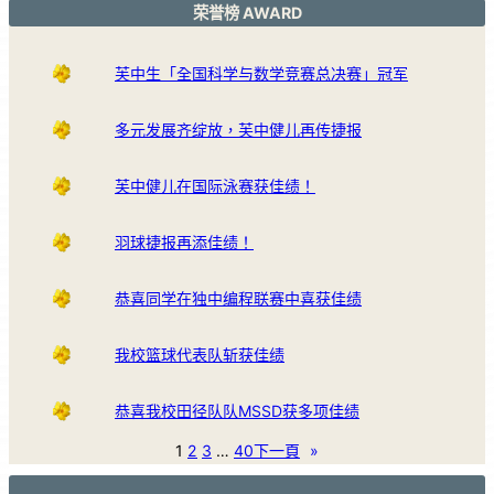
荣誉榜 AWARD
芙中生「全国科学与数学竞赛总决赛」冠军
多元发展齐绽放，芙中健儿再传捷报
芙中健儿在国际泳赛获佳绩！
羽球捷报再添佳绩！
恭喜同学在独中编程联赛中喜获佳绩
我校篮球代表队斩获佳绩
恭喜我校田径队队MSSD获多项佳绩
1
2
3
…
40
下一頁
»