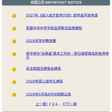
校园公告 IMPORTANT NOTICE
2027年《成人成才助学计划》助学金开放申请
芙蓉中华中学手机应用程式启用通知
2026年芙中教育展
芙中举办“没骨画”美术工作坊，即日接受报名盼各界参
与
关注校园交通安全通告
2026年高三成年礼通告
2026年5月及6月份假期公告
上一頁
1
2
3
4
…
17
下一頁