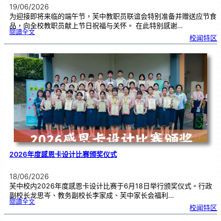
19/06/2026
为迎接即将来临的端午节，芙中教职员联谊会特别准备并赠送应节食
品，向全校教职员献上节日祝福与关怀。 在此特别感谢…
:
閱讀全文
端
校闻特区
午
节
快
乐
，
芙
中
教
师
们
！
2026年度感恩卡设计比赛颁奖仪式
18/06/2026
芙中校内2026年度感恩卡设计比赛于6月18日举行颁奖仪式。行政
副校长龙思岑、教务副校长李家成、芙中家长会福利…
:
閱讀全文
2
校闻特区
0
2
6
年