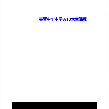
芙蓉中华中学8/10太空课程