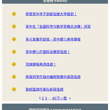
荣誉榜 AWARD
恭贺芙中学子到新加坡大学报到！
芙中生「全国科学与数学竞赛总决赛」冠军
多元发展齐绽放，芙中健儿再传捷报
芙中健儿在国际泳赛获佳绩！
羽球捷报再添佳绩！
恭喜同学在独中编程联赛中喜获佳绩
我校篮球代表队斩获佳绩
1
2
3
…
40
下一頁
»