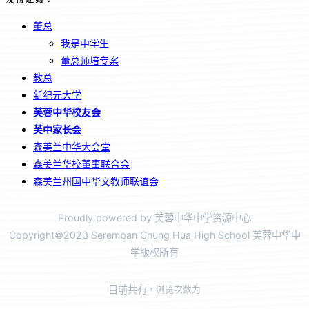
董总
我是中学生
董总师培专案
教总
新纪元大学
芙蓉中华校友会
芙中家长会
森美兰中华大会堂
森美兰华校董事联合会
森美兰州国中华文教师联谊会
Proudly powered by 芙蓉中华中学资源中心
Copyright©2023 Seremban Chung Hua High School 芙蓉中华中
学版权所有
目前共有
，浏览次数为