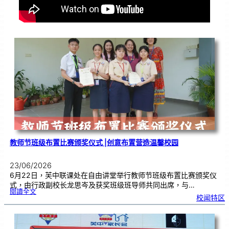
教师节班级布置比赛颁奖仪式 |创意布置营造温馨校园
23/06/2026
6月22日，芙中联课处在自由讲堂举行教师节班级布置比赛颁奖仪
式，由行政副校长龙思岑及获奖班级班导师共同出席，与…
:
閱讀全文
教
校闻特区
师
节
班
级
布
置
比
赛
颁