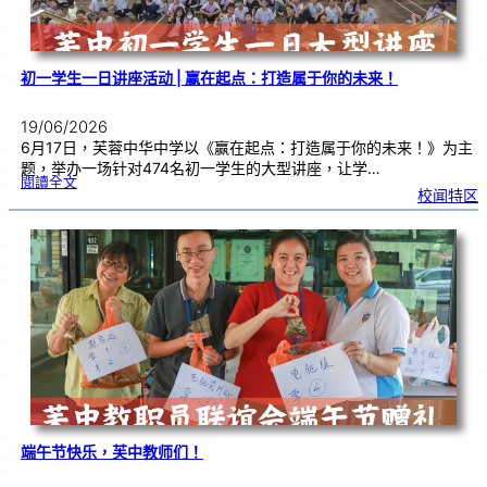
式
初一学生一日讲座活动 | 赢在起点：打造属于你的未来！
19/06/2026
6月17日，芙蓉中华中学以《赢在起点：打造属于你的未来！》为主
题，举办一场针对474名初一学生的大型讲座，让学…
:
閱讀全文
初
校闻特区
一
学
生
一
日
讲
座
活
动
|
赢
在
起
点
：
打
造
属
于
你
的
未
来
！
端午节快乐，芙中教师们！