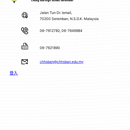
Jalan Tun Dr. Ismail,
70200 Seremban, N.S.D.K. Malaysia
06-7612782, 06-7646984
06-7621890
chhsban@chhsban.edu.my
登入