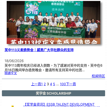
度
感
恩
卡
设
计
比
赛
颁
奖
仪
式
芙中113义卖造势会｜感恩广大华社群众的支持
18/06/2026
芙中113周年校庆已经进入倒数，为了感谢对芙中的支持，芙中在6
月16日晚间举办造势晚会，邀请所有支持芙中的社团…
:
閱讀全文
芙
校闻特区
中
1
1
3
义
上一頁
1
2
3
4
5
…
100
下一頁
卖
造
势
会
｜
感
奖学金 SCHOLARSHIP
恩
广
大
华
社
群
【奖学金资讯】ESSB TALENT DEVELOPMENT
众
的