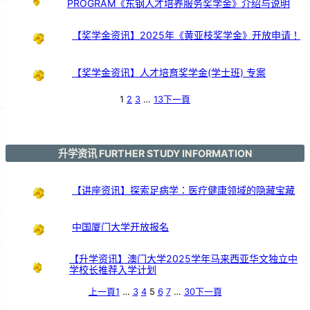
PROGRAM《东钢人才培养服务奖学金》介绍与说明
支
持
【奖学金资讯】2025年《黄亚枝奖学金》开放申请！
【奖学金资讯】人才培育奖学金(学士班) 专案
1
2
3
…
13
下一頁
升学资讯 FURTHER STUDY INFORMATION
【讲座资讯】探索足病学：医疗健康领域的隐藏宝藏
中国厦门大学开放报名
【升学资讯】澳门大学2025学年马来西亚华文独立中
学校长推荐入学计划
上一頁
1
…
3
4
5
6
7
…
30
下一頁