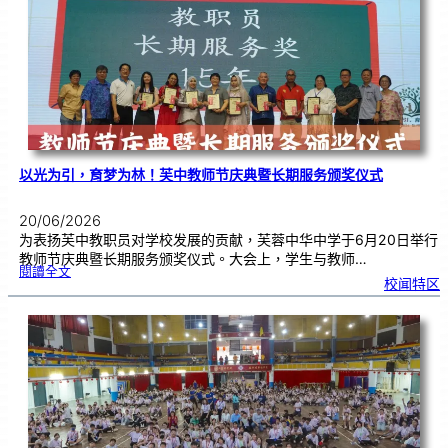
奖
仪
式
|
创
意
布
置
营
造
温
馨
校
园
以光为引，育梦为林！芙中教师节庆典暨长期服务颁奖仪式
20/06/2026
为表扬芙中教职员对学校发展的贡献，芙蓉中华中学于6月20日举行
教师节庆典暨长期服务颁奖仪式。大会上，学生与教师…
:
閱讀全文
以
校闻特区
光
为
引
，
育
梦
为
林
！
芙
中
教
师
节
庆
典
暨
长
期
服
务
颁
奖
仪