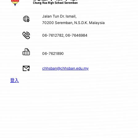
Jalan Tun Dr. Ismail,
70200 Seremban, N.S.D.K. Malaysia
06-7612782, 06-7646984
06-7621890
chhsban@chhsban.edu.my
登入