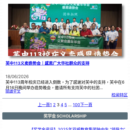
年
度
感
恩
卡
设
计
比
赛
颁
奖
仪
式
芙中113义卖造势会｜感恩广大华社群众的支持
18/06/2026
芙中113周年校庆已经进入倒数，为了感谢对芙中的支持，芙中在6
月16日晚间举办造势晚会，邀请所有支持芙中的社团…
:
閱讀全文
芙
校闻特区
中
1
1
3
义
上一頁
1
2
3
4
5
…
100
下一頁
卖
造
势
会
｜
感
奖学金 SCHOLARSHIP
恩
广
大
华
社
群
【奖学金资讯】2025年双威教育集团独中生 “领导力”
众