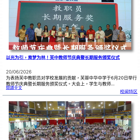
颁
奖
仪
式
|
创
意
布
置
营
造
温
馨
校
园
以光为引，育梦为林！芙中教师节庆典暨长期服务颁奖仪式
20/06/2026
为表扬芙中教职员对学校发展的贡献，芙蓉中华中学于6月20日举行
教师节庆典暨长期服务颁奖仪式。大会上，学生与教师…
:
閱讀全文
以
校闻特区
光
为
引
，
育
梦
为
林
！
芙
中
教
师
节
庆
典
暨
长
期
服
务
颁
奖