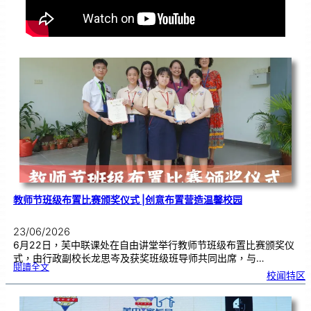
教师节班级布置比赛颁奖仪式 |创意布置营造温馨校园
23/06/2026
6月22日，芙中联课处在自由讲堂举行教师节班级布置比赛颁奖仪
式，由行政副校长龙思岑及获奖班级班导师共同出席，与…
:
閱讀全文
教
校闻特区
师
节
班
级
布
置
比
赛