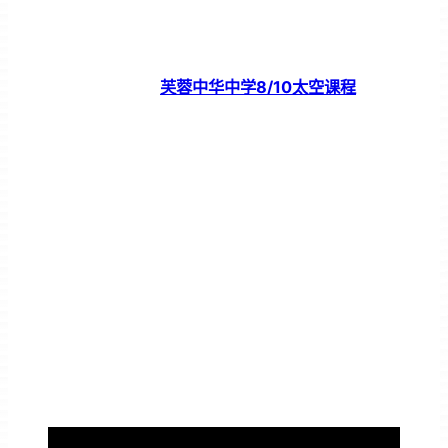
芙蓉中华中学8/10太空课程