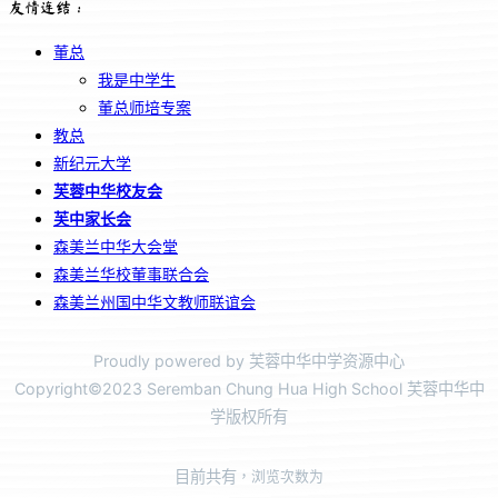
友情连结：
董总
我是中学生
董总师培专案
教总
新纪元大学
芙蓉中华校友会
芙中家长会
森美兰中华大会堂
森美兰华校董事联合会
森美兰州国中华文教师联谊会
Proudly powered by 芙蓉中华中学资源中心
Copyright©2023 Seremban Chung Hua High School 芙蓉中华中
学版权所有
目前共有
，浏览次数为