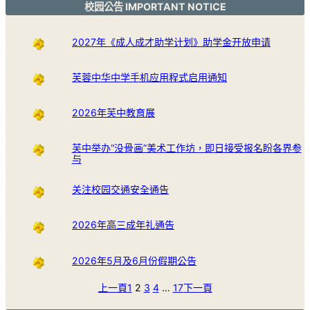
校园公告 IMPORTANT NOTICE
2027年《成人成才助学计划》助学金开放申请
芙蓉中华中学手机应用程式启用通知
2026年芙中教育展
芙中举办“没骨画”美术工作坊，即日接受报名盼各界参
与
关注校园交通安全通告
2026年高三成年礼通告
2026年5月及6月份假期公告
上一頁
1
2
3
4
…
17
下一頁