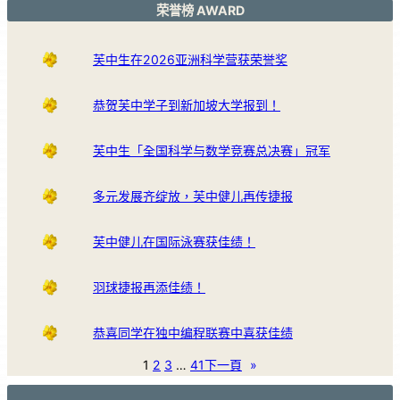
荣誉榜 AWARD
芙中生在2026亚洲科学营获荣誉奖
恭贺芙中学子到新加坡大学报到！
芙中生「全国科学与数学竞赛总决赛」冠军
多元发展齐绽放，芙中健儿再传捷报
芙中健儿在国际泳赛获佳绩！
羽球捷报再添佳绩！
恭喜同学在独中编程联赛中喜获佳绩
1
2
3
…
41
下一頁
»