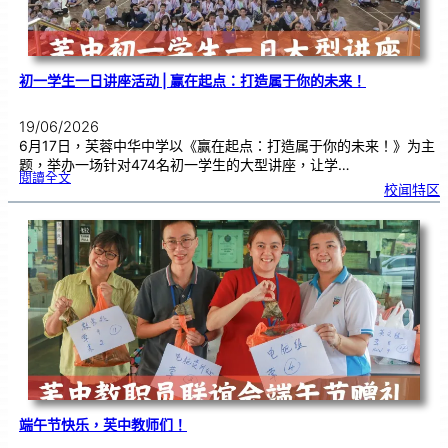
仪
式
初一学生一日讲座活动 | 赢在起点：打造属于你的未来！
19/06/2026
6月17日，芙蓉中华中学以《赢在起点：打造属于你的未来！》为主
题，举办一场针对474名初一学生的大型讲座，让学…
:
閱讀全文
初
校闻特区
一
学
生
一
日
讲
座
活
动
|
赢
在
起
点
：
打
造
属
于
你
的
未
来
！
端午节快乐，芙中教师们！