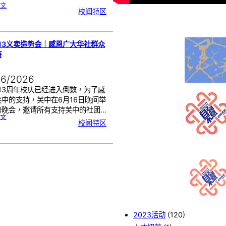
:
文
2
校闻特区
0
2
6
年
度
感
恩
卡
设
计
13义卖造势会｜感恩广大华社群众
比
赛
持
颁
奖
仪
式
06/2026
13周年校庆已经进入倒数，为了感
芙中的支持，芙中在6月16日晚间举
势晚会，邀请所有支持芙中的社团…
:
文
芙
校闻特区
中
1
1
3
义
卖
造
势
会
｜
感
恩
广
大
华
社
群
众
的
支
持
2023活动
(120)