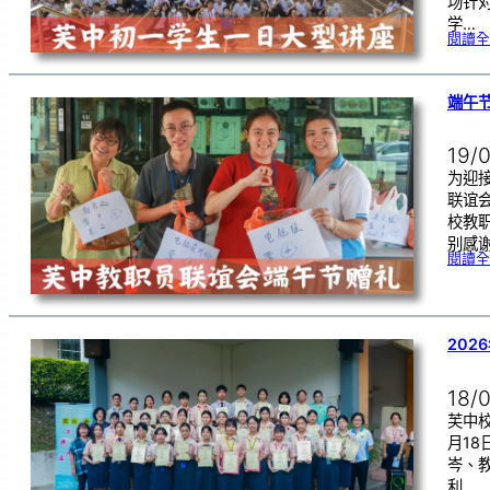
场针
学…
閱讀全
端午
19/
为迎
联谊
校教
别感
閱讀全
202
18/
芙中校
月1
岑、
利…