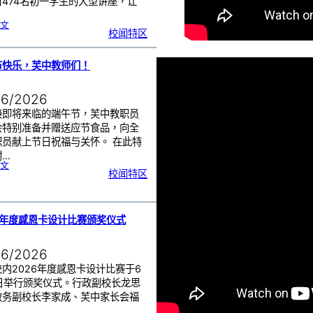
对474名初一学生的大型讲座，让
:
文
初
校闻特区
一
学
生
一
日
讲
座
节快乐，芙中教师们！
活
动
|
赢
在
起
06/2026
点
：
打
造
接即将来临的端午节，芙中教职员
属
于
你
会特别准备并赠送应节食品，向全
的
未
职员献上节日祝福与关怀。 在此特
来
！
谢…
:
文
端
校闻特区
午
节
快
乐
，
芙
中
教
师
们
6年度感恩卡设计比赛颁奖仪式
！
06/2026
内2026年度感恩卡设计比赛于6
8日举行颁奖仪式。行政副校长龙思
教务副校长李家成、芙中家长会福