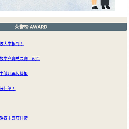
荣誉榜 AWARD
坡大学报到！
数学竞赛总决赛」冠军
中健儿再传捷报
获佳绩！
联赛中喜获佳绩