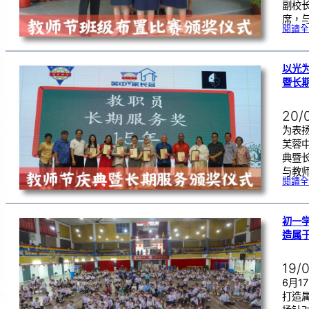
副校
席，
閱讀全
以光
暨长
20/
为表
芙蓉
典暨
与教
閱讀全
初一学
造属
19/
6月
打造