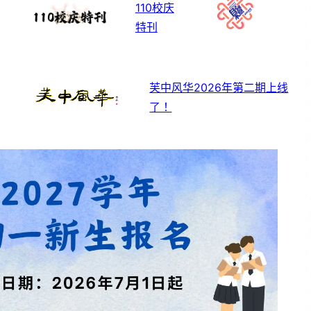
110校庆
特刊
芙中风华2026年第二期上线
了！