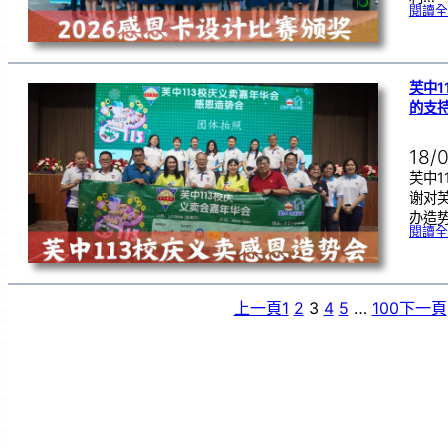
閱讀全
芙中1
的支
18/
芙中1
谢对
办造
閱讀全
上一頁
1
2
3
4
5
…
100
下一頁