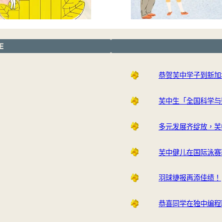
E
恭贺芙中学子到新加
芙中生「全国科学与
多元发展齐绽放，芙
芙中健儿在国际泳赛
羽球捷报再添佳绩！
恭喜同学在独中编程