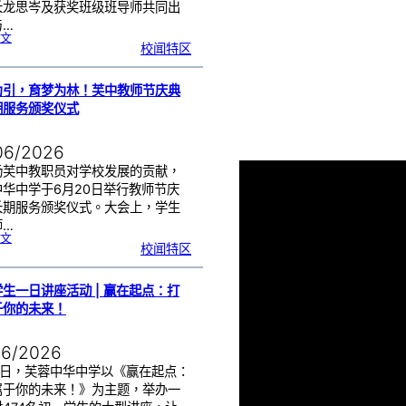
长龙思岑及获奖班级班导师共同出
与…
:
文
教
校闻特区
师
节
班
级
布
置
比
为引，育梦为林！芙中教师节庆典
赛
颁
奖
期服务颁奖仪式
仪
式
|
创
意
布
06/2026
置
营
造
温
扬芙中教职员对学校发展的贡献，
馨
校
中华中学于6月20日举行教师节庆
园
长期服务颁奖仪式。大会上，学生
师…
:
文
以
校闻特区
光
为
引
，
育
梦
为
生一日讲座活动 | 赢在起点：打
林
！
芙
于你的未来！
中
教
师
节
庆
典
06/2026
暨
长
期
服
17日，芙蓉中华中学以《赢在起点：
务
颁
属于你的未来！》为主题，举办一
奖
仪
式