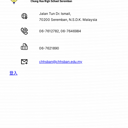
Jalan Tun Dr. Ismail,
70200 Seremban, N.S.D.K. Malaysia
06-7612782, 06-7646984
06-7621890
chhsban@chhsban.edu.my
登入