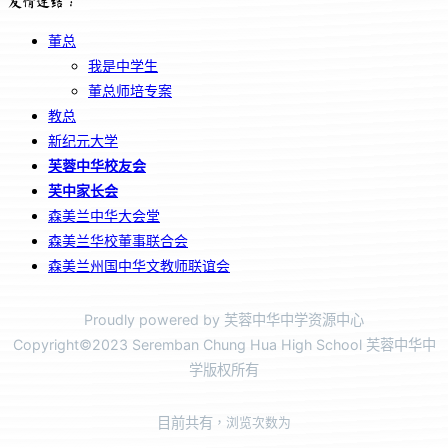
友情连结：
董总
我是中学生
董总师培专案
教总
新纪元大学
芙蓉中华校友会
芙中家长会
森美兰中华大会堂
森美兰华校董事联合会
森美兰州国中华文教师联谊会
Proudly powered by 芙蓉中华中学资源中心
Copyright©2023 Seremban Chung Hua High School 芙蓉中华中
学版权所有
目前共有
，浏览次数为