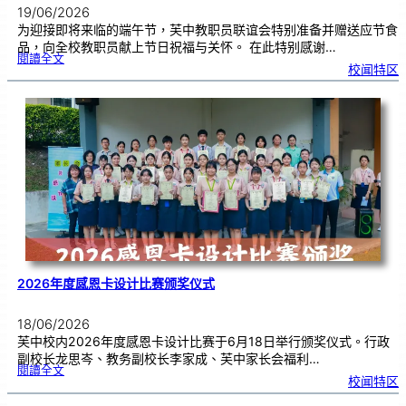
19/06/2026
为迎接即将来临的端午节，芙中教职员联谊会特别准备并赠送应节食
品，向全校教职员献上节日祝福与关怀。 在此特别感谢…
:
閱讀全文
端
校闻特区
午
节
快
乐
，
芙
中
教
师
们
！
2026年度感恩卡设计比赛颁奖仪式
18/06/2026
芙中校内2026年度感恩卡设计比赛于6月18日举行颁奖仪式。行政
副校长龙思岑、教务副校长李家成、芙中家长会福利…
:
閱讀全文
2
校闻特区
0
2
6
年