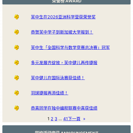
荣誉榜 AWARD
芙中生在2026亚洲科学营获荣誉奖
恭贺芙中学子到新加坡大学报到！
芙中生「全国科学与数学竞赛总决赛」冠军
多元发展齐绽放，芙中健儿再传捷报
芙中健儿在国际泳赛获佳绩！
羽球捷报再添佳绩！
恭喜同学在独中编程联赛中喜获佳绩
1
2
3
…
41
下一頁
»