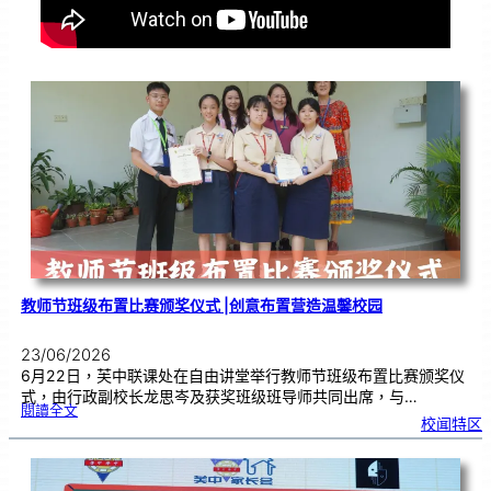
教师节班级布置比赛颁奖仪式 |创意布置营造温馨校园
23/06/2026
6月22日，芙中联课处在自由讲堂举行教师节班级布置比赛颁奖仪
式，由行政副校长龙思岑及获奖班级班导师共同出席，与…
:
閱讀全文
教
校闻特区
师
节
班
级
布
置
比
赛
颁