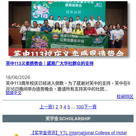
度
感
恩
卡
设
计
比
赛
颁
奖
仪
式
芙中113义卖造势会｜感恩广大华社群众的支持
18/06/2026
芙中113周年校庆已经进入倒数，为了感谢对芙中的支持，芙中在6
月16日晚间举办造势晚会，邀请所有支持芙中的社团…
:
閱讀全文
芙
校闻特区
中
1
1
3
义
上一頁
1
2
3
4
5
…
100
下一頁
卖
造
势
会
｜
感
奖学金 SCHOLARSHIP
恩
广
大
华
社
群
【奖学金资讯】YTL International College of Hotel
众
的