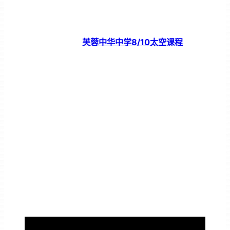
芙蓉中华中学8/10太空课程