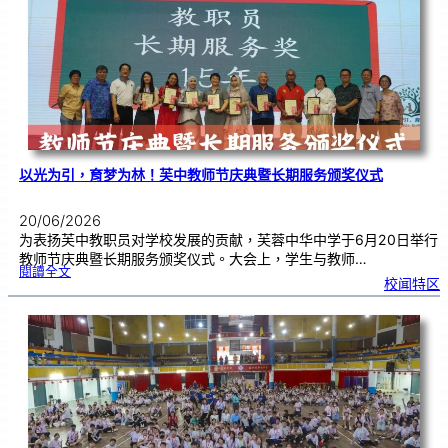
奖
仪
式
|
创
意
布
置
营
造
温
馨
校
园
以光为引，育梦为林！芙中教师节庆典暨长期服务颁奖仪式
20/06/2026
为表扬芙中教职员对学校发展的贡献，芙蓉中华中学于6月20日举行
教师节庆典暨长期服务颁奖仪式。大会上，学生与教师…
:
閱讀全文
以
校闻特区
光
为
引
，
育
梦
为
林
！
芙
中
教
师
节
庆
典
暨
长
期
服
务
颁
奖
仪