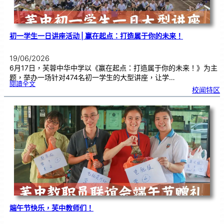
式
初一学生一日讲座活动 | 赢在起点：打造属于你的未来！
19/06/2026
6月17日，芙蓉中华中学以《赢在起点：打造属于你的未来！》为主
题，举办一场针对474名初一学生的大型讲座，让学…
:
閱讀全文
初
校闻特区
一
学
生
一
日
讲
座
活
动
|
赢
在
起
点
：
打
造
属
于
你
的
未
来
！
端午节快乐，芙中教师们！