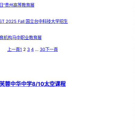
日“贵州高等教育展
T 2025 Fall 国立台中科技大学招生
育机构马中职业教育展
上一頁
1
2
3
4
…
30
下一頁
芙蓉中华中学8/10太空课程