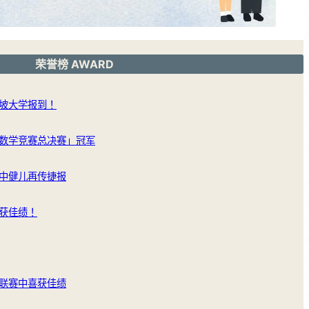
荣誉榜 AWARD
坡大学报到！
数学竞赛总决赛」冠军
中健儿再传捷报
获佳绩！
联赛中喜获佳绩