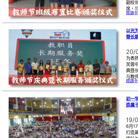
副校
席，
閱讀全
以光
暨长
20/
为表
芙蓉
典暨
与教
閱讀全
初一学
造属
19/
6月
打造