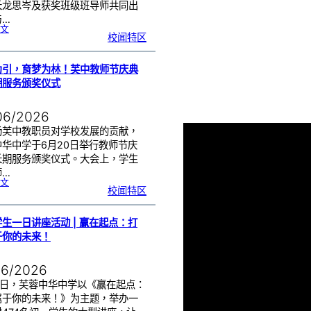
长龙思岑及获奖班级班导师共同出
与…
:
文
教
校闻特区
师
节
班
级
布
置
比
为引，育梦为林！芙中教师节庆典
赛
颁
奖
期服务颁奖仪式
仪
式
|
创
意
布
06/2026
置
营
造
温
扬芙中教职员对学校发展的贡献，
馨
校
中华中学于6月20日举行教师节庆
园
长期服务颁奖仪式。大会上，学生
师…
:
文
以
校闻特区
光
为
引
，
育
梦
为
生一日讲座活动 | 赢在起点：打
林
！
芙
于你的未来！
中
教
师
节
庆
典
06/2026
暨
长
期
服
17日，芙蓉中华中学以《赢在起点：
务
颁
属于你的未来！》为主题，举办一
奖
仪
式