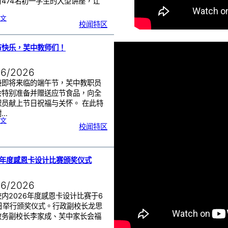
对474名初一学生的大型讲座，让
:
文
初
校闻特区
一
学
生
一
日
讲
座
节快乐，芙中教师们！
活
动
|
赢
在
起
06/2026
点
：
打
造
接即将来临的端午节，芙中教职员
属
于
你
会特别准备并赠送应节食品，向全
的
未
职员献上节日祝福与关怀。 在此特
来
！
谢…
:
文
端
校闻特区
午
节
快
乐
，
芙
中
教
师
们
6年度感恩卡设计比赛颁奖仪式
！
06/2026
内2026年度感恩卡设计比赛于6
8日举行颁奖仪式。行政副校长龙思
教务副校长李家成、芙中家长会福