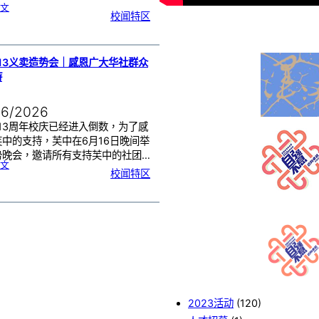
:
文
2
校闻特区
0
2
6
年
度
感
恩
卡
设
计
13义卖造势会｜感恩广大华社群众
比
赛
持
颁
奖
仪
式
06/2026
13周年校庆已经进入倒数，为了感
芙中的支持，芙中在6月16日晚间举
势晚会，邀请所有支持芙中的社团…
:
文
芙
校闻特区
中
1
1
3
义
卖
造
势
会
｜
感
恩
广
大
华
社
群
众
的
支
持
2023活动
(120)