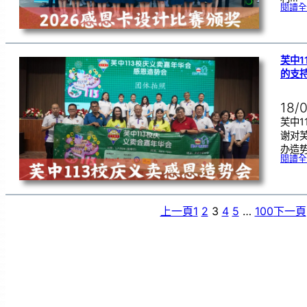
閱讀全
芙中1
的支
18/
芙中1
谢对
办造
閱讀全
上一頁
1
2
3
4
5
…
100
下一頁