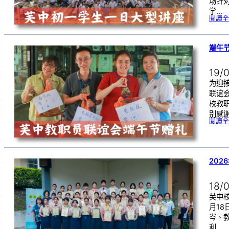
场针
学…
閱讀全
端午
19/
为迎
联谊
校教
别感
閱讀全
202
18/
芙中校
月1
岑、
利…