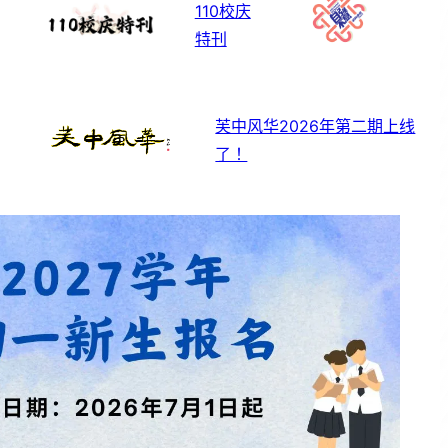
110校庆
特刊
芙中风华2026年第二期上线
了！