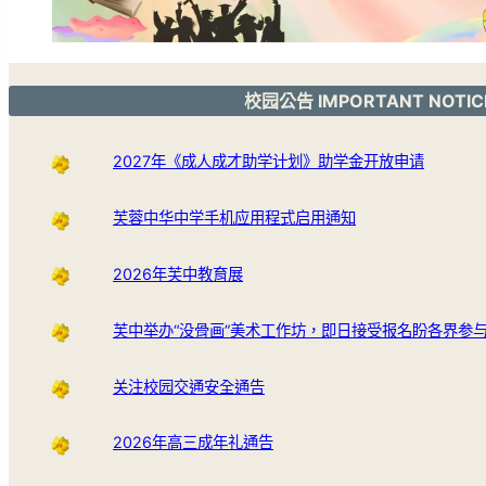
校园公告 IMPORTANT NOTIC
2027年《成人成才助学计划》助学金开放申请
芙蓉中华中学手机应用程式启用通知
2026年芙中教育展
芙中举办“没骨画”美术工作坊，即日接受报名盼各界参
关注校园交通安全通告
2026年高三成年礼通告