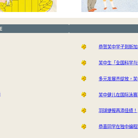
E
恭贺芙中学子到新加
芙中生「全国科学与
多元发展齐绽放，芙
与
芙中健儿在国际泳赛
羽球捷报再添佳绩！
恭喜同学在独中编程