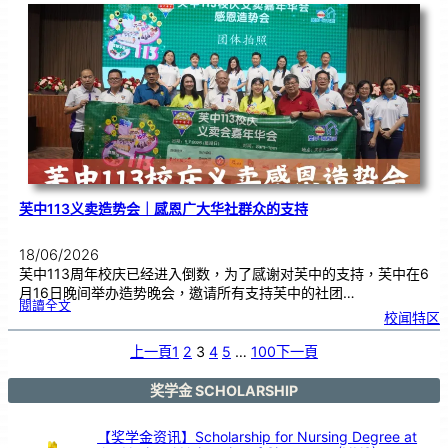
度
感
恩
卡
设
计
比
赛
颁
奖
仪
式
芙中113义卖造势会｜感恩广大华社群众的支持
18/06/2026
芙中113周年校庆已经进入倒数，为了感谢对芙中的支持，芙中在6
月16日晚间举办造势晚会，邀请所有支持芙中的社团…
:
閱讀全文
芙
校闻特区
中
1
1
3
义
上一頁
1
2
3
4
5
…
100
下一頁
卖
造
势
会
｜
感
奖学金 SCHOLARSHIP
恩
广
大
华
社
群
【奖学金资讯】Scholarship for Nursing Degree at
众
的