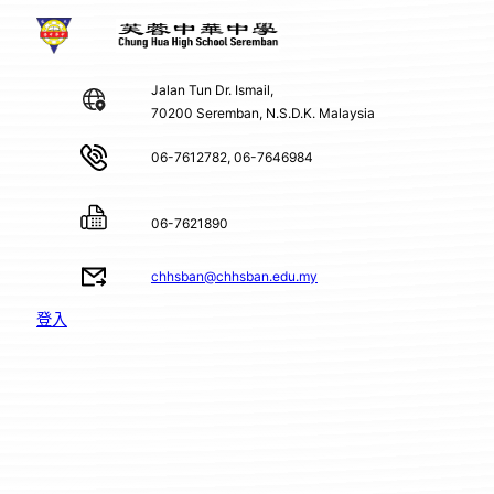
Jalan Tun Dr. Ismail,
70200 Seremban, N.S.D.K. Malaysia
06-7612782, 06-7646984
06-7621890
chhsban@chhsban.edu.my
登入