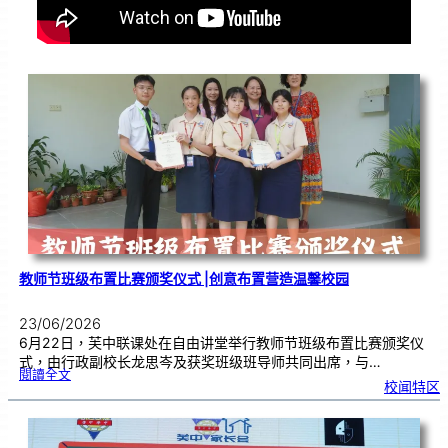
教师节班级布置比赛颁奖仪式 |创意布置营造温馨校园
23/06/2026
6月22日，芙中联课处在自由讲堂举行教师节班级布置比赛颁奖仪
式，由行政副校长龙思岑及获奖班级班导师共同出席，与…
:
閱讀全文
教
校闻特区
师
节
班
级
布
置
比
赛
颁