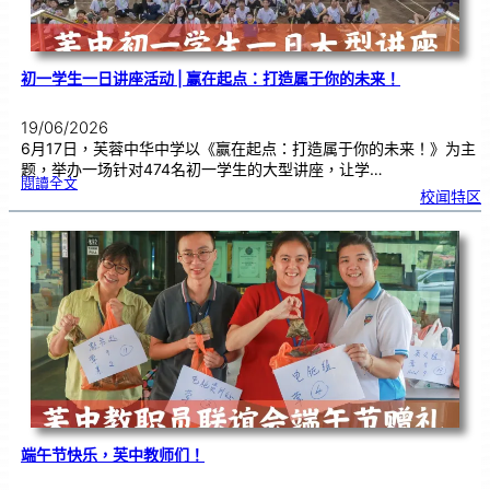
式
初一学生一日讲座活动 | 赢在起点：打造属于你的未来！
19/06/2026
6月17日，芙蓉中华中学以《赢在起点：打造属于你的未来！》为主
题，举办一场针对474名初一学生的大型讲座，让学…
:
閱讀全文
初
校闻特区
一
学
生
一
日
讲
座
活
动
|
赢
在
起
点
：
打
造
属
于
你
的
未
来
！
端午节快乐，芙中教师们！