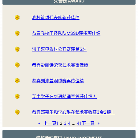
荣誉榜 AWARD
我校篮球代表队斩获佳绩
恭喜我校田径队队MSSD获多项佳绩
洪千惠甲象棋公开赛获第5名
恭喜彭丽诗荣获武术赛事佳绩
恭喜刘沛萱羽球赛再传佳绩
芙中学子在华语朗诵赛等获佳绩！
恭喜邓嘉乐和李心琳在武术赛收获3金2银！
«
上一頁
1
2
3
4
…
41
下一頁
»