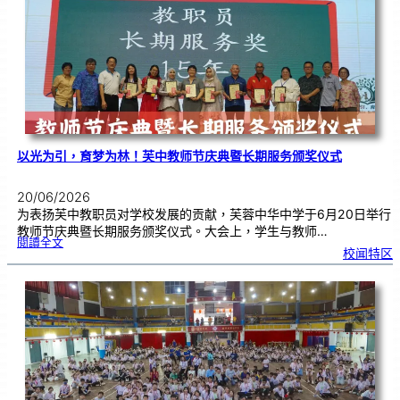
奖
仪
式
|
创
意
布
置
营
造
温
馨
校
园
以光为引，育梦为林！芙中教师节庆典暨长期服务颁奖仪式
20/06/2026
为表扬芙中教职员对学校发展的贡献，芙蓉中华中学于6月20日举行
教师节庆典暨长期服务颁奖仪式。大会上，学生与教师…
:
閱讀全文
以
校闻特区
光
为
引
，
育
梦
为
林
！
芙
中
教
师
节
庆
典
暨
长
期
服
务
颁
奖
仪