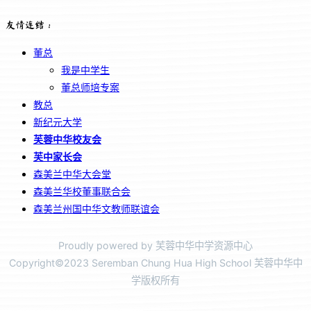
友情连结：
董总
我是中学生
董总师培专案
教总
新纪元大学
芙蓉中华校友会
芙中家长会
森美兰中华大会堂
森美兰华校董事联合会
森美兰州国中华文教师联谊会
Proudly powered by 芙蓉中华中学资源中心
Copyright©2023 Seremban Chung Hua High School 芙蓉中华中
学版权所有