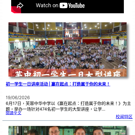
初一学生一日讲座活动 | 赢在起点：打造属于你的未来！
19/06/2026
6月17日，芙蓉中华中学以《赢在起点：打造属于你的未来！》为主
题，举办一场针对474名初一学生的大型讲座，让学…
:
閱讀全文
初
校闻特区
一
学
生
一
日
讲
座
活
动