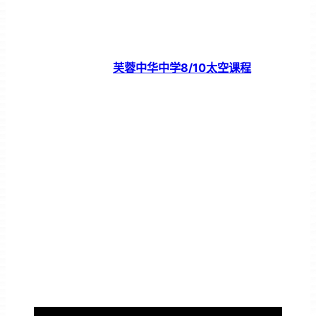
芙蓉中华中学8/10太空课程