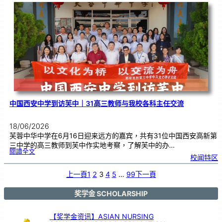
校
庆
｜
义
卖
预
售
已
开
展
中国西安中学到访芙中｜31高三教师与我校各科主任交流
18/06/2026
芙蓉中华中学在6月16日迎来远方的嘉宾，共有31位中国西安高新第
三中学的高三教师到芙中作实地考察，了解芙中的办…
:
閱讀全文
中
校闻特区
国
西
安
中
学
上一頁
1
2
3
4
5
…
99
下一頁
到
访
芙
中
｜
3
奖学金 SCHOLARSHIP
1
高
三
教
师
与
【奖学金资讯】ASIAN NURSING
我
校