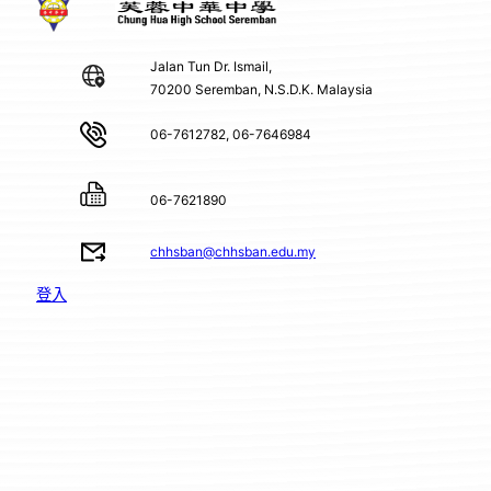
Jalan Tun Dr. Ismail,
70200 Seremban, N.S.D.K. Malaysia
06-7612782, 06-7646984
06-7621890
chhsban@chhsban.edu.my
登入