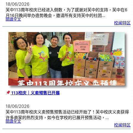
18/06/2026
芙中113周年校庆已经进入倒数，为了感谢对芙中的支持，芙中在6
月16日晚间举办造势晚会，邀请所有支持芙中的社团…
:
閱讀全文
芙
校闻特区
中
1
1
3
义
卖
造
势
会
｜
感
恩
广
大
华
社
群
众
的
支
持
113校庆｜义卖预售已开展
18/06/2026
芙中113周年校庆义卖预售预售活动已经开始了！芙中校庆义卖获得
许多商家的热烈支持，如今在学校的已展开预售活动，…
:
閱讀全文
校闻特区
1
1
3