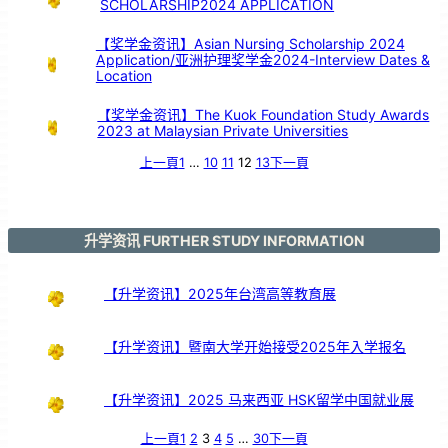
SCHOLARSHIP2024 APPLICATION
各
科
主
任
交
流
【奖学金资讯】Asian Nursing Scholarship 2024
Application/亚洲护理奖学金2024-Interview Dates &
Location
【奖学金资讯】The Kuok Foundation Study Awards
2023 at Malaysian Private Universities
上一頁
1
…
10
11
12
13
下一頁
升学资讯 FURTHER STUDY INFORMATION
【升学资讯】2025年台湾高等教育展
【升学资讯】暨南大学开始接受2025年入学报名
【升学资讯】2025 马来西亚 HSK留学中国就业展
上一頁
1
2
3
4
5
…
30
下一頁