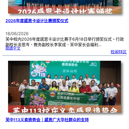
2026年度感恩卡设计比赛颁奖仪式
18/06/2026
芙中校内2026年度感恩卡设计比赛于6月18日举行颁奖仪式。行政
副校长龙思岑、教务副校长李家成、芙中家长会福利…
:
閱讀全文
2
校闻特区
0
2
6
年
度
感
恩
卡
设
计
比
赛
颁
奖
仪
式
芙中113义卖造势会｜感恩广大华社群众的支持