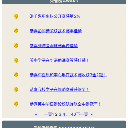
荣誉榜 AWARD
洪千惠甲象棋公开赛获第5名
恭喜彭丽诗荣获武术赛事佳绩
恭喜刘沛萱羽球赛再传佳绩
芙中学子在华语朗诵赛等获佳绩！
恭喜邓嘉乐和李心琳在武术赛收获3金2银！
恭喜我校学子在舞蹈赛荣获银奖！
恭喜芙中华语辩论校队蝉联全中辩冠军！
«
上一頁
1
2
3
4
…
40
下一頁
»