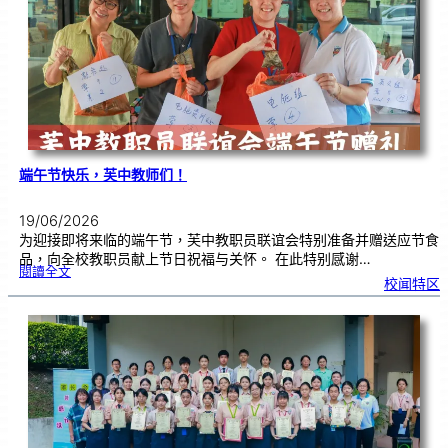
|
赢
在
起
点
：
打
造
属
于
你
的
未
来
！
端午节快乐，芙中教师们！
19/06/2026
为迎接即将来临的端午节，芙中教职员联谊会特别准备并赠送应节食
品，向全校教职员献上节日祝福与关怀。 在此特别感谢…
:
閱讀全文
端
校闻特区
午
节
快
乐
，
芙
中
教
师
们
！