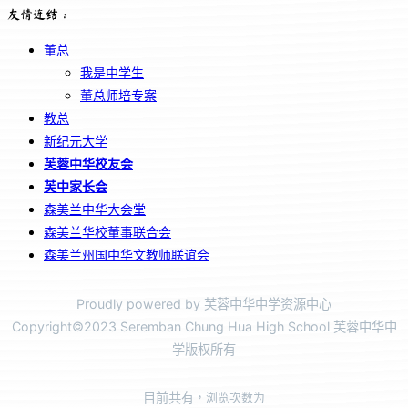
友情连结：
董总
我是中学生
董总师培专案
教总
新纪元大学
芙蓉中华校友会
芙中家长会
森美兰中华大会堂
森美兰华校董事联合会
森美兰州国中华文教师联谊会
Proudly powered by 芙蓉中华中学资源中心
Copyright©2023 Seremban Chung Hua High School 芙蓉中华中
学版权所有
目前共有
，浏览次数为