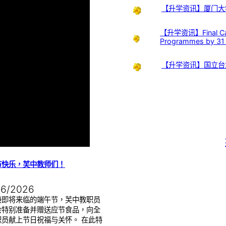
【升学资讯】厦门大
【升学资讯】Final Call:
Programmes by 31
【升学资讯】国立台
节快乐，芙中教师们！
06/2026
接即将来临的端午节，芙中教职员
会特别准备并赠送应节食品，向全
职员献上节日祝福与关怀。 在此特