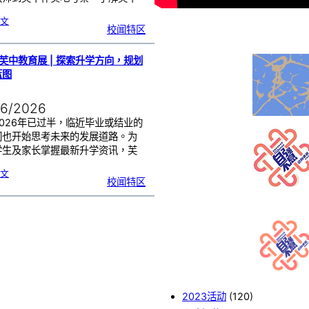
…
:
文
中
校闻特区
国
西
安
中
学
到
访
6芙中教育展 | 探索升学方向，规划
芙
中
｜
蓝图
3
1
高
三
教
师
06/2026
与
我
校
各
026年已过半，临近毕业或结业的
科
主
们也开始思考未来的发展道路。为
任
交
流
学生及家长掌握最新升学资讯，芙
…
:
文
2
校闻特区
0
2
6
芙
中
教
育
展
|
探
索
升
学
方
向
，
规
划
未
来
蓝
图
2023活动
(120)