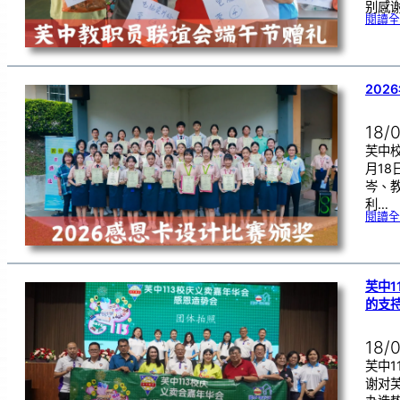
别感
閱讀全
202
18/
芙中校
月1
岑、
利…
閱讀全
芙中1
的支
18/
芙中1
谢对