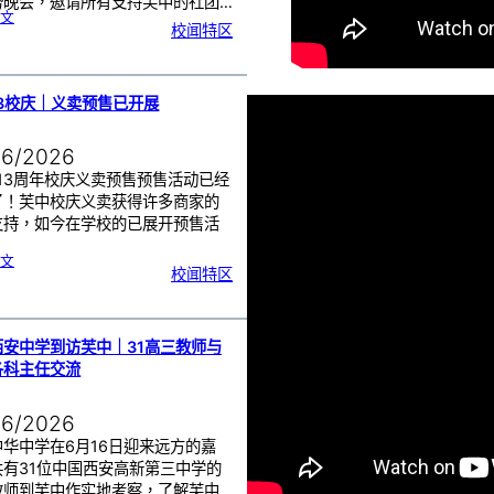
势晚会，邀请所有支持芙中的社团…
:
文
芙
校闻特区
中
1
1
3
义
卖
造
势
会
｜
13校庆｜义卖预售已开展
感
恩
广
大
华
社
06/2026
群
众
的
支
13周年校庆义卖预售预售活动已经
持
了！芙中校庆义卖获得许多商家的
支持，如今在学校的已展开预售活
…
:
文
校闻特区
1
1
3
校
庆
｜
义
卖
预
西安中学到访芙中｜31高三教师与
售
已
开
各科主任交流
展
06/2026
中华中学在6月16日迎来远方的嘉
共有31位中国西安高新第三中学的
教师到芙中作实地考察，了解芙中