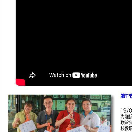
端午
19/
为迎
联谊
校教