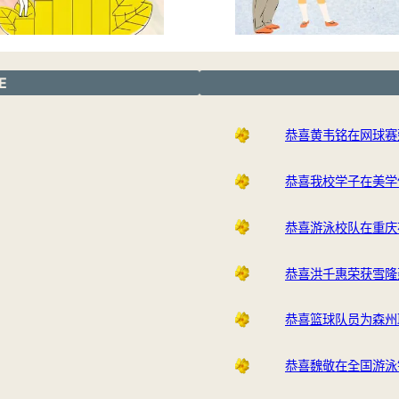
E
恭喜黄韦铭在网球赛
恭喜我校学子在美学
恭喜游泳校队在重庆
恭喜洪千惠荣获雪隆
恭喜篮球队员为森州
恭喜魏敬在全国游泳