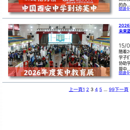
的办
閱讀全
202
未来
15/
随着2
学子
协助
蓉中
閱讀全
上一頁
1
2
3
4
5
…
99
下一頁