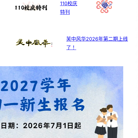
110校庆
特刊
芙中风华2026年第二期上线
了！