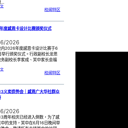
谢…
:
文
端
校闻特区
午
节
快
乐
，
芙
中
教
师
们
6年度感恩卡设计比赛颁奖仪式
！
06/2026
内2026年度感恩卡设计比赛于6
8日举行颁奖仪式。行政副校长龙思
教务副校长李家成、芙中家长会福
:
文
2
校闻特区
0
2
6
年
度
感
恩
卡
设
计
13义卖造势会｜感恩广大华社群众
比
赛
持
颁
奖
仪
式
06/2026
13周年校庆已经进入倒数，为了感
芙中的支持，芙中在6月16日晚间举