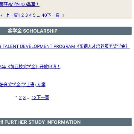
荣获高学杯4.0季军！
«
上一頁
1
2
3
4
5
…
40
下一頁
»
奖学金 SCHOLARSHIP
 TALENT DEVELOPMENT PROGRAM《东钢人才培养服务奖学金》
25年《黄亚枝奖学金》开放申请！
育奖学金(学士班) 专案
1
2
3
…
13
下一頁
 FURTHER STUDY INFORMATION