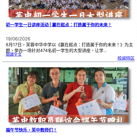
仪
式
初一学生一日讲座活动 | 赢在起点：打造属于你的未来！
19/06/2026
6月17日，芙蓉中华中学以《赢在起点：打造属于你的未来！》为主
题，举办一场针对474名初一学生的大型讲座，让学…
:
閱讀全文
初
校闻特区
一
学
生
一
日
讲
座
活
动
|
赢
在
起
点
：
打
造
属
于
你
的
未
来
！
端午节快乐，芙中教师们！