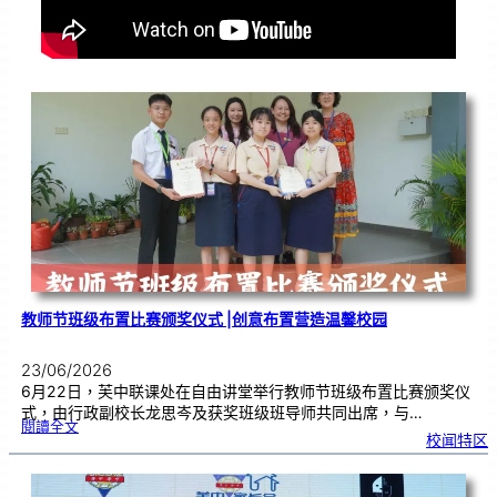
教师节班级布置比赛颁奖仪式 |创意布置营造温馨校园
23/06/2026
6月22日，芙中联课处在自由讲堂举行教师节班级布置比赛颁奖仪
式，由行政副校长龙思岑及获奖班级班导师共同出席，与…
:
閱讀全文
教
校闻特区
师
节
班
级
布
置
比
赛