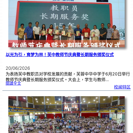
颁
奖
仪
式
|
创
意
布
置
营
造
温
馨
校
园
以光为引，育梦为林！芙中教师节庆典暨长期服务颁奖仪式
20/06/2026
为表扬芙中教职员对学校发展的贡献，芙蓉中华中学于6月20日举行
教师节庆典暨长期服务颁奖仪式。大会上，学生与教师…
:
閱讀全文
以
校闻特区
光
为
引
，
育
梦
为
林
！
芙
中
教
师
节
庆
典
暨
长
期
服
务
颁
奖