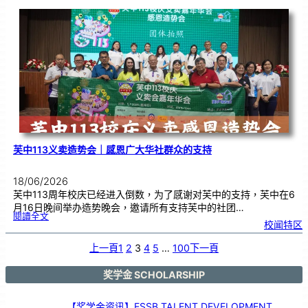
年
度
感
恩
卡
设
计
比
赛
颁
奖
仪
式
芙中113义卖造势会｜感恩广大华社群众的支持
18/06/2026
芙中113周年校庆已经进入倒数，为了感谢对芙中的支持，芙中在6
月16日晚间举办造势晚会，邀请所有支持芙中的社团…
:
閱讀全文
芙
校闻特区
中
1
1
3
义
上一頁
1
2
3
4
5
…
100
下一頁
卖
造
势
会
｜
感
奖学金 SCHOLARSHIP
恩
广
大
华
社
群
【奖学金资讯】ESSB TALENT DEVELOPMENT
众