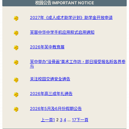
校园公告 IMPORTANT NOTICE
2027年《成人成才助学计划》助学金开放申请
芙蓉中华中学手机应用程式启用通知
2026年芙中教育展
芙中举办“没骨画”美术工作坊，即日接受报名盼各界参
与
关注校园交通安全通告
2026年高三成年礼通告
2026年5月及6月份假期公告
上一頁
1
2
3
4
…
17
下一頁