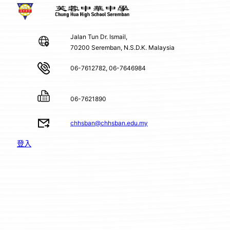
Jalan Tun Dr. Ismail,
70200 Seremban, N.S.D.K. Malaysia
06-7612782, 06-7646984
06-7621890
chhsban@chhsban.edu.my
登入