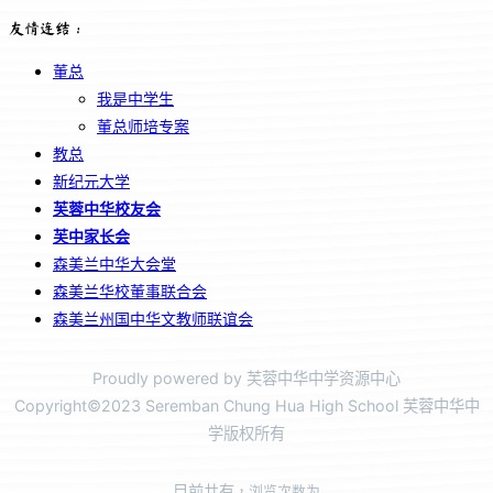
友情连结：
董总
我是中学生
董总师培专案
教总
新纪元大学
芙蓉中华校友会
芙中家长会
森美兰中华大会堂
森美兰华校董事联合会
森美兰州国中华文教师联谊会
Proudly powered by 芙蓉中华中学资源中心
Copyright©2023 Seremban Chung Hua High School 芙蓉中华中
学版权所有
目前共有
，浏览次数为