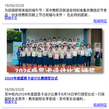
19/06/2026
为迎接即将来临的端午节，芙中教职员联谊会特别准备并赠送应节食
品，向全校教职员献上节日祝福与关怀。 在此特别感谢…
:
閱讀全文
端
校闻特区
午
节
快
乐
，
芙
中
教
师
们
！
2026年度感恩卡设计比赛颁奖仪式
18/06/2026
芙中校内2026年度感恩卡设计比赛于6月18日举行颁奖仪式。行政
副校长龙思岑、教务副校长李家成、芙中家长会福利…
:
閱讀全文
2
校闻特区
0
2
6