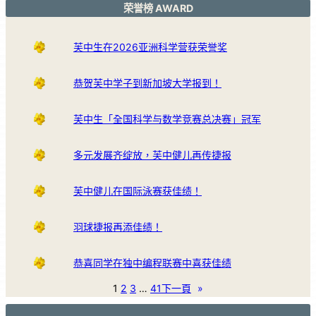
荣誉榜 AWARD
芙中生在2026亚洲科学营获荣誉奖
恭贺芙中学子到新加坡大学报到！
芙中生「全国科学与数学竞赛总决赛」冠军
多元发展齐绽放，芙中健儿再传捷报
芙中健儿在国际泳赛获佳绩！
羽球捷报再添佳绩！
恭喜同学在独中编程联赛中喜获佳绩
1
2
3
…
41
下一頁
»