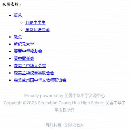
友情连结：
董总
我是中学生
董总师培专案
教总
新纪元大学
芙蓉中华校友会
芙中家长会
森美兰中华大会堂
森美兰华校董事联合会
森美兰州国中华文教师联谊会
Proudly powered by 芙蓉中华中学资源中心
Copyright©2023 Seremban Chung Hua High School 芙蓉中华中
学版权所有
目前共有
，浏览次数为