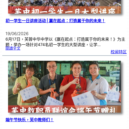
式
初一学生一日讲座活动 | 赢在起点：打造属于你的未来！
19/06/2026
6月17日，芙蓉中华中学以《赢在起点：打造属于你的未来！》为主
题，举办一场针对474名初一学生的大型讲座，让学…
:
閱讀全文
初
校闻特区
一
学
生
一
日
讲
座
活
动
|
赢
在
起
点
：
打
造
属
于
你
的
未
来
！
端午节快乐，芙中教师们！