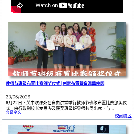
教师节班级布置比赛颁奖仪式 |创意布置营造温馨校园
23/06/2026
6月22日，芙中联课处在自由讲堂举行教师节班级布置比赛颁奖仪
式，由行政副校长龙思岑及获奖班级班导师共同出席，与…
:
閱讀全文
教
校闻特区
师
节
班
级
布
置
比
赛
颁