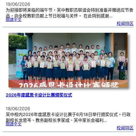
19/06/2026
为迎接即将来临的端午节，芙中教职员联谊会特别准备并赠送应节食
品，向全校教职员献上节日祝福与关怀。 在此特别感谢…
:
閱讀全文
端
校闻特区
午
节
快
乐
，
芙
中
教
师
们
！
2026年度感恩卡设计比赛颁奖仪式
18/06/2026
芙中校内2026年度感恩卡设计比赛于6月18日举行颁奖仪式。行政
副校长龙思岑、教务副校长李家成、芙中家长会福利…
:
閱讀全文
2
校闻特区
0
2
6
年