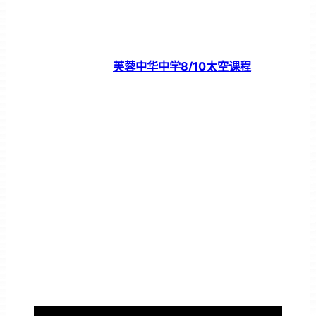
芙蓉中华中学8/10太空课程