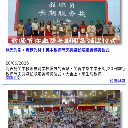
奖
仪
式
|
创
意
布
置
营
造
温
馨
校
园
以光为引，育梦为林！芙中教师节庆典暨长期服务颁奖仪式
20/06/2026
为表扬芙中教职员对学校发展的贡献，芙蓉中华中学于6月20日举行
教师节庆典暨长期服务颁奖仪式。大会上，学生与教师…
:
閱讀全文
以
校闻特区
光
为
引
，
育
梦
为
林
！
芙
中
教
师
节
庆
典
暨
长
期
服
务
颁
奖
仪