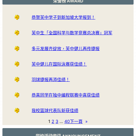
荣誉榜 AWARD
恭贺芙中学子到新加坡大学报到！
芙中生「全国科学与数学竞赛总决赛」冠军
多元发展齐绽放，芙中健儿再传捷报
芙中健儿在国际泳赛获佳绩！
羽球捷报再添佳绩！
恭喜同学在独中编程联赛中喜获佳绩
我校篮球代表队斩获佳绩
1
2
3
…
40
下一頁
»