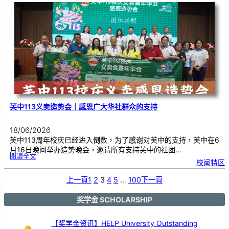
度
感
恩
卡
设
计
比
赛
颁
奖
仪
式
芙中113义卖造势会｜感恩广大华社群众的支持
18/06/2026
芙中113周年校庆已经进入倒数，为了感谢对芙中的支持，芙中在6
月16日晚间举办造势晚会，邀请所有支持芙中的社团…
:
閱讀全文
芙
校闻特区
中
1
1
3
义
上一頁
1
2
3
4
5
…
100
下一頁
卖
造
势
会
｜
感
奖学金 SCHOLARSHIP
恩
广
大
华
社
群
【奖学金资讯】HELP University Outstanding
众
的