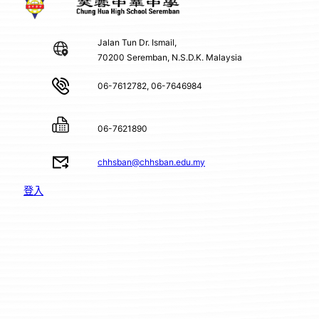
Jalan Tun Dr. Ismail,
70200 Seremban, N.S.D.K. Malaysia
06-7612782, 06-7646984
06-7621890
chhsban@chhsban.edu.my
登入