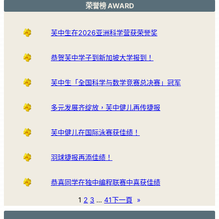
荣誉榜 AWARD
芙中生在2026亚洲科学营获荣誉奖
恭贺芙中学子到新加坡大学报到！
芙中生「全国科学与数学竞赛总决赛」冠军
多元发展齐绽放，芙中健儿再传捷报
芙中健儿在国际泳赛获佳绩！
羽球捷报再添佳绩！
恭喜同学在独中编程联赛中喜获佳绩
1
2
3
…
41
下一頁
»