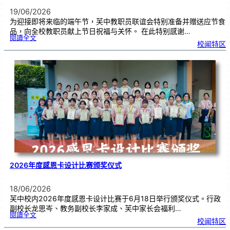
19/06/2026
为迎接即将来临的端午节，芙中教职员联谊会特别准备并赠送应节食
品，向全校教职员献上节日祝福与关怀。 在此特别感谢…
:
閱讀全文
端
校闻特区
午
节
快
乐
，
芙
中
教
师
们
！
2026年度感恩卡设计比赛颁奖仪式
18/06/2026
芙中校内2026年度感恩卡设计比赛于6月18日举行颁奖仪式。行政
副校长龙思岑、教务副校长李家成、芙中家长会福利…
:
閱讀全文
2
校闻特区
0
2
6