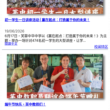
仪
式
初一学生一日讲座活动 | 赢在起点：打造属于你的未来！
19/06/2026
6月17日，芙蓉中华中学以《赢在起点：打造属于你的未来！》为主
题，举办一场针对474名初一学生的大型讲座，让学…
:
閱讀全文
初
校闻特区
一
学
生
一
日
讲
座
活
动
|
赢
在
起
点
：
打
造
属
于
你
的
未
来
！
端午节快乐，芙中教师们！