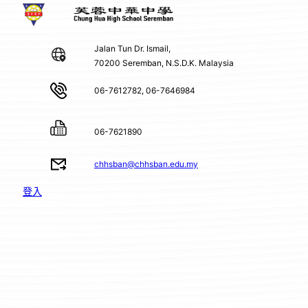
Jalan Tun Dr. Ismail,
70200 Seremban, N.S.D.K. Malaysia
06-7612782, 06-7646984
06-7621890
chhsban@chhsban.edu.my
登入