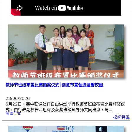
教师节班级布置比赛颁奖仪式 |创意布置营造温馨校园
23/06/2026
6月22日，芙中联课处在自由讲堂举行教师节班级布置比赛颁奖仪
式，由行政副校长龙思岑及获奖班级班导师共同出席，与…
:
閱讀全文
教
校闻特区
师
节
班
级
布
置
比
赛