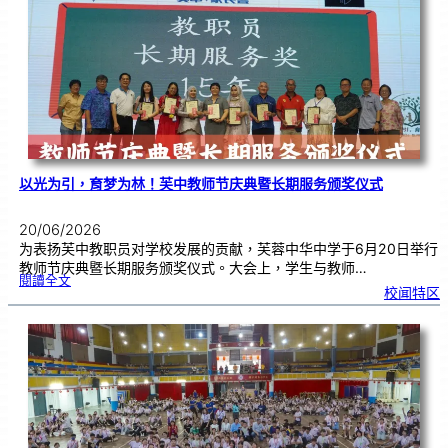
颁
奖
仪
式
|
创
意
布
置
营
造
温
馨
校
园
以光为引，育梦为林！芙中教师节庆典暨长期服务颁奖仪式
20/06/2026
为表扬芙中教职员对学校发展的贡献，芙蓉中华中学于6月20日举行
教师节庆典暨长期服务颁奖仪式。大会上，学生与教师…
:
閱讀全文
以
校闻特区
光
为
引
，
育
梦
为
林
！
芙
中
教
师
节
庆
典
暨
长
期
服
务
颁
奖