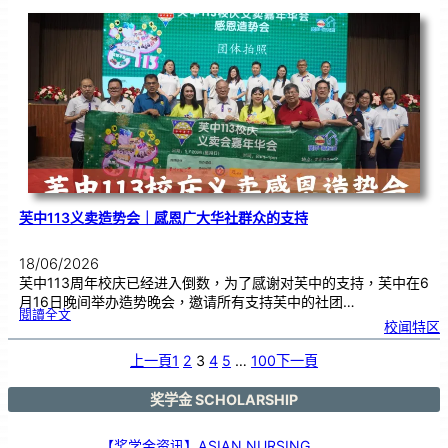
年
度
感
恩
卡
设
计
比
赛
颁
奖
仪
式
芙中113义卖造势会｜感恩广大华社群众的支持
18/06/2026
芙中113周年校庆已经进入倒数，为了感谢对芙中的支持，芙中在6
月16日晚间举办造势晚会，邀请所有支持芙中的社团…
:
閱讀全文
芙
校闻特区
中
1
1
3
义
上一頁
1
2
3
4
5
…
100
下一頁
卖
造
势
会
｜
感
奖学金 SCHOLARSHIP
恩
广
大
华
社
群
【奖学金资讯】ASIAN NURSING
众