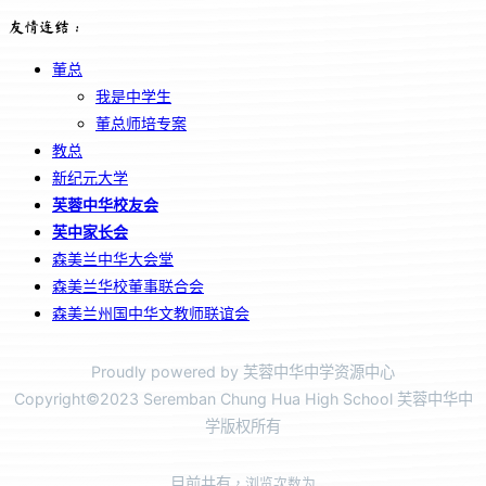
友情连结：
董总
我是中学生
董总师培专案
教总
新纪元大学
芙蓉中华校友会
芙中家长会
森美兰中华大会堂
森美兰华校董事联合会
森美兰州国中华文教师联谊会
Proudly powered by 芙蓉中华中学资源中心
Copyright©2023 Seremban Chung Hua High School 芙蓉中华中
学版权所有
目前共有
，浏览次数为