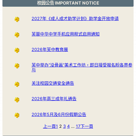
校园公告 IMPORTANT NOTICE
2027年《成人成才助学计划》助学金开放申请
芙蓉中华中学手机应用程式启用通知
2026年芙中教育展
芙中举办“没骨画”美术工作坊，即日接受报名盼各界参
与
关注校园交通安全通告
2026年高三成年礼通告
2026年5月及6月份假期公告
上一頁
1
2
3
4
…
17
下一頁