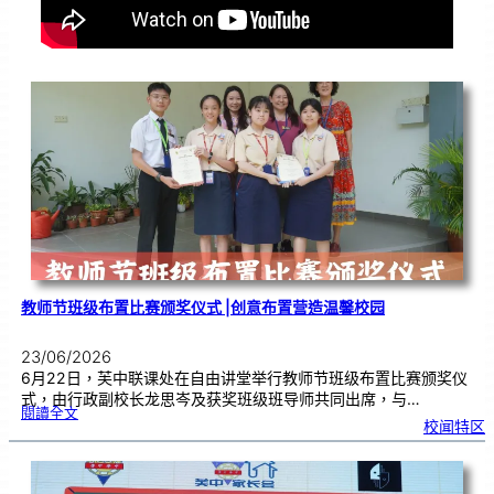
教师节班级布置比赛颁奖仪式 |创意布置营造温馨校园
23/06/2026
6月22日，芙中联课处在自由讲堂举行教师节班级布置比赛颁奖仪
式，由行政副校长龙思岑及获奖班级班导师共同出席，与…
:
閱讀全文
教
校闻特区
师
节
班
级
布
置
比
赛
颁