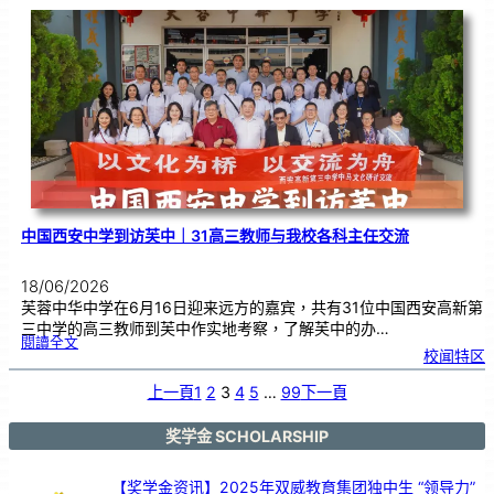
校
庆
｜
义
卖
预
售
已
开
展
中国西安中学到访芙中｜31高三教师与我校各科主任交流
18/06/2026
芙蓉中华中学在6月16日迎来远方的嘉宾，共有31位中国西安高新第
三中学的高三教师到芙中作实地考察，了解芙中的办…
:
閱讀全文
中
校闻特区
国
西
安
中
学
上一頁
1
2
3
4
5
…
99
下一頁
到
访
芙
中
｜
3
奖学金 SCHOLARSHIP
1
高
三
教
师
与
【奖学金资讯】2025年双威教育集团独中生 “领导力”
我