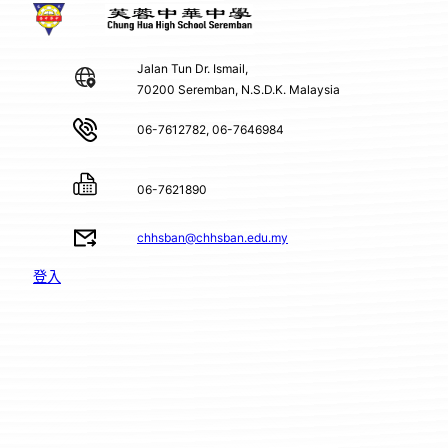
Jalan Tun Dr. Ismail,
70200 Seremban, N.S.D.K. Malaysia
06-7612782, 06-7646984
06-7621890
chhsban@chhsban.edu.my
登入