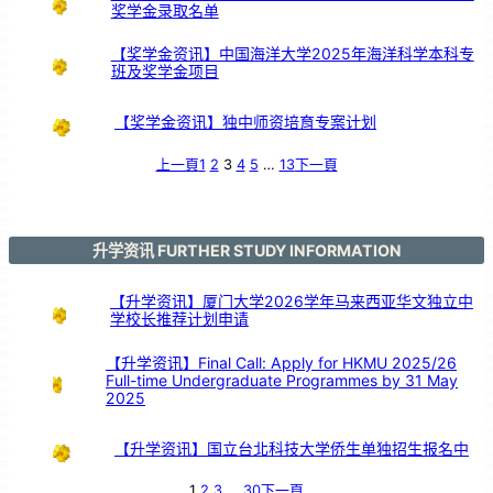
校
奖学金录取名单
各
科
主
任
交
流
【奖学金资讯】中国海洋大学2025年海洋科学本科专
班及奖学金项目
【奖学金资讯】独中师资培育专案计划
上一頁
1
2
3
4
5
…
13
下一頁
升学资讯 FURTHER STUDY INFORMATION
【升学资讯】厦门大学2026学年马来西亚华文独立中
学校长推荐计划申请
【升学资讯】Final Call: Apply for HKMU 2025/26
Full-time Undergraduate Programmes by 31 May
2025
【升学资讯】国立台北科技大学侨生单独招生报名中
1
2
3
…
30
下一頁