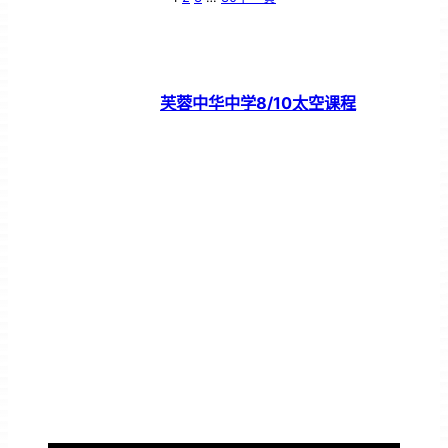
芙蓉中华中学8/10太空课程