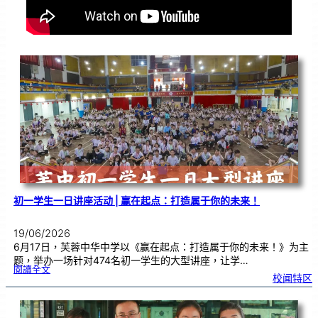
初一学生一日讲座活动 | 赢在起点：打造属于你的未来！
19/06/2026
6月17日，芙蓉中华中学以《赢在起点：打造属于你的未来！》为主
题，举办一场针对474名初一学生的大型讲座，让学…
:
閱讀全文
初
校闻特区
一
学
生
一
日
讲
座
活