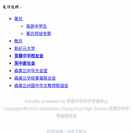
友情连结：
董总
我是中学生
董总师培专案
教总
新纪元大学
芙蓉中华校友会
芙中家长会
森美兰中华大会堂
森美兰华校董事联合会
森美兰州国中华文教师联谊会
Proudly powered by 芙蓉中华中学资源中心
Copyright©2023 Seremban Chung Hua High School 芙蓉中华中
学版权所有
目前共有
，浏览次数为