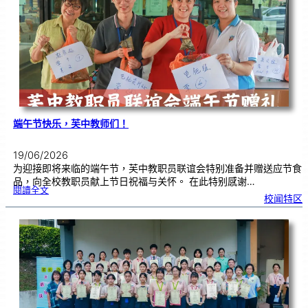
动
|
赢
在
起
点
：
打
造
属
于
你
的
未
来
！
端午节快乐，芙中教师们！
19/06/2026
为迎接即将来临的端午节，芙中教职员联谊会特别准备并赠送应节食
品，向全校教职员献上节日祝福与关怀。 在此特别感谢…
:
閱讀全文
端
校闻特区
午
节
快
乐
，
芙
中
教
师
们
！