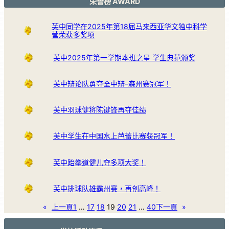
荣誉榜 AWARD
芙中同学在2025年第18届马来西亚华文独中科学
营荣获多奖项
芙中2025年第一学期本班之星 学生典范颁奖
芙中辩论队勇夺全中辩–森州赛冠军！
芙中羽球健将陈键锋再夺佳绩
芙中学生在中国水上芭蕾比赛获冠军！
芙中跆拳道健儿夺多项大奖！
芙中排球队雄霸州赛，再创高峰！
«
上一頁
1
…
17
18
19
20
21
…
40
下一頁
»