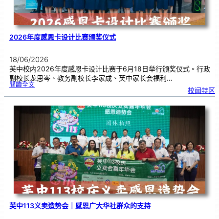
2026年度感恩卡设计比赛颁奖仪式
18/06/2026
芙中校内2026年度感恩卡设计比赛于6月18日举行颁奖仪式。行政
副校长龙思岑、教务副校长李家成、芙中家长会福利…
:
閱讀全文
2
校闻特区
0
2
6
年
度
感
恩
卡
设
计
比
赛
颁
奖
仪
式
芙中113义卖造势会｜感恩广大华社群众的支持