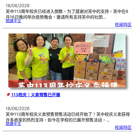
18/06/2026
芙中113周年校庆已经进入倒数，为了感谢对芙中的支持，芙中在6
月16日晚间举办造势晚会，邀请所有支持芙中的社团…
:
閱讀全文
芙
校闻特区
中
1
1
3
义
卖
造
势
会
｜
感
恩
广
大
华
社
群
众
的
支
持
113校庆｜义卖预售已开展
18/06/2026
芙中113周年校庆义卖预售预售活动已经开始了！芙中校庆义卖获得
许多商家的热烈支持，如今在学校的已展开预售活动，…
:
閱讀全文
校闻特区
1
1
3