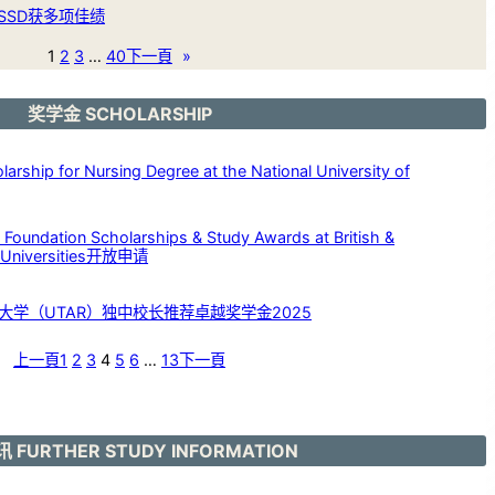
SSD获多项佳绩
1
2
3
…
40
下一頁
»
奖学金 SCHOLARSHIP
p for Nursing Degree at the National University of
dation Scholarships & Study Awards at British &
c Universities开放申请
大学（UTAR）独中校长推荐卓越奖学金2025
上一頁
1
2
3
4
5
6
…
13
下一頁
 FURTHER STUDY INFORMATION