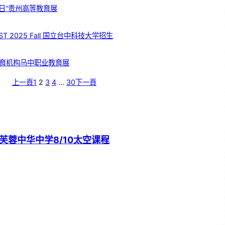
日“贵州高等教育展
T 2025 Fall 国立台中科技大学招生
育机构马中职业教育展
上一頁
1
2
3
4
…
30
下一頁
芙蓉中华中学8/10太空课程