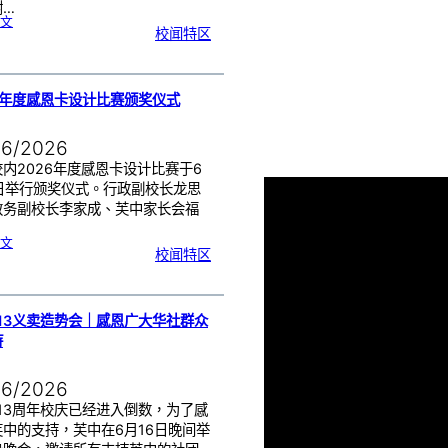
谢…
:
文
端
校闻特区
午
节
快
乐
，
芙
中
教
师
们
6年度感恩卡设计比赛颁奖仪式
！
06/2026
内2026年度感恩卡设计比赛于6
8日举行颁奖仪式。行政副校长龙思
教务副校长李家成、芙中家长会福
:
文
2
校闻特区
0
2
6
年
度
感
恩
卡
设
计
13义卖造势会｜感恩广大华社群众
比
赛
持
颁
奖
仪
式
06/2026
13周年校庆已经进入倒数，为了感
芙中的支持，芙中在6月16日晚间举