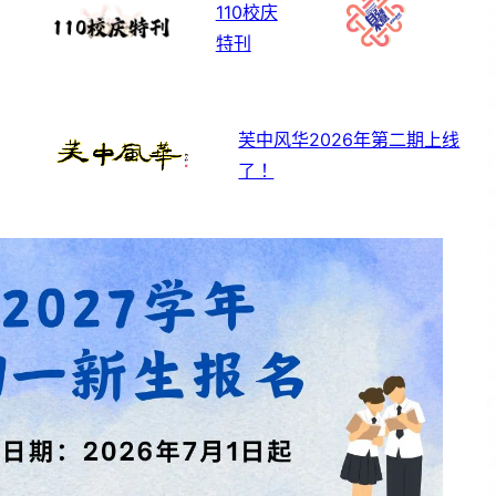
110校庆
特刊
芙中风华2026年第二期上线
了！