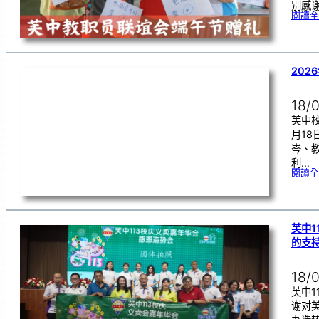
别感
閱讀全
202
18/
芙中校
月1
岑、
利…
閱讀全
芙中1
的支
18/
芙中1
谢对