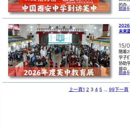
的办
閱讀全
202
未来
15/
随着2
学子
协助
蓉中
閱讀全
上一頁
1
2
3
4
5
…
99
下一頁