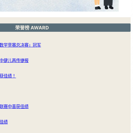
荣誉榜 AWARD
数学竞赛总决赛」冠军
中健儿再传捷报
获佳绩！
联赛中喜获佳绩
佳绩