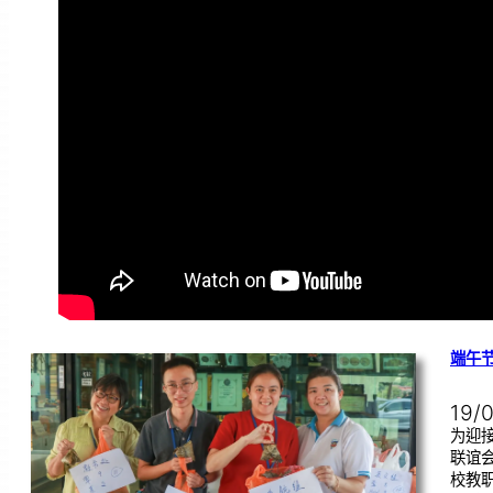
端午
19/
为迎
联谊
校教