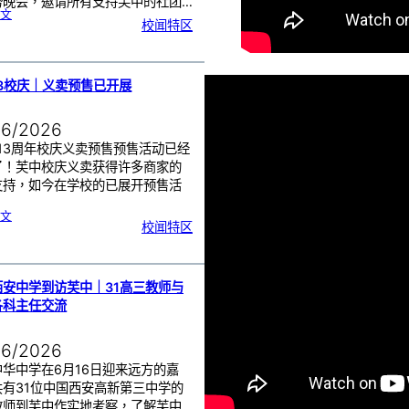
势晚会，邀请所有支持芙中的社团…
:
文
芙
校闻特区
中
1
1
3
义
卖
造
势
会
｜
13校庆｜义卖预售已开展
感
恩
广
大
华
社
06/2026
群
众
的
支
13周年校庆义卖预售预售活动已经
持
了！芙中校庆义卖获得许多商家的
支持，如今在学校的已展开预售活
…
:
文
校闻特区
1
1
3
校
庆
｜
义
卖
预
西安中学到访芙中｜31高三教师与
售
已
开
各科主任交流
展
06/2026
中华中学在6月16日迎来远方的嘉
共有31位中国西安高新第三中学的
教师到芙中作实地考察，了解芙中