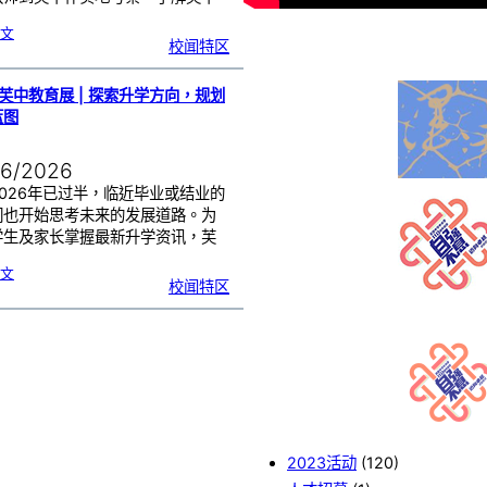
…
:
文
中
校闻特区
国
西
安
中
学
到
访
6芙中教育展 | 探索升学方向，规划
芙
中
｜
蓝图
3
1
高
三
教
师
06/2026
与
我
校
各
026年已过半，临近毕业或结业的
科
主
们也开始思考未来的发展道路。为
任
交
流
学生及家长掌握最新升学资讯，芙
…
:
文
2
校闻特区
0
2
6
芙
中
教
育
展
|
探
索
升
学
方
向
，
规
划
未
来
蓝
图
2023活动
(120)