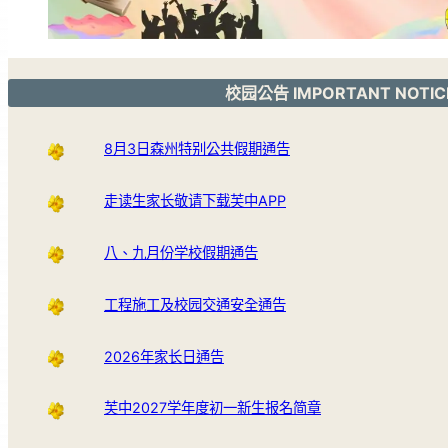
校园公告 IMPORTANT NOTIC
8月3日森州特别公共假期通告
走读生家长敬请下载芙中APP
八、九月份学校假期通告
工程施工及校园交通安全通告
2026年家长日通告
芙中2027学年度初一新生报名简章