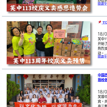
办造
閱讀全
1
18/
芙中1
开始
热烈
动，
閱讀全
中国
我校
18/
芙蓉
宾，
高三