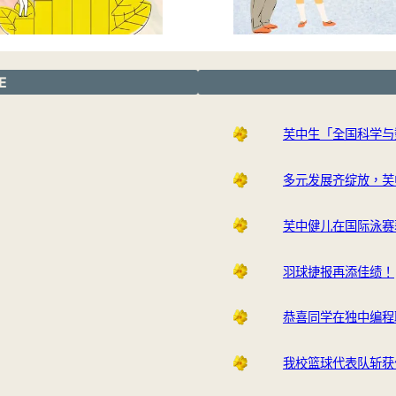
E
芙中生「全国科学与
多元发展齐绽放，芙
芙中健儿在国际泳赛
羽球捷报再添佳绩！
恭喜同学在独中编程
我校篮球代表队斩获