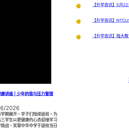
【升学资讯】5月22
【升学资讯】NTCUS
【升学资讯】独大教
康讲座 | 少年的我与压力管理
06/2026
新学期展开，学子们陆续返校。为
高三学生以更健康的心态迎接学习
学挑战，芙蓉中华中学于返校当日