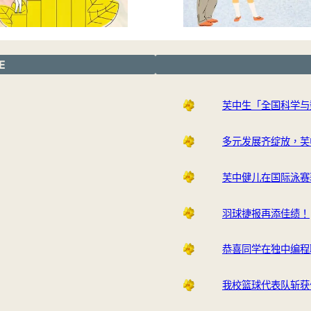
E
芙中生「全国科学与
多元发展齐绽放，芙
芙中健儿在国际泳赛
羽球捷报再添佳绩！
恭喜同学在独中编程
我校篮球代表队斩获