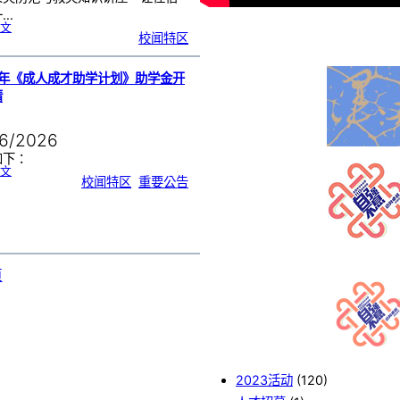
一…
:
文
芙
校闻特区
中
宿
舍
大
会
|
防
7年《成人成才助学计划》助学金开
火
演
习
请
与
救
灾
讲
座
提
06/2026
升
学
子
安
如下：
全
意
:
文
识
2
校闻特区
, 
重要公告
0
2
7
年
《
成
人
成
才
助
学
计
划
》
助
頁
学
金
开
放
申
请
2023活动
(120)