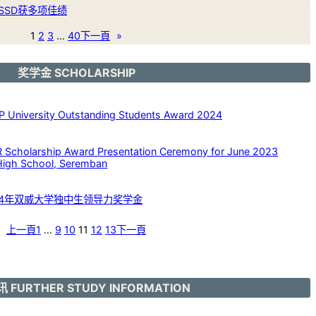
SSD获多项佳绩
1
2
3
…
40
下一頁
»
奖学金 SCHOLARSHIP
versity Outstanding Students Award 2024
larship Award Presentation Ceremony for June 2023
High School, Seremban
24年双威大学独中生领导力奖学金
上一頁
1
…
9
10
11
12
13
下一頁
 FURTHER STUDY INFORMATION