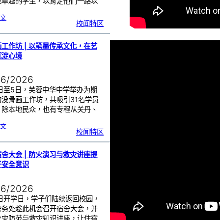
现卓越的学生，以肯定他们一路以
…
:
文
周
校闻特区
会
颁
奖
仪
式
|
芙
工作坊 | 以笔墨传承文化，在艺
中
学
子
沉淀心境
屡
创
学
业
与
赛
06/2026
事
佳
绩
！
3日至5日，芙蓉中华中学举办为期
的没骨画工作坊，共吸引31名学员
。除本地民众，也有专程从关丹、
…
:
文
没
校闻特区
骨
画
工
作
坊
|
以
舍大会 | 防火演习与救灾讲座提
笔
墨
传
子安全意识
承
文
化
，
在
艺
06/2026
术
中
沉
淀
8日开学日，学子们陆续返回校园，
心
境
舍务处趁此机会召开宿舍大会，并
火灾防范与救灾知识讲座，让住宿