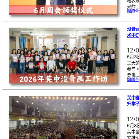
域表
来的
閱讀全
没骨画
术中
12/
6月
三天
参与
柔佛
閱讀全
芙中宿
升学
12/
6月
芙中
安排