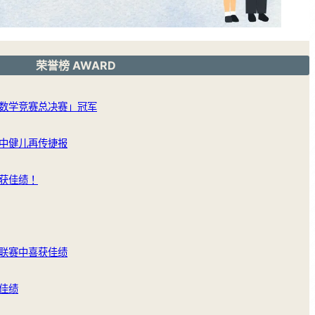
荣誉榜 AWARD
数学竞赛总决赛」冠军
中健儿再传捷报
获佳绩！
联赛中喜获佳绩
佳绩