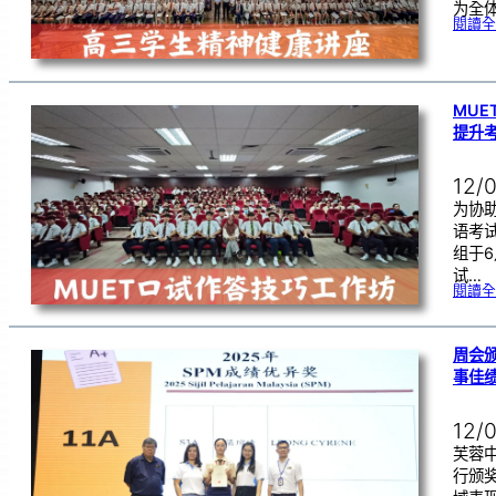
为全
閱讀全
MU
提升
12/
为协
语考
组于6
试…
閱讀全
周会颁
事佳
12/
芙蓉
行颁