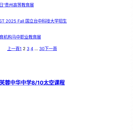
日“贵州高等教育展
T 2025 Fall 国立台中科技大学招生
育机构马中职业教育展
上一頁
1
2
3
4
…
30
下一頁
芙蓉中华中学8/10太空课程