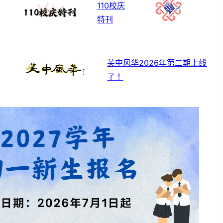
110校庆
特刊
芙中风华2026年第二期上线
了！