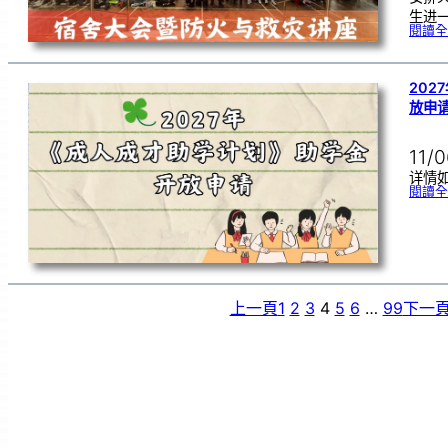
生进
閱讀全
202
放申
11/
详情
閱讀全
上一頁
1
2
3
4
5
6
…
99
下一