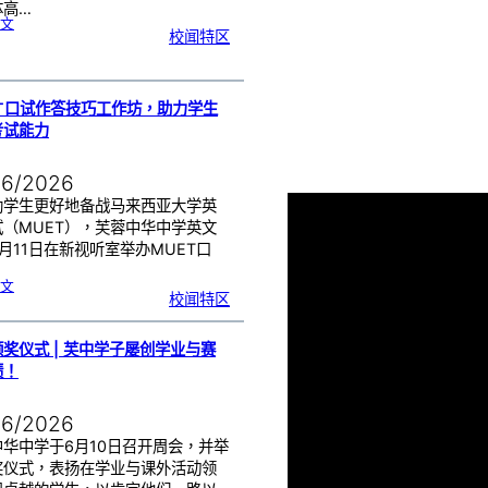
体高…
:
文
精
校闻特区
神
健
康
讲
座
|
少
年
的
我
ET口试作答技巧工作坊，助力学生
与
压
考试能力
力
管
理
06/2026
助学生更好地备战马来西亚大学英
试（MUET），芙蓉中华中学英文
月11日在新视听室举办MUET口
:
文
M
校闻特区
U
E
T
口
试
作
答
奖仪式 | 芙中学子屡创学业与赛
技
巧
工
绩！
作
坊
，
助
力
学
06/2026
生
提
升
考
中华中学于6月10日召开周会，并举
试
能
奖仪式，表扬在学业与课外活动领
力