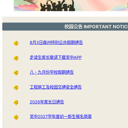
校园公告 IMPORTANT NOTIC
8月3日森州特别公共假期通告
走读生家长敬请下载芙中APP
八、九月份学校假期通告
工程施工及校园交通安全通告
2026年家长日通告
芙中2027学年度初一新生报名简章