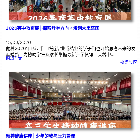
主
任
交
流
2026芙中教育展 | 探索升学方向，规划未来蓝图
15/06/2026
随着2026年已过半，临近毕业或结业的学子们也开始思考未来的发
展道路。为协助学生及家长掌握最新升学资讯，芙蓉中…
:
閱讀全文
2
校闻特区
0
2
6
芙
中
教
育
展
|
探
索
升
学
方
向
，
规
划
未
来
蓝
图
精神健康讲座 | 少年的我与压力管理