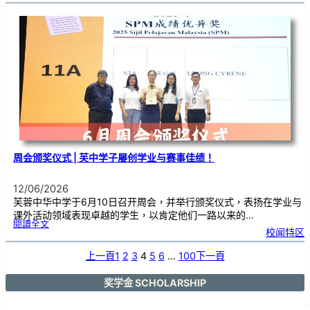
T
口
试
作
答
技
巧
工
作
坊
，
助
力
学
生
提
升
考
试
能
力
周会颁奖仪式 | 芙中学子屡创学业与赛事佳绩！
12/06/2026
芙蓉中华中学于6月10日召开周会，并举行颁奖仪式，表扬在学业与
课外活动领域表现卓越的学生，以肯定他们一路以来的…
:
閱讀全文
周
校闻特区
会
颁
奖
仪
式
上一頁
1
2
3
4
5
6
…
100
下一頁
|
芙
中
学
子
屡
奖学金 SCHOLARSHIP
创
学
业
与
赛