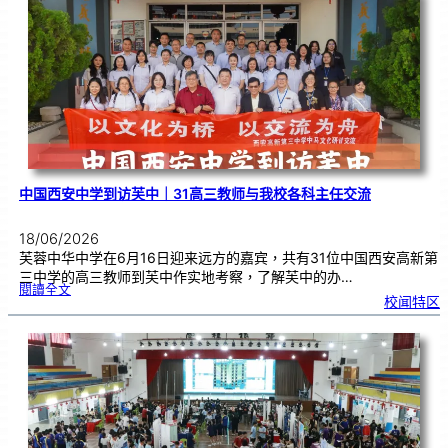
义
卖
预
售
已
开
展
中国西安中学到访芙中｜31高三教师与我校各科主任交流
18/06/2026
芙蓉中华中学在6月16日迎来远方的嘉宾，共有31位中国西安高新第
三中学的高三教师到芙中作实地考察，了解芙中的办…
:
閱讀全文
中
校闻特区
国
西
安
中
学
到
访
芙
中
｜
3
1
高
三
教
师
与
我
校
各
科