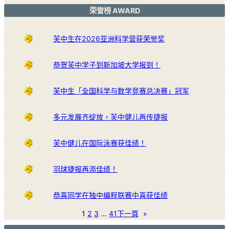
荣誉榜 AWARD
芙中生在2026亚洲科学营获荣誉奖
恭贺芙中学子到新加坡大学报到！
芙中生「全国科学与数学竞赛总决赛」冠军
多元发展齐绽放，芙中健儿再传捷报
芙中健儿在国际泳赛获佳绩！
羽球捷报再添佳绩！
恭喜同学在独中编程联赛中喜获佳绩
1
2
3
…
41
下一頁
»