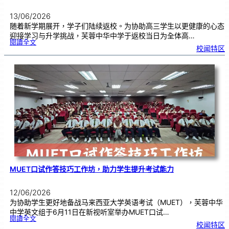
13/06/2026
随着新学期展开，学子们陆续返校。为协助高三学生以更健康的心态
迎接学习与升学挑战，芙蓉中华中学于返校当日为全体高…
:
閱讀全文
精
校闻特区
神
健
康
讲
座
|
少
年
的
我
与
压
力
管
理
MUET口试作答技巧工作坊，助力学生提升考试能力
12/06/2026
为协助学生更好地备战马来西亚大学英语考试（MUET），芙蓉中华
中学英文组于6月11日在新视听室举办MUET口试…
:
閱讀全文
M
校闻特区
U
E