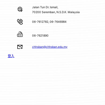
Jalan Tun Dr. Ismail,
70200 Seremban, N.S.D.K. Malaysia
06-7612782, 06-7646984
06-7621890
chhsban@chhsban.edu.my
登入