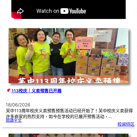
113校庆｜义卖预售已开展
18/06/2026
芙中113周年校庆义卖预售预售活动已经开始了！芙中校庆义卖获得
许多商家的热烈支持，如今在学校的已展开预售活动，…
:
閱讀全文
校闻特区
1
1
3
校
庆
｜