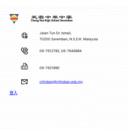
Jalan Tun Dr. Ismail,
70200 Seremban, N.S.D.K. Malaysia
06-7612782, 06-7646984
06-7621890
chhsban@chhsban.edu.my
登入