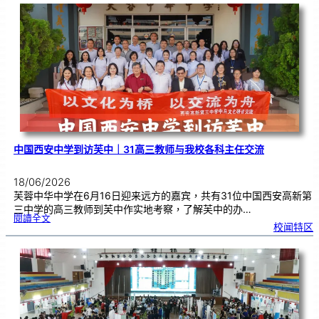
校
庆
｜
义
卖
预
售
已
开
展
中国西安中学到访芙中｜31高三教师与我校各科主任交流
18/06/2026
芙蓉中华中学在6月16日迎来远方的嘉宾，共有31位中国西安高新第
三中学的高三教师到芙中作实地考察，了解芙中的办…
:
閱讀全文
中
校闻特区
国
西
安
中
学
到
访
芙
中
｜
3
1
高
三
教
师
与
我
校