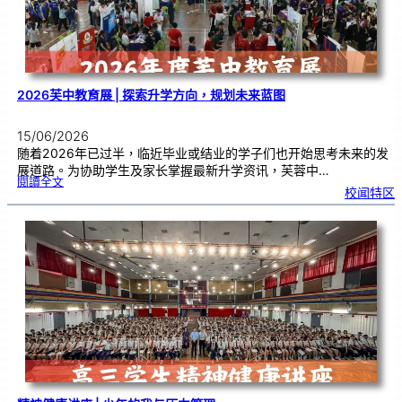
各
科
主
任
交
流
2026芙中教育展 | 探索升学方向，规划未来蓝图
15/06/2026
随着2026年已过半，临近毕业或结业的学子们也开始思考未来的发
展道路。为协助学生及家长掌握最新升学资讯，芙蓉中…
:
閱讀全文
2
校闻特区
0
2
6
芙
中
教
育
展
|
探
索
升
学
方
向
，
规
划
未
来
蓝
图