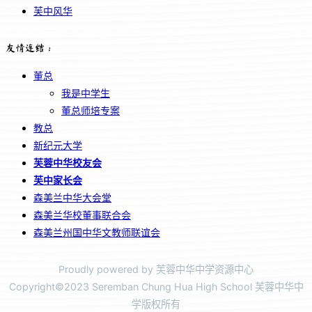
芙中风华
友情连结：
董总
我是中学生
董总师培专案
教总
新纪元大学
芙蓉中华校友会
芙中家长会
森美兰中华大会堂
森美兰华校董事联合会
森美兰州国中华文教师联谊会
Proudly powered by 芙蓉中华中学资源中心
Copyright©2023 Seremban Chung Hua High School 芙蓉中华中
学版权所有