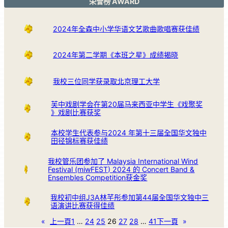
荣誉榜 AWARD
2024年全森中小学华语文艺歌曲歌唱赛获佳绩
2024年第二学期《本班之星》成绩揭晓
我校三位同学获录取北京理工大学
芙中戏剧学会在第20届马来西亚中学生《戏聚奖
》戏剧比赛获奖
本校学生代表参与2024 年第十三届全国华文独中
田径锦标赛获佳绩
我校管乐团参加了 Malaysia International Wind
Festival (miwFEST) 2024 的 Concert Band &
Ensembles Competition获金奖
我校初中组J3A林芊彤参加第44届全国华文独中三
语演讲比赛获得佳绩
«
上一頁
1
…
24
25
26
27
28
…
41
下一頁
»