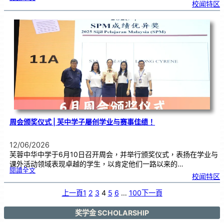
M
校闻特区
U
E
T
口
试
作
答
技
巧
工
作
坊
，
助
力
学
生
提
升
考
试
能
力
周会颁奖仪式 | 芙中学子屡创学业与赛事佳绩！
12/06/2026
芙蓉中华中学于6月10日召开周会，并举行颁奖仪式，表扬在学业与
课外活动领域表现卓越的学生，以肯定他们一路以来的…
:
閱讀全文
周
校闻特区
会
颁
奖
仪
式
上一頁
1
2
3
4
5
6
…
100
下一頁
|
芙
中
学
子
屡
奖学金 SCHOLARSHIP
创
学
业