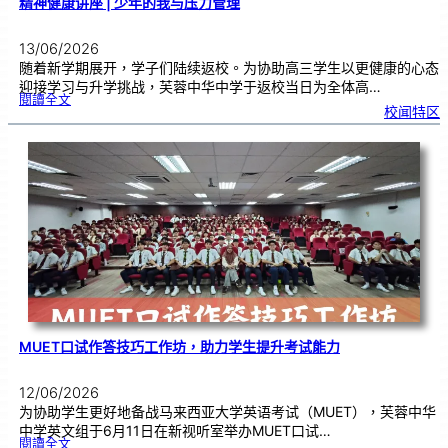
精神健康讲座 | 少年的我与压力管理
13/06/2026
随着新学期展开，学子们陆续返校。为协助高三学生以更健康的心态
迎接学习与升学挑战，芙蓉中华中学于返校当日为全体高…
:
閱讀全文
精
校闻特区
神
健
康
讲
座
|
少
年
的
我
与
压
力
管
理
MUET口试作答技巧工作坊，助力学生提升考试能力
12/06/2026
为协助学生更好地备战马来西亚大学英语考试（MUET），芙蓉中华
中学英文组于6月11日在新视听室举办MUET口试…
:
閱讀全文