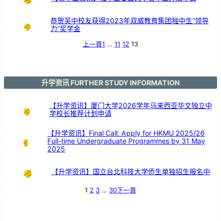
安
全
意
识
恭贺芙中校友获得2023年双威教育集团独中生“领导
力”奖学金
上一頁
1
…
11
12
13
升学资讯 FURTHER STUDY INFORMATION
【升学资讯】厦门大学2026学年马来西亚华文独立中
学校长推荐计划申请
【升学资讯】Final Call: Apply for HKMU 2025/26
Full-time Undergraduate Programmes by 31 May
2025
【升学资讯】国立台北科技大学侨生单独招生报名中
1
2
3
…
30
下一頁