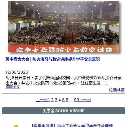
坊
|
以
笔
墨
传
承
文
化
，
在
艺
术
中
沉
淀
心
境
芙中宿舍大会 | 防火演习与救灾讲座提升学子安全意识
12/06/2026
6月8日开学日，学子们陆续返回校园，芙中舍务处趁此机会召开宿
舍大会，并安排火灾防范与救灾知识讲座，让住宿生进一…
:
閱讀全文
芙
校闻特区
中
宿
舍
大
会
上一頁
1
2
3
4
5
6
…
99
下一頁
|
防
火
演
习
与
奖学金 SCHOLARSHIP
救
灾
讲
座
提
升
学
【奖学金资讯】独中工委会大学贷学金开放申请
子