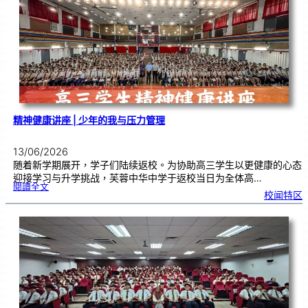
探
索
升
学
方
向
，
规
划
未
来
蓝
图
精神健康讲座 | 少年的我与压力管理
13/06/2026
随着新学期展开，学子们陆续返校。为协助高三学生以更健康的心态
迎接学习与升学挑战，芙蓉中华中学于返校当日为全体高…
:
閱讀全文
精
校闻特区
神
健
康
讲
座
|
少
年
的
我
与
压
力
管
理