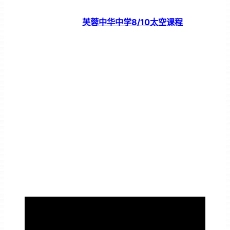
芙蓉中华中学8/10太空课程