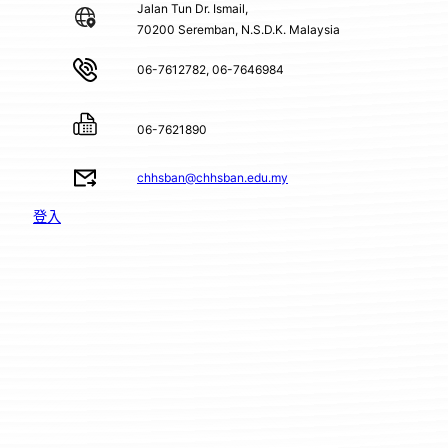
Jalan Tun Dr. Ismail,
70200 Seremban, N.S.D.K. Malaysia
06-7612782, 06-7646984
06-7621890
chhsban@chhsban.edu.my
登入