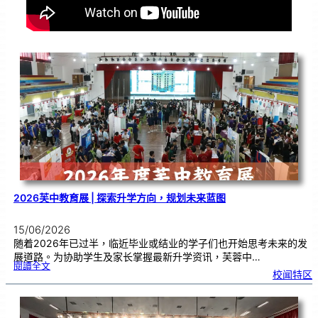
2026芙中教育展 | 探索升学方向，规划未来蓝图
15/06/2026
随着2026年已过半，临近毕业或结业的学子们也开始思考未来的发
展道路。为协助学生及家长掌握最新升学资讯，芙蓉中…
:
閱讀全文
2
校闻特区
0
2
6
芙
中
教
育
展
|