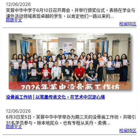
12/06/2026
芙蓉中华中学于6月10日召开周会，并举行颁奖仪式，表扬在学业与
课外活动领域表现卓越的学生，以肯定他们一路以来的…
:
閱讀全文
周
校闻特区
会
颁
奖
仪
式
|
芙
中
学
子
屡
创
学
业
与
赛
事
佳
绩
！
没骨画工作坊 | 以笔墨传承文化，在艺术中沉淀心境
12/06/2026
6月3日至5日，芙蓉中华中学举办为期三天的没骨画工作坊，共吸引
31名学员参与。除本地民众，也有专程从关丹、柔佛…
:
閱讀全文
没
校闻特区
骨
画
工
作