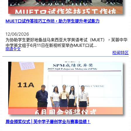
MUET口试作答技巧工作坊，助力学生提升考试能力
12/06/2026
为协助学生更好地备战马来西亚大学英语考试（MUET），芙蓉中华
中学英文组于6月11日在新视听室举办MUET口试…
:
閱讀全文
M
校闻特区
U
E
T
口
试
作
答
技
巧
工
作
坊
，
助
力
学
生
提
升
考
试
能
力
周会颁奖仪式 | 芙中学子屡创学业与赛事佳绩！