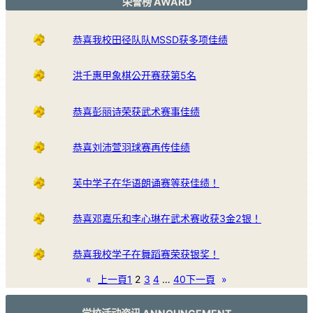
荣誉榜 AWARD
恭喜我校田径队队MSSD获多项佳绩
洪千惠甲象棋公开赛获第5名
恭喜彭丽诗荣获武术赛事佳绩
恭喜刘沛萱羽球赛再传佳绩
芙中学子在华语朗诵赛等获佳绩！
恭喜邓嘉乐和李心琳在武术赛收获3金2银！
恭喜我校学子在舞蹈赛荣获银奖！
«
上一頁
1
2
3
4
…
40
下一頁
»