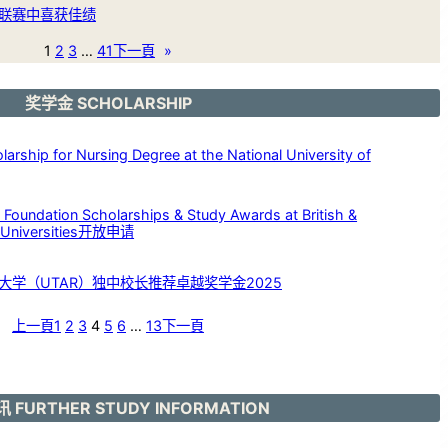
联赛中喜获佳绩
1
2
3
…
41
下一頁
»
奖学金 SCHOLARSHIP
p for Nursing Degree at the National University of
dation Scholarships & Study Awards at British &
c Universities开放申请
大学（UTAR）独中校长推荐卓越奖学金2025
上一頁
1
2
3
4
5
6
…
13
下一頁
 FURTHER STUDY INFORMATION