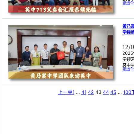
閱讀全
黄乃
学经
12/
202
学迎
裳中学
閱讀全
上一頁
1
…
41
42
43
44
45
…
100