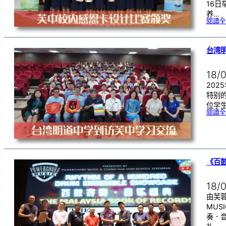
16
养…
閱讀全
台湾
18/
202
特别
位学
閱讀全
《百
18/
由芙蓉
MUS
奏．