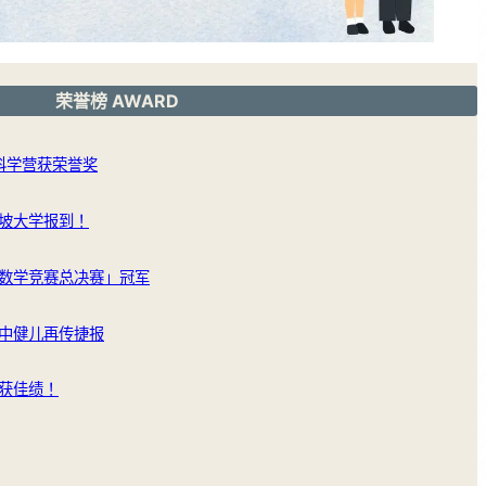
荣誉榜 AWARD
洲科学营获荣誉奖
坡大学报到！
数学竞赛总决赛」冠军
中健儿再传捷报
获佳绩！