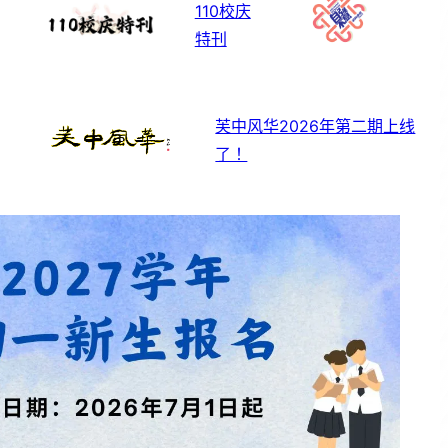
110校庆
特刊
芙中风华2026年第二期上线
了！