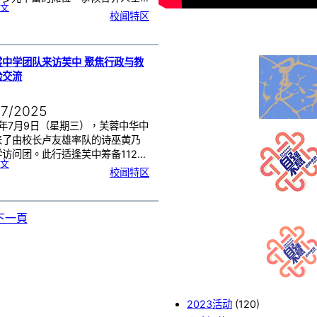
:
文
芙
校闻特区
中
1
1
2
周
年
校
庆
义
卖
裳中学团队来访芙中 聚焦行政与教
会
汇
验交流
报
|
7
月
1
3
日
07/2025
恭
候
光
5年7月9日（星期三），芙蓉中华中
临
来了由校长卢友雄率队的诗巫黄乃
访问团。此行适逢芙中筹备112…
:
文
黄
校闻特区
乃
裳
中
学
团
队
来
访
芙
下一頁
中
聚
焦
行
政
与
教
学
经
验
交
流
2023活动
(120)