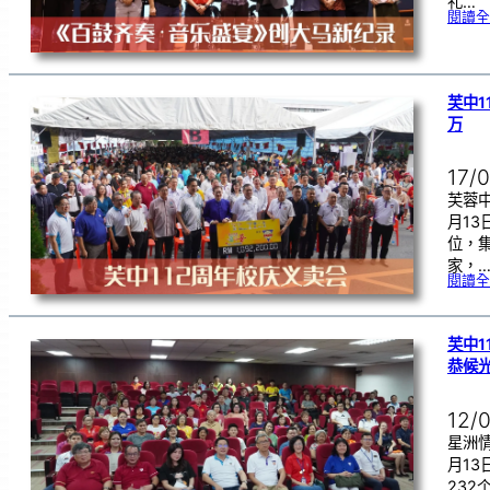
礼…
閱讀全
芙中1
万
17/
芙蓉中
月13
位，
家，
閱讀全
芙中1
恭候
12/
星洲情
月1
23