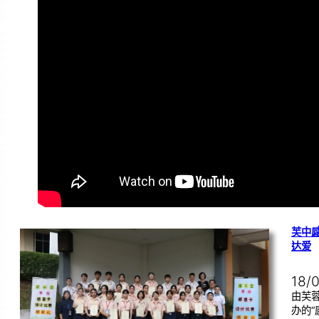
芙中感
达爱
18/
由芙
办的“