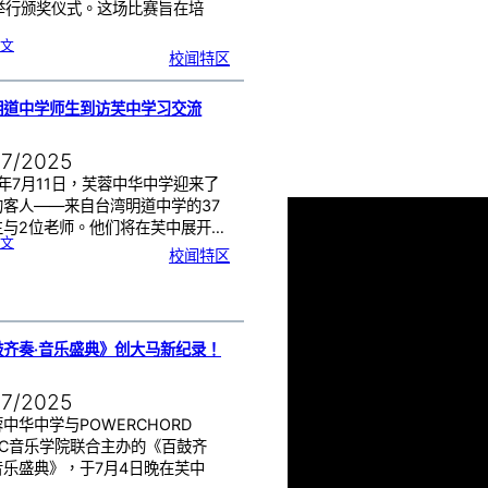
日举行颁奖仪式。这场比赛旨在培
:
文
芙
校闻特区
中
感
恩
卡
设
计
比
明道中学师生到访芙中学习交流
赛
颁
奖
|
用
创
07/2025
意
来
传
达
5年7月11日，芙蓉中华中学迎来了
爱
的客人——来自台湾明道中学的37
生与2位老师。他们将在芙中展开…
:
文
台
校闻特区
湾
明
道
中
学
师
生
到
访
芙
中
学
鼓齐奏·音乐盛典》创大马新纪录！
习
交
流
07/2025
中华中学与POWERCHORD
IC音乐学院联合主办的《百鼓齐
音乐盛典》，于7月4日晚在芙中