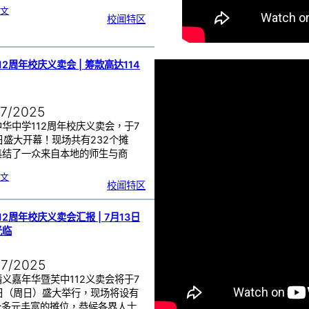
:
文
《
校闻特区
百
鼓
齐
奏
·
音
乐
盛
典
》
12周年校庆义卖会 | 筹款高达114
创
大
马
新
纪
录
！
07/2025
华中学112周年校庆义卖会，于7
日盛大开幕！现场共有232个摊
集结了一众来自本地的师生与商
…
:
文
芙
校闻特区
中
1
1
2
周
年
校
12周年校庆义卖会汇报 | 7月13日
庆
义
卖
光临
会
|
筹
款
高
达
07/2025
1
1
4
万
义嘉年华暨芙中112义卖会将于7
3日（周日）盛大举行，现场将设有
2个多元丰富的摊位，恭候各界人士…