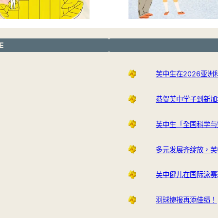
E
芙中生在2026亚
恭贺芙中学子到新加
芙中生「全国科学与
多元发展齐绽放，芙
芙中健儿在国际泳赛
羽球捷报再添佳绩！