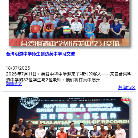
奖
|
用
创
意
来
传
达
爱
台湾明道中学师生到访芙中学习交流
18/07/2025
2025年7月11日，芙蓉中华中学迎来了特别的客人——来自台湾明
道中学的37位学生与2位老师。他们将在芙中展开…
:
閱讀全文
台
校闻特区
湾
明
道
中
学
师
生
到
访
芙
中
学
习
交
流