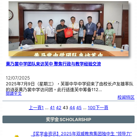
周
年
校
庆
义
卖
会
汇
报
|
7
月
1
3
日
恭
候
光
临
黄乃裳中学团队来访芙中 聚焦行政与教学经验交流
12/07/2025
2025年7月9日（星期三），芙蓉中华中学迎来了由校长卢友雄率队
的诗巫黄乃裳中学访问团。此行适逢芙中筹备112…
:
閱讀全文
黄
校闻特区
乃
裳
中
学
团
上一頁
1
…
41
42
43
44
45
…
100
下一頁
队
来
访
芙
中
聚
奖学金 SCHOLARSHIP
焦
行
政
与
教
学
【奖学金资讯】2025年双威教育集团独中生 “领导力”
经
验