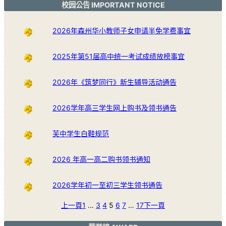
校园公告 IMPORTANT NOTICE
2026年森州华小教师子女申请半免学费事宜
2025年第51届高中统一考试成绩放榜事宜
2026年《筑梦同行》新生辅导活动通告
2026学年高三学生网上购书及领书通告
芙中学生白鞋规范
2026 年高一高二购书领书通知
2026学年初一至初三学生领书通告
上一頁
1
…
3
4
5
6
7
…
17
下一頁