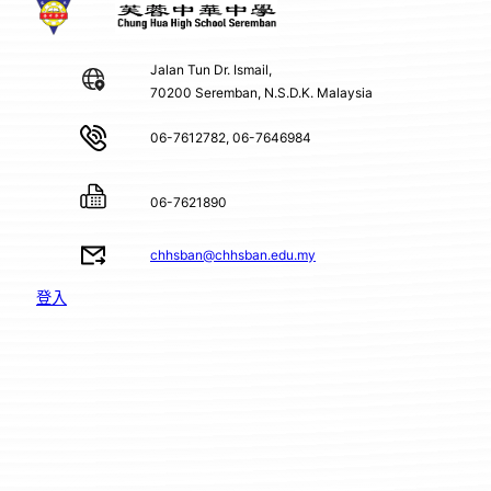
Jalan Tun Dr. Ismail,
70200 Seremban, N.S.D.K. Malaysia
06-7612782, 06-7646984
06-7621890
chhsban@chhsban.edu.my
登入