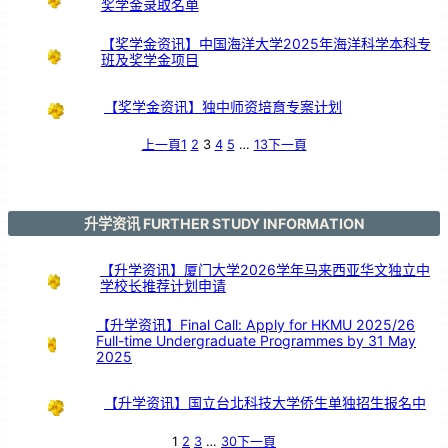
奖学金录取名单
交
流
【奖学金资讯】中国海洋大学2025年海洋科学本科专
班及奖学金项目
【奖学金资讯】独中师资培育专案计划
上一頁
1
2
3
4
5
…
13
下一頁
升学资讯 FURTHER STUDY INFORMATION
【升学资讯】厦门大学2026学年马来西亚华文独立中
学校长推荐计划申请
【升学资讯】Final Call: Apply for HKMU 2025/26
Full-time Undergraduate Programmes by 31 May
2025
【升学资讯】国立台北科技大学侨生单独招生报名中
1
2
3
…
30
下一頁