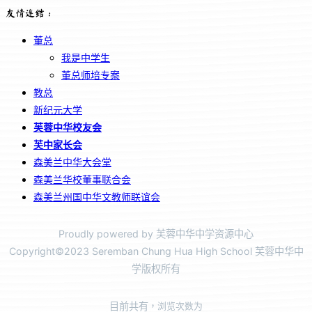
友情连结：
董总
我是中学生
董总师培专案
教总
新纪元大学
芙蓉中华校友会
芙中家长会
森美兰中华大会堂
森美兰华校董事联合会
森美兰州国中华文教师联谊会
Proudly powered by 芙蓉中华中学资源中心
Copyright©2023 Seremban Chung Hua High School 芙蓉中华中
学版权所有
目前共有
，浏览次数为