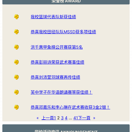
荣誉榜 AWARD
我校篮球代表队斩获佳绩
恭喜我校田径队队MSSD获多项佳绩
洪千惠甲象棋公开赛获第5名
恭喜彭丽诗荣获武术赛事佳绩
恭喜刘沛萱羽球赛再传佳绩
芙中学子在华语朗诵赛等获佳绩！
恭喜邓嘉乐和李心琳在武术赛收获3金2银！
«
上一頁
1
2
3
4
…
41
下一頁
»