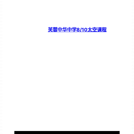
芙蓉中华中学8/10太空课程