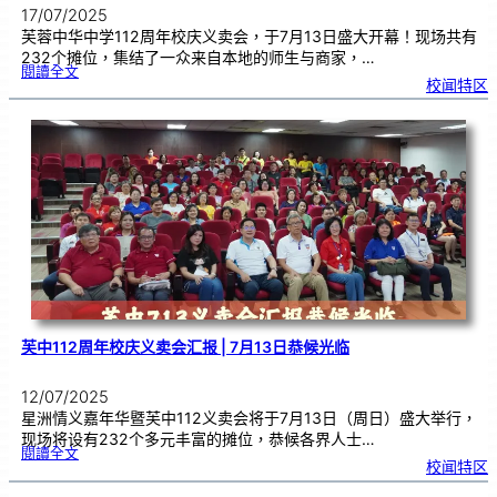
17/07/2025
芙蓉中华中学112周年校庆义卖会，于7月13日盛大开幕！现场共有
232个摊位，集结了一众来自本地的师生与商家，…
:
閱讀全文
芙
校闻特区
中
1
1
2
周
年
校
庆
义
卖
会
|
筹
款
高
达
1
1
4
万
芙中112周年校庆义卖会汇报 | 7月13日恭候光临
12/07/2025
星洲情义嘉年华暨芙中112义卖会将于7月13日（周日）盛大举行，
现场将设有232个多元丰富的摊位，恭候各界人士…
:
閱讀全文
芙
校闻特区
中
1
1
2