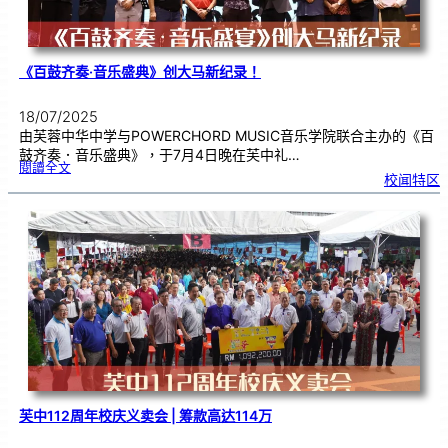
《百鼓齐奏·音乐盛典》创大马新纪录！
18/07/2025
由芙蓉中华中学与POWERCHORD MUSIC音乐学院联合主办的《百
鼓齐奏．音乐盛典》，于7月4日晚在芙中礼…
:
閱讀全文
《
校闻特区
百
鼓
齐
奏
·
音
乐
盛
典
》
创
大
马
新
纪
录
！
芙中112周年校庆义卖会 | 筹款高达114万