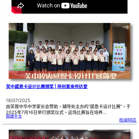
芙中感恩卡设计比赛颁奖 | 用创意来传达爱
18/07/2025
由芙蓉中华中学家长会赞助，辅导处主办的“感恩卡设计比赛”，于
2025年7月16日举行颁奖仪式。这场比赛旨在培养…
:
閱讀全文
芙
校闻特区
中
感
恩
卡
设
计
比
赛
颁