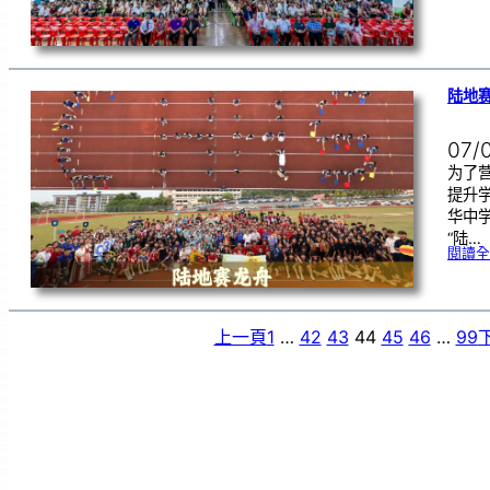
陆地赛
07/
为了
提升
华中学
“陆…
閱讀全
上一頁
1
…
42
43
44
45
46
…
99