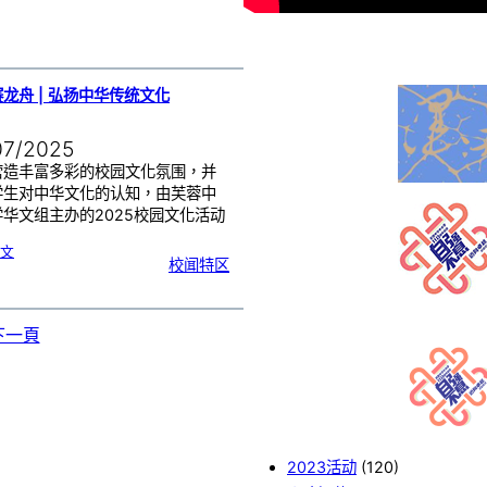
三
期
龙舟 | 弘扬中华传统文化
07/2025
营造丰富多彩的校园文化氛围，并
学生对中华文化的认知，由芙蓉中
华文组主办的2025校园文化活动
:
文
陆
校闻特区
地
赛
龙
舟
|
弘
扬
中
华
下一頁
传
统
文
化
2023活动
(120)