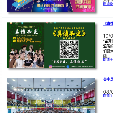
蓉中
閱讀全
《真
10/
“当
温暖的
们最
阻…
閱讀全
芙中风
08/
閱讀全