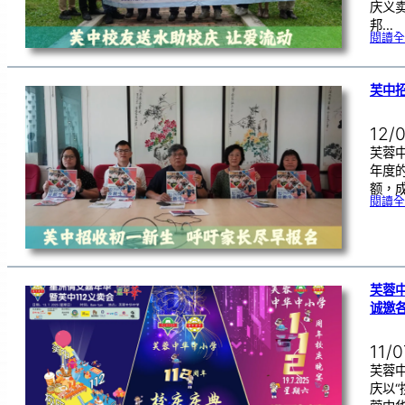
庆义
邦…
閱讀全
芙中招
12/
芙蓉中
年度
额，
閱讀全
芙蓉中
诚邀
11/
芙蓉中
庆以