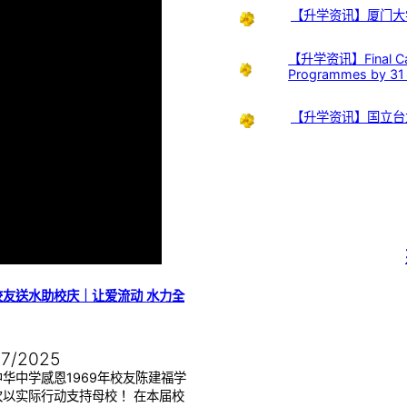
【升学资讯】厦门大
【升学资讯】Final Call:
Programmes by 31
【升学资讯】国立台
校友送水助校庆｜让爱流动 水力全
07/2025
华中学感恩1969年校友陈建福学
次以实际行动支持母校！ 在本届校