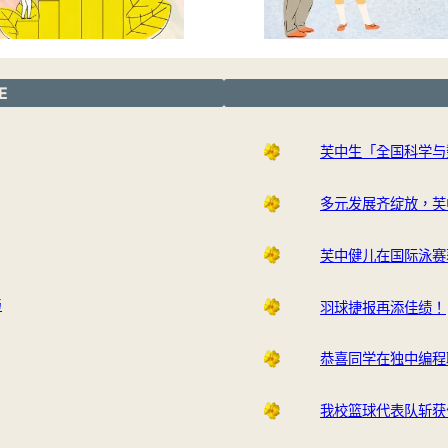
E
芙中生「全国科学与
多元发展齐绽放，芙
芙中健儿在国际泳赛
与
羽球捷报再添佳绩！
恭喜同学在独中编程
我校篮球代表队斩获