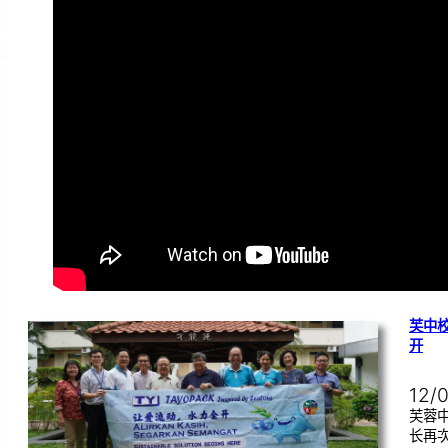
芙中
开
12/
芙蓉中
长再