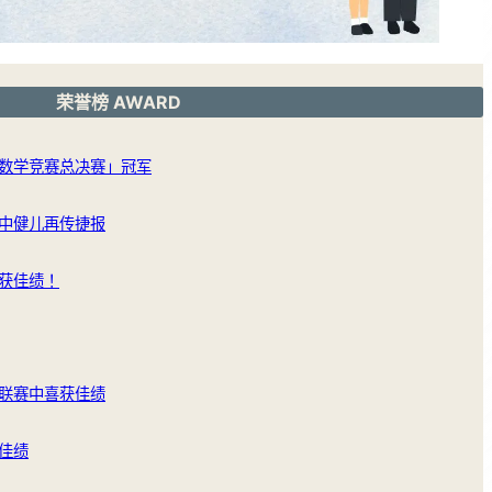
荣誉榜 AWARD
数学竞赛总决赛」冠军
中健儿再传捷报
获佳绩！
联赛中喜获佳绩
佳绩