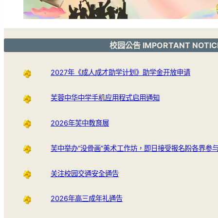
校园公告 IMPORTANT NOTIC
2027年《成人成才助学计划》助学金开放申请
芙蓉中华中学手机应用程式启用通知
2026年芙中教育展
芙中举办“没骨画”美术工作坊，即日接受报名盼各界参
关注校园交通安全通告
2026年高三成年礼通告