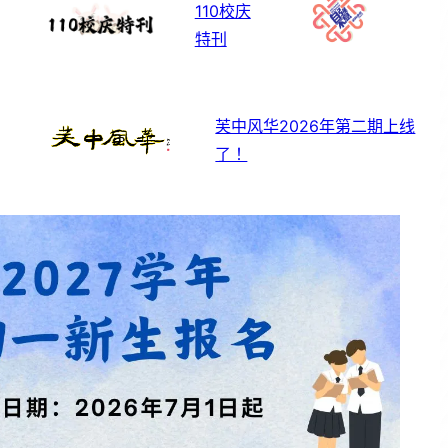
110校庆
特刊
芙中风华2026年第二期上线
了！