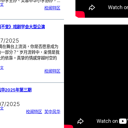
华中学主办、芙蓉中华小学协办，…
:
文
芙
校闻特区
蓉
中
华
中
小
学
1
1
2
周
情不变》戏剧学会大型公演
年
校
庆
三
大
庆
07/2025
典
｜
诚
邀
真情在舞台上流淌，你是否愿意成为
各
界
一部分？” 岁月流转中，亲情是我
共
赴
见
大的依靠。真挚的情感穿越时空的
证
:
文
《
校闻特区
真
情
不
变
》
戏
剧
学
会
大
华2025年第三期
型
公
演
07/2025
:
文
芙
校闻特区
, 
芙中风华
中
风
华
2
0
2
5
年
第