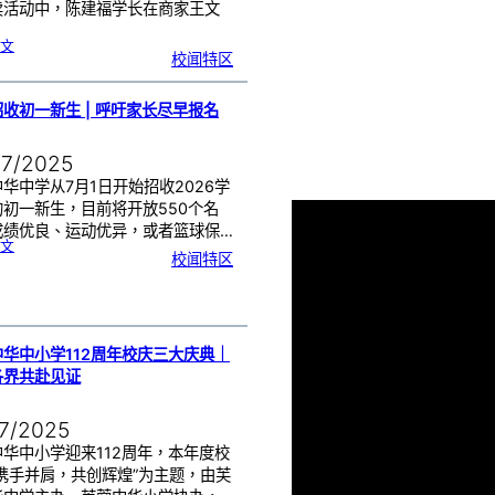
卖活动中，陈建福学长在商家王文
:
文
芙
校闻特区
中
校
友
送
水
助
校
收初一新生 | 呼吁家长尽早报名
庆
｜
让
爱
流
动
07/2025
水
力
全
开
华中学从7月1日开始招收2026学
的初一新生，目前将开放550个名
成绩优良、运动优异，或者篮球保…
:
文
芙
校闻特区
中
招
收
初
一
新
生
|
呼
吁
家
长
华中小学112周年校庆三大庆典｜
尽
早
报
各界共赴见证
名
07/2025
华中小学迎来112周年，本年度校
“携手并肩，共创辉煌”为主题，由芙