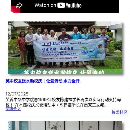
芙中校友送水助校庆｜让爱流动 水力全开
12/07/2025
芙蓉中华中学感恩1969年校友陈建福学长再次以实际行动支持母
校！ 在本届校庆义卖活动中，陈建福学长在商家王文邦…
:
閱讀全文
芙
校闻特区
中
校
友
送
水
助
校
庆
｜