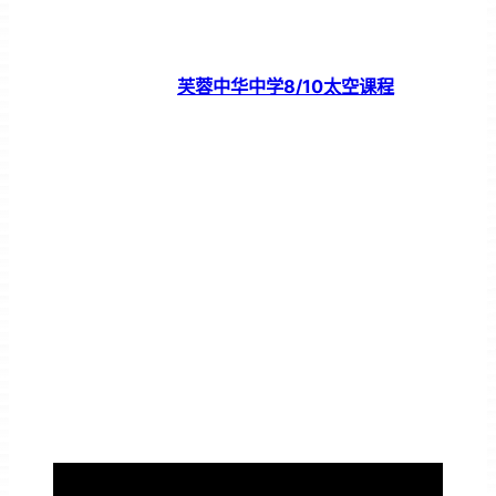
芙蓉中华中学8/10太空课程