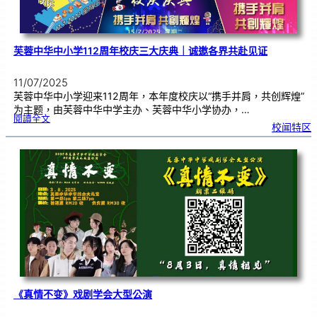
芙蓉中华中小学112周年校庆三大庆典｜诚邀各界共赴见证
11/07/2025
芙蓉中华中小学迎来112周年，本年度校庆以“携手并肩，共创辉煌”
为主题，由芙蓉中华中学主办、芙蓉中华小学协办，…
:
閱讀全文
芙
校闻特区
蓉
中
华
中
小
学
1
1
2
周
年
校
庆
三
大
庆
典
｜
诚
邀
各
界
共
赴
见
证
《真情不变》戏剧学会大型公演