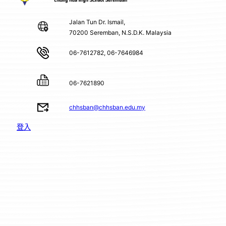
Jalan Tun Dr. Ismail,
70200 Seremban, N.S.D.K. Malaysia
06-7612782, 06-7646984
06-7621890
chhsban@chhsban.edu.my
登入