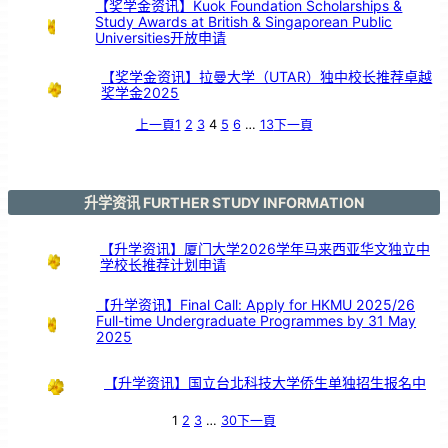
【奖学金资讯】Kuok Foundation Scholarships &
Study Awards at British & Singaporean Public
Universities开放申请
【奖学金资讯】拉曼大学（UTAR）独中校长推荐卓越
奖学金2025
上一頁
1
2
3
4
5
6
…
13
下一頁
升学资讯 FURTHER STUDY INFORMATION
【升学资讯】厦门大学2026学年马来西亚华文独立中
学校长推荐计划申请
【升学资讯】Final Call: Apply for HKMU 2025/26
Full-time Undergraduate Programmes by 31 May
2025
【升学资讯】国立台北科技大学侨生单独招生报名中
1
2
3
…
30
下一頁