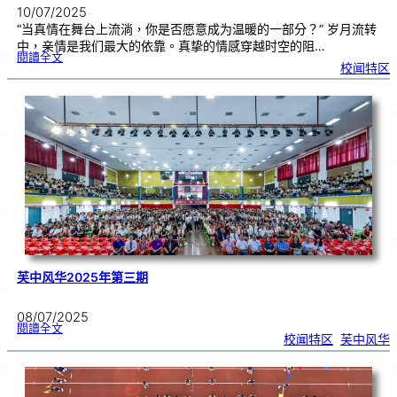
10/07/2025
“当真情在舞台上流淌，你是否愿意成为温暖的一部分？” 岁月流转
中，亲情是我们最大的依靠。真挚的情感穿越时空的阻…
:
閱讀全文
《
校闻特区
真
情
不
变
》
戏
剧
学
会
大
型
公
演
芙中风华2025年第三期
08/07/2025
:
閱讀全文
芙
校闻特区
, 
芙中风华
中
风
华
2
0
2
5
年
第
三