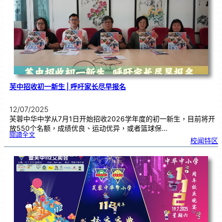
让
爱
流
动
水
力
全
开
芙中招收初一新生 | 呼吁家长尽早报名
12/07/2025
芙蓉中华中学从7月1日开始招收2026学年度的初一新生，目前将开
放550个名额，成绩优良、运动优异，或者篮球保…
:
閱讀全文
芙
校闻特区
中
招
收
初
一
新
生
|
呼
吁
家
长
尽
早
报
名