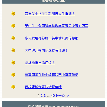
荣誉榜 AWARD
恭贺芙中学子到新加坡大学报到！
芙中生「全国科学与数学竞赛总决赛」冠军
多元发展齐绽放，芙中健儿再传捷报
芙中健儿在国际泳赛获佳绩！
羽球捷报再添佳绩！
恭喜同学在独中编程联赛中喜获佳绩
我校篮球代表队斩获佳绩
1
2
3
…
40
下一頁
»