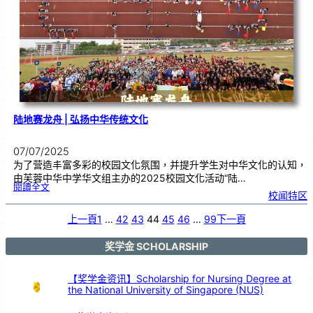
期
陆地赛龙舟 | 弘扬中华传统文化
07/07/2025
为了营造丰富多彩的校园文化氛围，并提升学生对中华文化的认知，
由芙蓉中华中学华文组主办的2025校园文化活动“陆…
:
閱讀全文
陆
校闻特区
地
赛
龙
舟
|
上一頁
1
…
42
43
44
45
46
…
99
下一頁
弘
扬
中
华
传
统
奖学金 SCHOLARSHIP
文
化
【奖学金资讯】Scholarship for Nursing Degree at
the National University of Singapore (NUS)