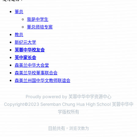
董总
我是中学生
董总师培专案
教总
新纪元大学
芙蓉中华校友会
芙中家长会
森美兰中华大会堂
森美兰华校董事联合会
森美兰州国中华文教师联谊会
Proudly powered by 芙蓉中华中学资源中心
Copyright©2023 Seremban Chung Hua High School 芙蓉中华中
学版权所有
目前共有
，浏览次数为