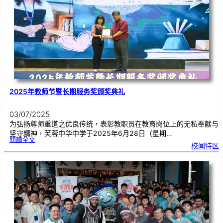
芙
中
管
乐
团
交
流
2025年教师节暨长期服务奖颁奖典礼
03/07/2025
为弘扬尊师重道之优良传统，表彰教职员在教育岗位上的无私奉献与
坚守精神，芙蓉中华中学于2025年6月28日（星期…
:
閱讀全文
2
校闻特区
0
2
5
年
教
师
节
暨
长
期
服
务
奖
颁
奖
典
礼