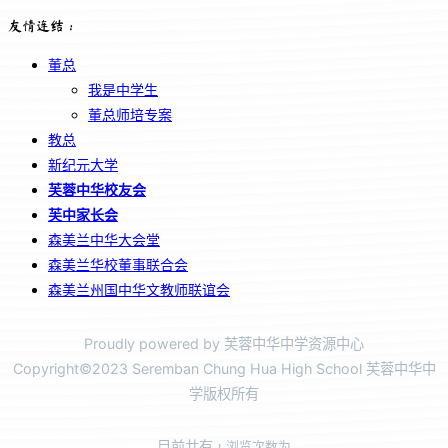
友情连结：
董总
我是中学生
董总师培专案
教总
新纪元大学
芙蓉中华校友会
芙中家长会
森美兰中华大会堂
森美兰华校董事联合会
森美兰州国中华文教师联谊会
Proudly powered by 芙蓉中华中学资源中心
Copyright©2023 Seremban Chung Hua High School 芙蓉中华中
学版权所有
目前共有
，浏览次数为