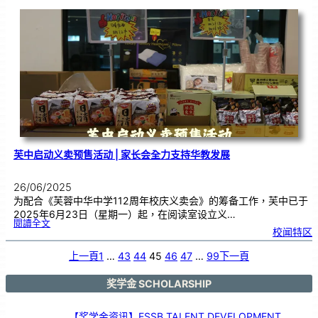
主
办
《
百
鼓
齐
奏
•
音
乐
盛
典
》
|
挑
战
大
马
纪
录
大
全
芙中启动义卖预售活动 | 家长会全力支持华教发展
26/06/2025
为配合《芙蓉中华中学112周年校庆义卖会》的筹备工作，芙中已于
2025年6月23日（星期一）起，在阅读室设立义…
:
閱讀全文
芙
校闻特区
中
启
动
义
卖
上一頁
1
…
43
44
45
46
47
…
99
下一頁
预
售
活
动
|
家
奖学金 SCHOLARSHIP
长
会
全
力
支
持
【奖学金资讯】ESSB TALENT DEVELOPMENT
华