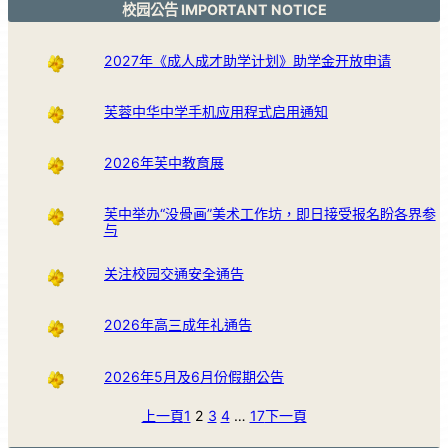
校园公告 IMPORTANT NOTICE
2027年《成人成才助学计划》助学金开放申请
芙蓉中华中学手机应用程式启用通知
2026年芙中教育展
芙中举办“没骨画”美术工作坊，即日接受报名盼各界参
与
关注校园交通安全通告
2026年高三成年礼通告
2026年5月及6月份假期公告
上一頁
1
2
3
4
…
17
下一頁