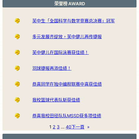
荣誉榜 AWARD
芙中生「全国科学与数学竞赛总决赛」冠军
多元发展齐绽放，芙中健儿再传捷报
芙中健儿在国际泳赛获佳绩！
羽球捷报再添佳绩！
恭喜同学在独中编程联赛中喜获佳绩
我校篮球代表队斩获佳绩
恭喜我校田径队队MSSD获多项佳绩
1
2
3
…
40
下一頁
»