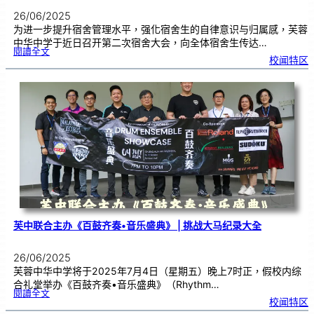
26/06/2025
为进一步提升宿舍管理水平，强化宿舍生的自律意识与归属感，芙蓉
中华中学于近日召开第二次宿舍大会，向全体宿舍生传达…
:
閱讀全文
第
校闻特区
二
次
宿
舍
大
会
｜
强
化
纪
律
意
识
与
宿
舍
管
理
芙中联合主办《百鼓齐奏•音乐盛典》 | 挑战大马纪录大全
26/06/2025
芙蓉中华中学将于2025年7月4日（星期五）晚上7时正，假校内综
合礼堂举办《百鼓齐奏•音乐盛典》（Rhythm…
:
閱讀全文
芙
校闻特区
中
联
合