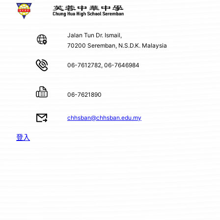
Jalan Tun Dr. Ismail,
70200 Seremban, N.S.D.K. Malaysia
06-7612782, 06-7646984
06-7621890
chhsban@chhsban.edu.my
登入