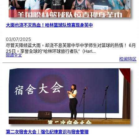
大雨也浇不灭热血！哈林篮球队惊喜现身芙中
03/07/2025
尽管天降倾盆大雨，却浇不息芙蓉中华中学师生对篮球的热情！ 6月
25日，享誉全球的“哈林环球旅行者队”（Harl…
:
閱讀全文
大
校闻特区
雨
也
浇
不
灭
热
血
！
哈
林
篮
球
队
惊
喜
现
身
芙
中
第二次宿舍大会｜强化纪律意识与宿舍管理