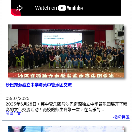
沙巴育源独立中学与芙中管乐团交流
03/07/2025
2025年6月28日，芙中管乐团与沙巴育源独立中学管乐团展开了精
彩的文化交流活动！两校的师生齐聚一堂，在音乐的…
:
閱讀全文
沙
校闻特区
巴
育
源
独
立
中
学
与