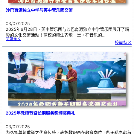
沙巴育源独立中学与芙中管乐团交流
03/07/2025
2025年6月28日，芙中管乐团与沙巴育源独立中学管乐团展开了精
彩的文化交流活动！两校的师生齐聚一堂，在音乐的…
:
閱讀全文
沙
校闻特区
巴
育
源
独
立
中
学
与
芙
中
管
乐
团
交
流
2025年教师节暨长期服务奖颁奖典礼
03/07/2025
为弘扬尊师重道之优良传统，表彰教职员在教育岗位上的无私奉献与