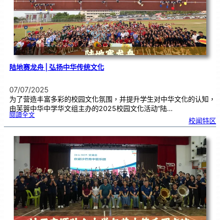
陆地赛龙舟 | 弘扬中华传统文化
07/07/2025
为了营造丰富多彩的校园文化氛围，并提升学生对中华文化的认知，
由芙蓉中华中学华文组主办的2025校园文化活动“陆…
:
閱讀全文
陆
校闻特区
地
赛
龙
舟
|
弘
扬
中
华
传
统
文
化