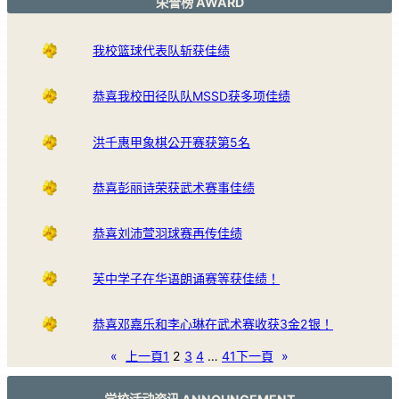
荣誉榜 AWARD
我校篮球代表队斩获佳绩
恭喜我校田径队队MSSD获多项佳绩
洪千惠甲象棋公开赛获第5名
恭喜彭丽诗荣获武术赛事佳绩
恭喜刘沛萱羽球赛再传佳绩
芙中学子在华语朗诵赛等获佳绩！
恭喜邓嘉乐和李心琳在武术赛收获3金2银！
«
上一頁
1
2
3
4
…
41
下一頁
»