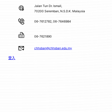
Jalan Tun Dr. Ismail,
70200 Seremban, N.S.D.K. Malaysia
06-7612782, 06-7646984
06-7621890
chhsban@chhsban.edu.my
登入