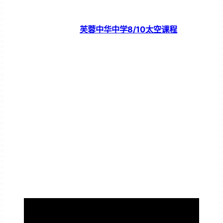
芙蓉中华中学8/10太空课程