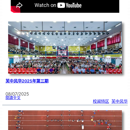
芙中风华2025年第三期
08/07/2025
:
閱讀全文
芙
校闻特区
, 
芙中风华
中
风
华
2
0
2
5
年
第
三
期