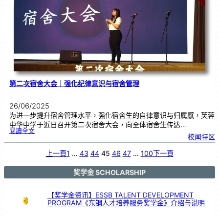
篮
球
队
惊
喜
现
身
芙
中
第二次宿舍大会｜强化纪律意识与宿舍管理
26/06/2025
为进一步提升宿舍管理水平，强化宿舍生的自律意识与归属感，芙蓉
中华中学于近日召开第二次宿舍大会，向全体宿舍生传达…
:
閱讀全文
第
校闻特区
二
次
宿
舍
大
上一頁
1
…
43
44
45
46
47
…
100
下一頁
会
｜
强
化
纪
律
奖学金 SCHOLARSHIP
意
识
与
宿
舍
管
【奖学金资讯】ESSB TALENT DEVELOPMENT
理
PROGRAM《东钢人才培养服务奖学金》介绍与说明