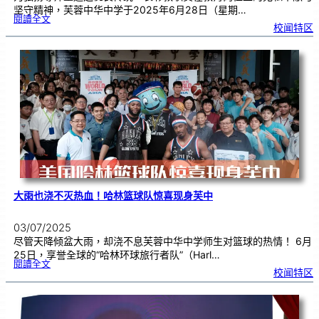
坚守精神，芙蓉中华中学于2025年6月28日（星期…
:
閱讀全文
2
校闻特区
0
2
5
年
教
师
节
暨
长
期
服
务
奖
颁
奖
典
礼
大雨也浇不灭热血！哈林篮球队惊喜现身芙中
03/07/2025
尽管天降倾盆大雨，却浇不息芙蓉中华中学师生对篮球的热情！ 6月
25日，享誉全球的“哈林环球旅行者队”（Harl…
:
閱讀全文
大
校闻特区
雨
也
浇
不
灭
热
血
！
哈
林