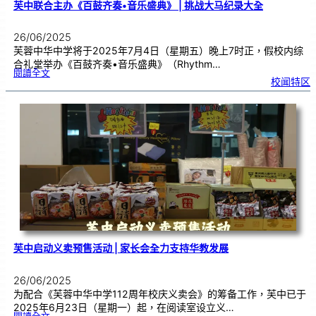
芙中联合主办《百鼓齐奏•音乐盛典》 | 挑战大马纪录大全
26/06/2025
芙蓉中华中学将于2025年7月4日（星期五）晚上7时正，假校内综
合礼堂举办《百鼓齐奏•音乐盛典》（Rhythm…
:
閱讀全文
芙
校闻特区
中
联
合
主
办
《
百
鼓
齐
奏
•
音
乐
盛
典
》
|
挑
战
大
马
纪
录
大
全
芙中启动义卖预售活动 | 家长会全力支持华教发展
26/06/2025
为配合《芙蓉中华中学112周年校庆义卖会》的筹备工作，芙中已于
2025年6月23日（星期一）起，在阅读室设立义…
: