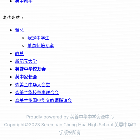
芙中风华
友情连结：
董总
我是中学生
董总师培专案
教总
新纪元大学
芙蓉中华校友会
芙中家长会
森美兰中华大会堂
森美兰华校董事联合会
森美兰州国中华文教师联谊会
Proudly powered by 芙蓉中华中学资源中心
Copyright©2023 Seremban Chung Hua High School 芙蓉中华中
学版权所有