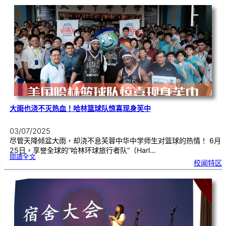
年
教
师
节
暨
长
期
服
务
奖
颁
奖
典
礼
大雨也浇不灭热血！哈林篮球队惊喜现身芙中
03/07/2025
尽管天降倾盆大雨，却浇不息芙蓉中华中学师生对篮球的热情！ 6月
25日，享誉全球的“哈林环球旅行者队”（Harl…
:
閱讀全文
大
校闻特区
雨
也
浇
不
灭
热
血
！
哈
林
篮
球
队
惊
喜
现
身
芙