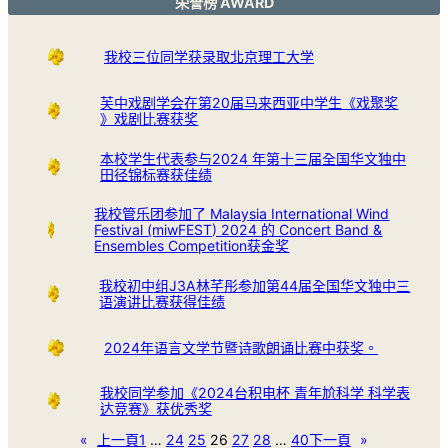
荣誉榜 AWARD
我校三位同学获录取北京理工大学
芙中戏剧学会在第20届马来西亚中学生《戏聚奖
》戏剧比赛获奖
本校学生代表参与2024 年第十三届全国华文独中
田径锦标赛获佳绩
我校管乐团参加了 Malaysia International Wind
Festival (miwFEST) 2024 的 Concert Band &
Ensembles Competition获金奖
我校初中组J3A林芊彤参加第44届全国华文独中三
语演讲比赛获得佳绩
2024年语言文学节暨诗歌朗诵比赛中获奖。
我校同学参加《2024台积电杯 青年尬科学 科学表
达竞赛》获优秀奖
«
上一頁
1
…
24
25
26
27
28
…
40
下一頁
»