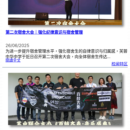
中
第二次宿舍大会｜强化纪律意识与宿舍管理
26/06/2025
为进一步提升宿舍管理水平，强化宿舍生的自律意识与归属感，芙蓉
中华中学于近日召开第二次宿舍大会，向全体宿舍生传达…
:
閱讀全文
第
校闻特区
二
次
宿
舍
大
会
｜
强
化
纪
律
意
识
与
宿
舍
管
理