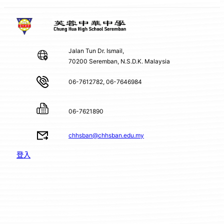
Jalan Tun Dr. Ismail,
70200 Seremban, N.S.D.K. Malaysia
06-7612782, 06-7646984
06-7621890
chhsban@chhsban.edu.my
登入