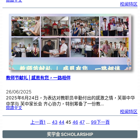
閱讀全文
芙
校闻特区
中
启
动
义
卖
预
售
活
动
|
家
长
会
全
力
支
持
华
教
发
展
教师节献礼 | 感恩有您，一路相伴
26/06/2025
2025年6月24日，为表达对教职员辛勤付出的感激之情，芙蓉中华
中学与 芙中家长会 齐心协力，特别筹备了一份教…
:
閱讀全文
教
校闻特区
师
节
献
礼
|
上一頁
1
…
43
44
45
46
47
…
99
下一頁
感
恩
有
您
，
一
奖学金 SCHOLARSHIP
路
相